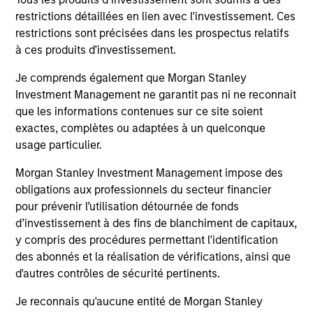
minimize loss of capital, rather than tracking error, by
restrictions détaillées en lien avec l'investissement. Ces
focusing on franchise resiliency, management quality,
restrictions sont précisées dans les prospectus relatifs
financial strength and valuation.
à ces produits d'investissement.
3
Je comprends également que Morgan Stanley
Investment Management ne garantit pas ni ne reconnait
que les informations contenues sur ce site soient
Differentiated returns
exactes, complètes ou adaptées à un quelconque
usage particulier.
The team’s goal is to compound shareholder wealth at a
Morgan Stanley Investment Management impose des
strong rate over the long term; therefore, capital
obligations aux professionnels du secteur financier
preservation is key. Because of the specific investment
pour prévenir l’utilisation détournée de fonds
criteria and the disciplined manner in which it is applied,
d’investissement à des fins de blanchiment de capitaux,
the Global Franchise Strategy has the potential to offer:
y compris des procédures permettant l'identification
attractive long-term return potential with lower absolute
des abonnés et la réalisation de vérifications, ainsi que
volatility than traditional benchmarks; a strong bias
d'autres contrôles de sécurité pertinents.
towards capital preservation; and low annual turnover
due to a long-term investment horizon.
Je reconnais qu'aucune entité de Morgan Stanley