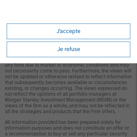
for all investors. Separate accounts managed according
to the Strategy include a number of securities and will
not necessarily track the performance of any index.
Please consider the investment objectives, risks and
fees of the Strategy carefully before investing. A
J'accepte
minimum asset level is required. For important
information about the investment manager, please refer
to Form ADV Part 2.
Je refuse
Any views and opinions provided are those of the
portfolio management team and are subject to change at
any time due to market or economic conditions and may
not necessarily come to pass. Furthermore, the views will
not be updated or otherwise revised to reflect information
that subsequently becomes available or circumstances
existing, or changes occurring. The views expressed do
not reflect the opinions of all portfolio managers at
Morgan Stanley Investment Management (MSIM) or the
views of the firm as a whole, and may not be reflected in
all the strategies and products that the Firm offers.
All information provided has been prepared solely for
information purposes and does not constitute an offer or
a recommendation to buy or sell any particular security