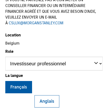
CONSEILLER FINANCIER OU UN INTERMÉDIAIRE
FINANCIER AGRÉÉ ET QUE VOUS AVEZ BESOIN D’AIDE,
Quick Facts
VEUILLEZ ENVOYER UN E-MAIL
Benchmark
À
CSLUX@MORGANSTANLEY.COM
MSCI World Net Index
Location
Belgium
Related Product
Role
Pooled Vehicle
Insights
La langue
Français
Overview
Anglais
The
Morgan Stanley Global Franchise Strategy
invests