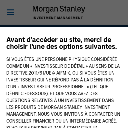
Avant d’accéder au site, merci de
Global Franchise
choisir l’une des options suivantes.
Strategy
SI VOUS ÊTES UNE PERSONNE PHYSIQUE CONSIDÉRÉE
COMME UN « INVESTISSEUR DE DÉTAIL » AU SENS DE LA
DIRECTIVE 2011/61/UE (« AIFM »), OU SI VOUS ÊTES UN
INVESTISSEUR QUI NE RÉPOND PAS À LA DÉFINITION
Strategy Inception
March 1996
D’UN « INVESTISSEUR PROFESSIONNEL » (TEL QUE
DÉFINI CI-DESSOUS), ET QUE VOUS AVEZ DES
QUESTIONS RELATIVES À UN INVESTISSEMENT DANS
LES PRODUITS DE MORGAN STANLEY INVESTMENT
Asset Class
MANAGEMENT, NOUS VOUS INVITONS À CONTACTER UN
Global Equity
CONSEILLER FINANCIER OU UN INTERMÉDIAIRE AGRÉÉ.
SI VOUS NE PARVENEZ PAS À CONTACTER UN