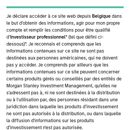
bottom up in high-quality, well-managed companies at a
reasonable price. Characterised by their powerful
Je déclare accéder à ce site web depuis
Belgique
dans
intangible assets, notably brands and networks, these
le but d’obtenir des informations, agir pour mon propre
companies have high and stable returns on operating
compte et remplir les conditions pour être qualifié
capital which the team believes can be sustained for the
d’
Investisseur professionnel
* (tel que défini ci-
long term. The strategy seeks to generate attractive long-
dessous)*. Je reconnais et comprends que les
term performance with reduced downside participation in
informations contenues sur ce site ne sont pas
challenging markets.
destinées aux personnes américaines, qui ne doivent
pas y accéder. Je comprends par ailleurs que les
informations contenues sur ce site peuvent concerner
certains produits gérés ou conseillés par des entités de
Morgan Stanley Investment Management, qu’elles ne
s'adressent pas à, ni ne sont destinées à la distribution
ou à l'utilisation par, des personnes résidant dans une
juridiction dans laquelle les produits d’investissement
Differentiators
ne sont pas autorisés à la distribution, ou dans laquelle
la diffusion d'informations sur les produits
1
d’investissement n'est pas autorisée.