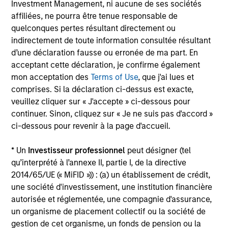
Investment Management, ni aucune de ses sociétés
affiliées, ne pourra être tenue responsable de
quelconques pertes résultant directement ou
Investment Approach
indirectement de toute information consultée résultant
d’une déclaration fausse ou erronée de ma part. En
acceptant cette déclaration, je confirme également
mon acceptation des
Terms of Use
, que j'ai lues et
The team believes that a portfolio of high-quality
comprises. Si la déclaration ci-dessus est exacte,
companies, whose primary competitive advantage is
veuillez cliquer sur « J'accepte » ci-dessous pour
supported by dominant, hard-to-replicate intangible
continuer. Sinon, cliquez sur « Je ne suis pas d'accord »
assets, has the potential to generate stable, consistent
ci-dessous pour revenir à la page d'accueil.
returns and help preserve capital. In the team’s view, this
involves investing in companies that can potentially
* Un
Investisseur professionnel
peut désigner (tel
compound shareholder wealth at a superior rate over the
qu’interprété à l’annexe II, partie I, de la directive
long term, while offering relative downside protection.
2014/65/UE (« MiFID »)) : (a) un établissement de crédit,
The team’s research shows that these high-quality
une société d'investissement, une institution financière
franchise companies, or “compounders,” which exhibit
autorisée et réglementée, une compagnie d'assurance,
characteristics such as strong franchise durability, high
un organisme de placement collectif ou la société de
and recurring cash flow generation, pricing power, low
gestion de cet organisme, un fonds de pension ou la