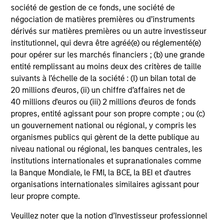
capital intensity and minimal financial leverage, have
société de gestion de ce fonds, une société de
generated strong returns in both inflationary and
négociation de matières premières ou d’instruments
deflationary environments.
dérivés sur matières premières ou un autre investisseur
institutionnel, qui devra être agréé(e) ou réglementé(e)
pour opérer sur les marchés financiers ; (b) une grande
entité remplissant au moins deux des critères de taille
Investment Process
suivants à l’échelle de la société : (I) un bilan total de
20 millions d'euros, (ii) un chiffre d’affaires net de
40 millions d'euros ou (iii) 2 millions d'euros de fonds
propres, entité agissant pour son propre compte ; ou (c)
How Quality Works–the Power of
un gouvernement national ou régional, y compris les
Compounding | How We Identify
organismes publics qui gèrent de la dette publique au
Compounders
niveau national ou régional, les banques centrales, les
institutions internationales et supranationales comme
la Banque Mondiale, le FMI, la BCE, la BEI et d'autres
organisations internationales similaires agissant pour
leur propre compte.
Veuillez noter que la notion d’Investisseur professionnel