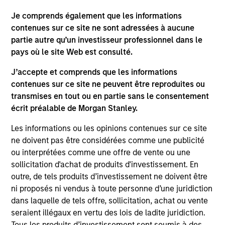
Je comprends également que les informations
contenues sur ce site ne sont adressées à aucune
Defensive characteristics
partie autre qu’un investisseur professionnel dans le
pays où le site Web est consulté.
The team’s research shows investments in high-quality
companies, which exhibit characteristics such as strong
J’accepte et comprends que les informations
franchise durability, high and recurring cash flow
contenues sur ce site ne peuvent être reproduites ou
generation, low capital intensity and minimal financial
transmises en tout ou en partie sans le consentement
leverage that have generated competitive returns across
écrit préalable de Morgan Stanley.
market cycles.
Les informations ou les opinions contenues sur ce site
2
ne doivent pas être considérées comme une publicité
ou interprétées comme une offre de vente ou une
sollicitation d'achat de produits d'investissement. En
outre, de tels produits d’investissement ne doivent être
Managing the risks that matter
ni proposés ni vendus à toute personne d’une juridiction
The team’s criteria and disciplined investment process
dans laquelle de tels offre, sollicitation, achat ou vente
create a concentrated portfolio that is highly
seraient illégaux en vertu des lois de ladite juridiction.
differentiated from the benchmark. The team attempts to
Tous les produits d’investissement sont soumis à des