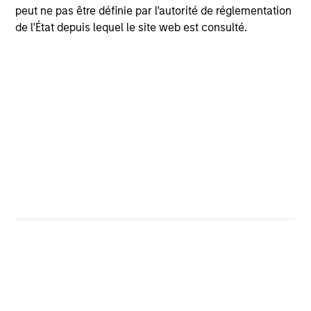
peut ne pas être définie par l'autorité de réglementation
de l'État depuis lequel le site web est consulté.
Identify High Return Companies
1
High and unlevered ROOCE
High gross margins (pricing power)
Capital-light business models driving FCF
generation