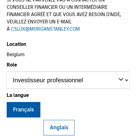
CONSEILLER FINANCIER OU UN INTERMÉDIAIRE
FINANCIER AGRÉÉ ET QUE VOUS AVEZ BESOIN D’AIDE,
VEUILLEZ ENVOYER UN E-MAIL
Quick Facts
À
CSLUX@MORGANSTANLEY.COM
Benchmark
Location
MSCI All Country World Index
Belgium
Role
Insights
La langue
Overview
Morgan Stanley Global Endurance
seeks long-term
Français
capital appreciation by investing primarily in high-quality
established and emerging companies located throughout
Anglais
the world with durable competitive advantages,