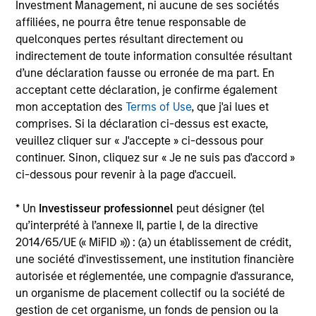
Investment Approach
Investment Management, ni aucune de ses sociétés
affiliées, ne pourra être tenue responsable de
quelconques pertes résultant directement ou
indirectement de toute information consultée résultant
Counterpoint Global believes that it may achieve value-
d’une déclaration fausse ou erronée de ma part. En
added investment results more consistently through
acceptant cette déclaration, je confirme également
bottom-up analysis and qualitative judgment rather than
mon acceptation des
Terms of Use
, que j'ai lues et
through top-down forecasting. Additionally, the team
comprises. Si la déclaration ci-dessus est exacte,
holds that optimal stock selection is primarily a function
veuillez cliquer sur « J'accepte » ci-dessous pour
of making long-term investments in companies with:
continuer. Sinon, cliquez sur « Je ne suis pas d'accord »
inherent sustainable competitive advantages (such as a
ci-dessous pour revenir à la page d'accueil.
patent portfolio, a network or community effect, etc.);
brand-name recognition; the ability to redeploy capital at
* Un
Investisseur professionnel
peut désigner (tel
high rates of return; and strong free-cash-flow yield
qu’interprété à l’annexe II, partie I, de la directive
three to five years in the future. These characteristics, in
2014/65/UE (« MiFID »)) : (a) un établissement de crédit,
the team’s view, provide the potential for consistent long-
une société d'investissement, une institution financière
term growth and competitive returns.
autorisée et réglementée, une compagnie d'assurance,
un organisme de placement collectif ou la société de
The team believes that the development of insights is
gestion de cet organisme, un fonds de pension ou la
valuable to the investment process, and guiding