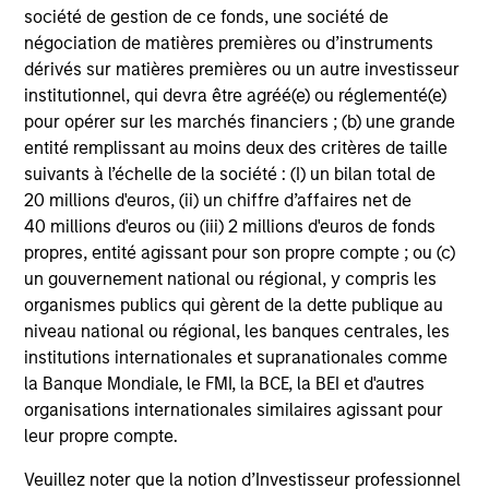
société de gestion de ce fonds, une société de
principles combined with intellectual and process
négociation de matières premières ou d’instruments
flexibility are critical to strong decision- making in
dérivés sur matières premières ou un autre investisseur
pursuit of attractive investments.
institutionnel, qui devra être agréé(e) ou réglementé(e)
pour opérer sur les marchés financiers ; (b) une grande
entité remplissant au moins deux des critères de taille
suivants à l’échelle de la société : (I) un bilan total de
Investment Process
20 millions d'euros, (ii) un chiffre d’affaires net de
40 millions d'euros ou (iii) 2 millions d'euros de fonds
propres, entité agissant pour son propre compte ; ou (c)
un gouvernement national ou régional, y compris les
organismes publics qui gèrent de la dette publique au
niveau national ou régional, les banques centrales, les
institutions internationales et supranationales comme
la Banque Mondiale, le FMI, la BCE, la BEI et d'autres
organisations internationales similaires agissant pour
leur propre compte.
Veuillez noter que la notion d’Investisseur professionnel