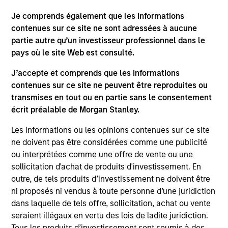
Je comprends également que les informations
contenues sur ce site ne sont adressées à aucune
ALIGNED WITH CLIENTS
partie autre qu’un investisseur professionnel dans le
Counterpoint Global’s long-term incentive compensation
pays où le site Web est consulté.
program requires investors to allocate a significant
portion of deferred compensation into the portfolios they
J’accepte et comprends que les informations
manage.
contenues sur ce site ne peuvent être reproduites ou
transmises en tout ou en partie sans le consentement
2
écrit préalable de Morgan Stanley.
Les informations ou les opinions contenues sur ce site
ne doivent pas être considérées comme une publicité
CROSS-DISCIPLINARY THINKING AND
ou interprétées comme une offre de vente ou une
RESEARCH INTO EMERGING THEMES
sollicitation d'achat de produits d'investissement. En
Their generalist approach and disruptive change
outre, de tels produits d’investissement ne doivent être
research are unique in an industry that leans toward
ni proposés ni vendus à toute personne d’une juridiction
specialization. They promote cross-disciplinary thinking
dans laquelle de tels offre, sollicitation, achat ou vente
where investors follow areas with distinctly different
seraient illégaux en vertu des lois de ladite juridiction.
business models.
Tous les produits d’investissement sont soumis à des