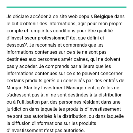
sustainable growth opportunities, valuable business
models and strong management teams.
Je déclare accéder à ce site web depuis
Belgique
dans
The team focuses on long-term growth rather than short-
le but d’obtenir des informations, agir pour mon propre
term events, with their stock selection informed by
compte et remplir les conditions pour être qualifié
rigorous fundamental analysis.
d’
Investisseur professionnel
* (tel que défini ci-
dessous)*. Je reconnais et comprends que les
informations contenues sur ce site ne sont pas
destinées aux personnes américaines, qui ne doivent
pas y accéder. Je comprends par ailleurs que les
>90%
informations contenues sur ce site peuvent concerner
TYPICAL ACTIVE SHARE
certains produits gérés ou conseillés par des entités de
Morgan Stanley Investment Management, qu’elles ne
s'adressent pas à, ni ne sont destinées à la distribution
ou à l'utilisation par, des personnes résidant dans une
Differentiators
juridiction dans laquelle les produits d’investissement
ne sont pas autorisés à la distribution, ou dans laquelle
la diffusion d'informations sur les produits
1
d’investissement n'est pas autorisée.