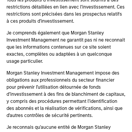
3
restrictions détaillées en lien avec l'investissement. Ces
restrictions sont précisées dans les prospectus relatifs
à ces produits d'investissement.
CULTURE
Je comprends également que Morgan Stanley
Counterpoint Global has a distinctive culture that
Investment Management ne garantit pas ni ne reconnait
encourages innovation, evolution and continued learning.
que les informations contenues sur ce site soient
exactes, complètes ou adaptées à un quelconque
4
usage particulier.
Morgan Stanley Investment Management impose des
obligations aux professionnels du secteur financier
EXPERIENCED AND STABLE TEAM
pour prévenir l’utilisation détournée de fonds
The team has been managing money since 1998. They
d’investissement à des fins de blanchiment de capitaux,
have a long-term investment horizon that promotes
y compris des procédures permettant l'identification
perspective and insight.
des abonnés et la réalisation de vérifications, ainsi que
d'autres contrôles de sécurité pertinents.
Je reconnais qu'aucune entité de Morgan Stanley