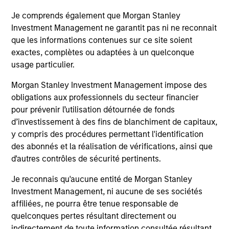
3
Je comprends également que Morgan Stanley
Investment Management ne garantit pas ni ne reconnait
GLOBAL PERSPECTIVE
que les informations contenues sur ce site soient
Investing across the entire global opportunity set unlocks
exactes, complètes ou adaptées à un quelconque
better investment outcomes. Thinking globally allows
usage particulier.
investors to better understand and identify correlated
Morgan Stanley Investment Management impose des
risks.
obligations aux professionnels du secteur financier
pour prévenir l’utilisation détournée de fonds
d’investissement à des fins de blanchiment de capitaux,
y compris des procédures permettant l'identification
Investment Approach
des abonnés et la réalisation de vérifications, ainsi que
d'autres contrôles de sécurité pertinents.
Je reconnais qu'aucune entité de Morgan Stanley
The team believes that markets can be inefficient and by
Investment Management, ni aucune de ses sociétés
performing rigorous analysis the team can position
affiliées, ne pourra être tenue responsable de
portfolios appropriately to add value over time. Bond
quelconques pertes résultant directement ou
prices reflect market forecasts for a variety of factors,
indirectement de toute information consultée résultant