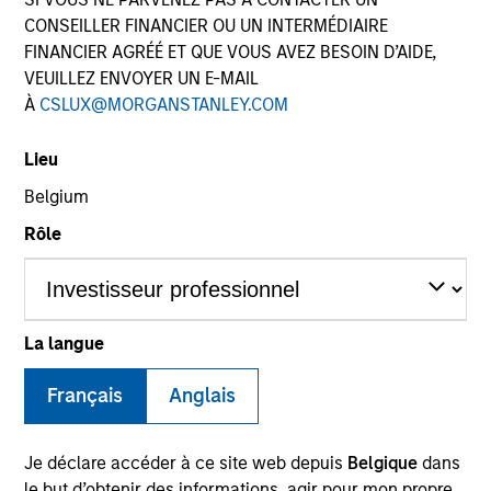
CONSEILLER FINANCIER OU UN INTERMÉDIAIRE
FINANCIER AGRÉÉ ET QUE VOUS AVEZ BESOIN D’AIDE,
Quick Facts
VEUILLEZ ENVOYER UN E-MAIL
Benchmark
À
CSLUX@MORGANSTANLEY.COM
Bloomberg U.S. Aggregate Index
Lieu
Belgium
Insights
Rôle
Overview
La langue
The
Core Plus Fixed Income Strategy
is a value-oriented
fixed income strategy that invests primarily in a
Français
Anglais
diversified mix of U.S. dollar-denominated investment-
grade fixed income securities, particularly U.S.
Je déclare accéder à ce site web depuis
Belgique
dans
government, corporate and securitized assets including
le but d’obtenir des informations, agir pour mon propre
commercial mortgage-backed securities (CMBS),