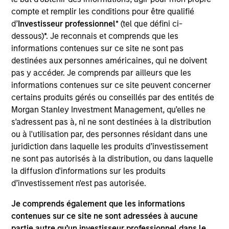
compte et remplir les conditions pour être qualifié
residential mortgage-backed securities (RMBS) and
d’
Investisseur professionnel
* (tel que défini ci-
assetbacked securities (ABS). The strategy also has the
dessous)*. Je reconnais et comprends que les
flexibility to invest in below investment-grade bonds and
informations contenues sur ce site ne sont pas
non-U.S. dollar denominated bonds and currencies. To
destinées aux personnes américaines, qui ne doivent
help achieve its objective, the strategy combines top-
pas y accéder. Je comprends par ailleurs que les
down macro and asset allocation views with rigorous
informations contenues sur ce site peuvent concerner
bottom-up fundamental and quantitative analysis that
certains produits gérés ou conseillés par des entités de
guides team’s active management decisions.
Morgan Stanley Investment Management, qu’elles ne
s'adressent pas à, ni ne sont destinées à la distribution
ou à l'utilisation par, des personnes résidant dans une
juridiction dans laquelle les produits d’investissement
ne sont pas autorisés à la distribution, ou dans laquelle
la diffusion d'informations sur les produits
d’investissement n'est pas autorisée.
Differentiators
Je comprends également que les informations
contenues sur ce site ne sont adressées à aucune
partie autre qu’un investisseur professionnel dans le