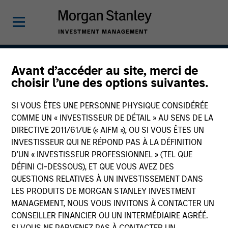
Avant d’accéder au site, merci de
Core Plus Fixed Income
choisir l’une des options suivantes.
Strategy
SI VOUS ÊTES UNE PERSONNE PHYSIQUE CONSIDÉRÉE
COMME UN « INVESTISSEUR DE DÉTAIL » AU SENS DE LA
DIRECTIVE 2011/61/UE (« AIFM »), OU SI VOUS ÊTES UN
INVESTISSEUR QUI NE RÉPOND PAS À LA DÉFINITION
Strategy Inception
December 1977
D’UN « INVESTISSEUR PROFESSIONNEL » (TEL QUE
DÉFINI CI-DESSOUS), ET QUE VOUS AVEZ DES
QUESTIONS RELATIVES À UN INVESTISSEMENT DANS
LES PRODUITS DE MORGAN STANLEY INVESTMENT
Asset Class
MANAGEMENT, NOUS VOUS INVITONS À CONTACTER UN
Multi-Sector
CONSEILLER FINANCIER OU UN INTERMÉDIAIRE AGRÉÉ.
SI VOUS NE PARVENEZ PAS À CONTACTER UN