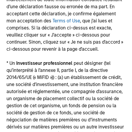
such as economic growth, inflation, monetary policy,
d’une déclaration fausse ou erronée de ma part. En
credit risk, and prepayment risk; yet markets tend to be
acceptant cette déclaration, je confirme également
poor forecasters of future events, especially when the
mon acceptation des
Terms of Use
, que j'ai lues et
implied market forecasts are out of line relative to historic
comprises. Si la déclaration ci-dessus est exacte,
trends. The team seeks to identify these mispricings and
veuillez cliquer sur « J'accepte » ci-dessous pour
position client portfolios to exploit the value inherent in
continuer. Sinon, cliquez sur « Je ne suis pas d'accord »
these opportunities.
ci-dessous pour revenir à la page d'accueil.
* Un
Investisseur professionnel
peut désigner (tel
The team believes that successful portfolio management
qu’interprété à l’annexe II, partie I, de la directive
depends on four factors:
2014/65/UE (« MiFID »)) : (a) un établissement de crédit,
Global Perspective
une société d'investissement, une institution financière
autorisée et réglementée, une compagnie d'assurance,
Valuation
un organisme de placement collectif ou la société de
gestion de cet organisme, un fonds de pension ou la
Diversified Holdings
société de gestion de ce fonds, une société de
Deep Fundamental Research
négociation de matières premières ou d’instruments
dérivés sur matières premières ou un autre investisseur