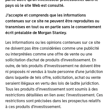
1
pays où le site Web est consulté.
J’accepte et comprends que les informations
VALUE DRIVEN
contenues sur ce site ne peuvent être reproduites ou
We believe value-driven investing is key to consistently
transmises en tout ou en partie sans le consentement
achieving superior risk-adjusted returns. We recognize
écrit préalable de Morgan Stanley.
that market technicals can distort valuations for
Les informations ou les opinions contenues sur ce site
prolonged periods.
ne doivent pas être considérées comme une publicité
2
ou interprétées comme une offre de vente ou une
sollicitation d'achat de produits d'investissement. En
outre, de tels produits d’investissement ne doivent être
ni proposés ni vendus à toute personne d’une juridiction
COLLABORATION
dans laquelle de tels offre, sollicitation, achat ou vente
We collaborate with specialized, sector teams across
seraient illégaux en vertu des lois de ladite juridiction.
MSIM Fixed Income. The collaboration is key to
Tous les produits d’investissement sont soumis à des
determining sectoral themes and selecting bottom-up
restrictions détaillées en lien avec l'investissement. Ces
ideas.
restrictions sont précisées dans les prospectus relatifs
à ces produits d'investissement.