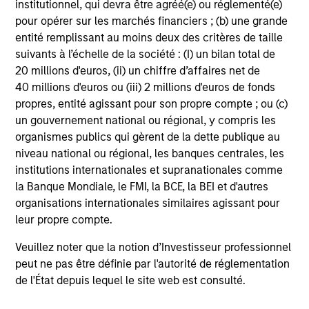
institutionnel, qui devra être agréé(e) ou réglementé(e)
pour opérer sur les marchés financiers ; (b) une grande
entité remplissant au moins deux des critères de taille
suivants à l’échelle de la société : (I) un bilan total de
20 millions d'euros, (ii) un chiffre d’affaires net de
40 millions d'euros ou (iii) 2 millions d'euros de fonds
Investment Process
propres, entité agissant pour son propre compte ; ou (c)
un gouvernement national ou régional, y compris les
organismes publics qui gèrent de la dette publique au
niveau national ou régional, les banques centrales, les
Macro Analysis:
1
institutions internationales et supranationales comme
The team seeks to determine what themes are driving
la Banque Mondiale, le FMI, la BCE, la BEI et d'autres
asset prices across rates, countries and currencies and
organisations internationales similaires agissant pour
to evaluate the investment opportunity set based on a
leur propre compte.
thematic investment thesis. The top-down process uses a
combination of fundamental and quantitative analysis to
Veuillez noter que la notion d’Investisseur professionnel
identify and evaluate these investment opportunities.
peut ne pas être définie par l'autorité de réglementation
de l'État depuis lequel le site web est consulté.
Asset Allocation:
2
The Asset Allocation team is led by Michael Kushma, the