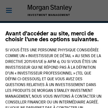
Avant d’accéder au site, merci de
Applied U.S. Core Equity
choisir l’une des options suivantes.
Strategy
SI VOUS ÊTES UNE PERSONNE PHYSIQUE CONSIDÉRÉE
COMME UN « INVESTISSEUR DE DÉTAIL » AU SENS DE LA
DIRECTIVE 2011/61/UE (« AIFM »), OU SI VOUS ÊTES UN
INVESTISSEUR QUI NE RÉPOND PAS À LA DÉFINITION
Strategy Inception
July 2001
D’UN « INVESTISSEUR PROFESSIONNEL » (TEL QUE
DÉFINI CI-DESSOUS), ET QUE VOUS AVEZ DES
QUESTIONS RELATIVES À UN INVESTISSEMENT DANS
LES PRODUITS DE MORGAN STANLEY INVESTMENT
Asset Class
MANAGEMENT, NOUS VOUS INVITONS À CONTACTER UN
US Equity
CONSEILLER FINANCIER OU UN INTERMÉDIAIRE AGRÉÉ.
SI VOUS NE PARVENEZ PAS À CONTACTER UN