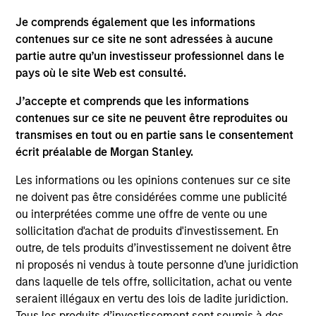
A FLEXIBLE APPROACH THAT ADAPTS TO
CHANGING MARKETS
Je comprends également que les informations
Identifying changes in key market drivers is designed to
contenues sur ce site ne sont adressées à aucune
help the team capture leadership changes across value,
partie autre qu’un investisseur professionnel dans le
growth, and quality styles within a long-only core equity
pays où le site Web est consulté.
portfolio.
J’accepte et comprends que les informations
2
contenues sur ce site ne peuvent être reproduites ou
transmises en tout ou en partie sans le consentement
écrit préalable de Morgan Stanley.
TWO SOURCES OF POTENTIAL EXCESS
Les informations ou les opinions contenues sur ce site
RETURN
ne doivent pas être considérées comme une publicité
ou interprétées comme une offre de vente ou une
The process combines 1) Style Positioning and 2)
sollicitation d'achat de produits d'investissement. En
Fundamental analysis, affording investors two distinct
outre, de tels produits d’investissement ne doivent être
sources of excess return.
ni proposés ni vendus à toute personne d’une juridiction
dans laquelle de tels offre, sollicitation, achat ou vente
3
seraient illégaux en vertu des lois de ladite juridiction.
Tous les produits d’investissement sont soumis à des