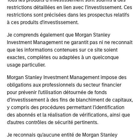
restrictions détaillées en lien avec l'investissement. Ces
AN OVERLAY OF HUMAN JUDGEMENT
restrictions sont précisées dans les prospectus relatifs
à ces produits d'investissement.
Portfolio Managers’ long-tenured experience through
Je comprends également que Morgan Stanley
multiple equity market cycles serves as an important
Investment Management ne garantit pas ni ne reconnait
component in both style positioning and final stock
que les informations contenues sur ce site soient
selection.
exactes, complètes ou adaptées à un quelconque
usage particulier.
Morgan Stanley Investment Management impose des
Investment Approach
obligations aux professionnels du secteur financier
pour prévenir l’utilisation détournée de fonds
d’investissement à des fins de blanchiment de capitaux,
y compris des procédures permettant l'identification
The fund prioritizes performance over investment
des abonnés et la réalisation de vérifications, ainsi que
rigidity
d'autres contrôles de sécurité pertinents.
The consistency of behavioral fear/greed pushes all
Je reconnais qu'aucune entité de Morgan Stanley
investment approaches to the extremes.