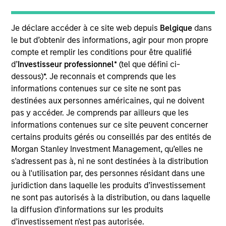
Managers. The result is a highly-active core portfolio
designed to adjust to the ever-changing macro
Je déclare accéder à ce site web depuis
Belgique
dans
landscape, with a heavy emphasis on risk-management
le but d’obtenir des informations, agir pour mon propre
throughout the investment process and portfolio
compte et remplir les conditions pour être qualifié
construction.
d’
Investisseur professionnel
* (tel que défini ci-
dessous)*. Je reconnais et comprends que les
informations contenues sur ce site ne sont pas
destinées aux personnes américaines, qui ne doivent
pas y accéder. Je comprends par ailleurs que les
informations contenues sur ce site peuvent concerner
certains produits gérés ou conseillés par des entités de
Morgan Stanley Investment Management, qu’elles ne
Differentiators
s'adressent pas à, ni ne sont destinées à la distribution
ou à l'utilisation par, des personnes résidant dans une
1
juridiction dans laquelle les produits d’investissement
ne sont pas autorisés à la distribution, ou dans laquelle
la diffusion d'informations sur les produits
d’investissement n'est pas autorisée.