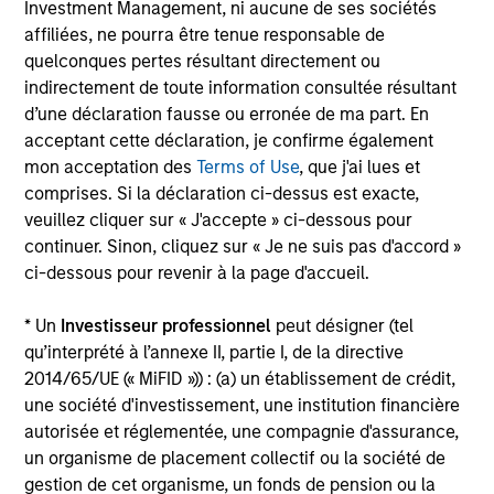
Investment Management, ni aucune de ses sociétés
affiliées, ne pourra être tenue responsable de
Avoids potential for prolonged periods of
quelconques pertes résultant directement ou
underperformance
indirectement de toute information consultée résultant
Investment styles can go out of favor – for longer than
d’une déclaration fausse ou erronée de ma part. En
investors’ patience duration.
acceptant cette déclaration, je confirme également
mon acceptation des
Terms of Use
, que j'ai lues et
Opportunistically takes advantage of volatile markets
comprises. Si la déclaration ci-dessus est exacte,
veuillez cliquer sur « J'accepte » ci-dessous pour
1
Dollar cost averaging
into and out of positions and,
continuer. Sinon, cliquez sur « Je ne suis pas d'accord »
where applicable, employing tax-swapping strategies
ci-dessous pour revenir à la page d'accueil.
during market corrections.
* Un
Investisseur professionnel
peut désigner (tel
Provides a high level of communications with investors
qu’interprété à l’annexe II, partie I, de la directive
Multi-channel, high frequency of investor interaction.
2014/65/UE (« MiFID »)) : (a) un établissement de crédit,
une société d'investissement, une institution financière
autorisée et réglementée, une compagnie d'assurance,
un organisme de placement collectif ou la société de
Applied Equity Team
gestion de cet organisme, un fonds de pension ou la