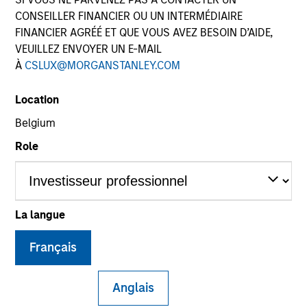
CONSEILLER FINANCIER OU UN INTERMÉDIAIRE
FINANCIER AGRÉÉ ET QUE VOUS AVEZ BESOIN D’AIDE,
Quick Facts
VEUILLEZ ENVOYER UN E-MAIL
Benchmark
À
CSLUX@MORGANSTANLEY.COM
S&P 500 Total Return Index
Location
Belgium
Insights
Role
Overview
La langue
The
Applied US Core Equity Strategy
is an unconstrained
core portfolio of typically 30 - 40 stocks, designed to
Français
generate excess returns regardless of style market
leadership. The investment process combines the best of
Anglais
fundamental and quantitative approaches to investing,
experience and judgement of long-tenured Portfolio