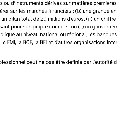
 ou d’instruments dérivés sur matières premières o
roach
érer sur les marchés financiers ; (b) une grande e
) un bilan total de 20 millions d'euros, (ii) un chiffre
issant pour son propre compte ; ou (c) un gouvernem
lique au niveau national ou régional, les banques c
demonstrated history of consistent growth and stabi
FMI, la BCE, la BEI et d'autres organisations inter
cipating in rising markets and minimizing particip
l, bottom up process, seeking to identify high qu
iples for Responsible Investment of Calvert Rese
ofessionnel peut ne pas être définie par l'autorité 
cess