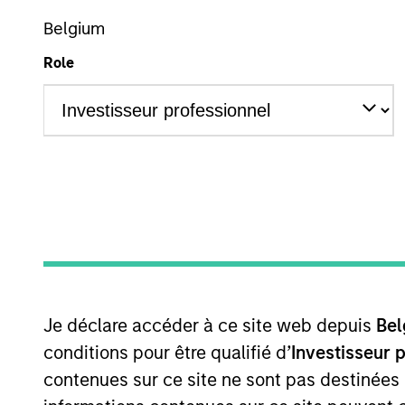
US Equity
Belgium
Role
Overview
Investmen
Overview
The High Quality Calvert Equity strate
partnership with Calvert Research and
Je déclare accéder à ce site web depuis
Bel
consistent growth and stability in earn
conditions pour être qualifié d’
Investisseur 
contenues sur ce site ne sont pas destinées