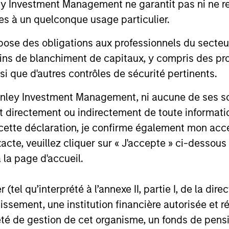
Investment Management ne garantit pas ni ne rec
ds, long product life
good businesses at reas
es à un quelconque usage particulier.
, and increasing market
valuations and allows ou
 des obligations aux professionnels du secteur fi
 These business models
investment thesis to dev
ins de blanchiment de capitaux, y compris des pro
lly maintain dominant
nsi que d'autres contrôles de sécurité pertinents.
ises with enduring
itive advantages, high
nley Investment Management, ni aucune de ses soci
rs to entry and pricing
 directement ou indirectement de toute informatio
 We have a bias towards
 cette déclaration, je confirme également mon ac
ss models that generate
acte, veuillez cliquer sur « J'accepte » ci-dessous 
table and recurring
 la page d'accueil.
es and strong,
nable free cash flows.
(tel qu’interprété à l’annexe II, partie I, de la dire
tissement, une institution financière autorisée e
té de gestion de cet organisme, un fonds de pensi