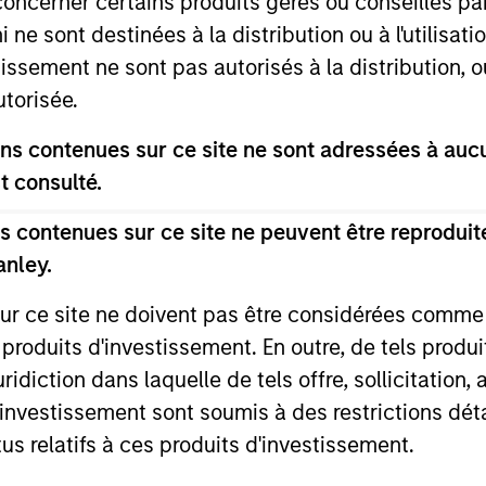
concerner certains produits gérés ou conseillés p
 ne sont destinées à la distribution ou à l'utilisat
tissement ne sont pas autorisés à la distribution, o
utorisée.
s contenues sur ce site ne sont adressées à aucun
2
3
t consulté.
 contenues sur ce site ne peuvent être reproduite
anley.
sistent
Long-term
sur ce site ne doivent pas être considérées comm
nings Growth
Investors
 produits d'investissement. En outre, de tels produ
diction dans laquelle de tels offre, sollicitation,
k companies that
As patient investors, we
d’investissement sont soumis à des restrictions dét
e long-term growth
time to our advantage, w
tus relatifs à ces produits d'investissement.
unities. This growth is
goal of building wealth o
lly supported by secular
time. This enables us to