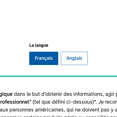
t Approach
Investment Process
Portfoli
La langue
Français
Anglais
gy is guided by a large-cap growth, responsible i
 Management that seeks to invest in companies wi
gique
dans le but d’obtenir des informations, agir
ings with equities selling below intrinsic value.
professionnel
* (tel que défini ci-dessous)*. Je re
 aux personnes américaines, qui ne doivent pas y 