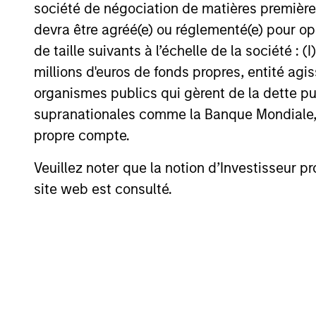
société de négociation de matières premières
Investment App
devra être agréé(e) ou réglementé(e) pour op
de taille suivants à l’échelle de la société : (I
millions d'euros de fonds propres, entité ag
organismes publics qui gèrent de la dette pub
We seek to invest in companies with a 
supranationales comme la Banque Mondiale, le 
outperform over the long term by parti
propre compte.
strategy is managed with a fundamenta
in a manner consistent with the Princ
Veuillez noter que la notion d’Investisseur pr
site web est consulté.
Investment Pro