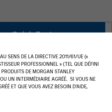
Quick Facts
Benchmark
Russell 1000® Growth Index
 SENS DE LA DIRECTIVE 2011/61/UE («
ESTISSEUR PROFESSIONNEL » (TEL QUE DÉFINI
Related Product
ES PRODUITS DE MORGAN STANLEY
U UN INTERMÉDIAIRE AGRÉÉ. SI VOUS NE
Pooled Vehicle
ÉÉ ET QUE VOUS AVEZ BESOIN D’AIDE,