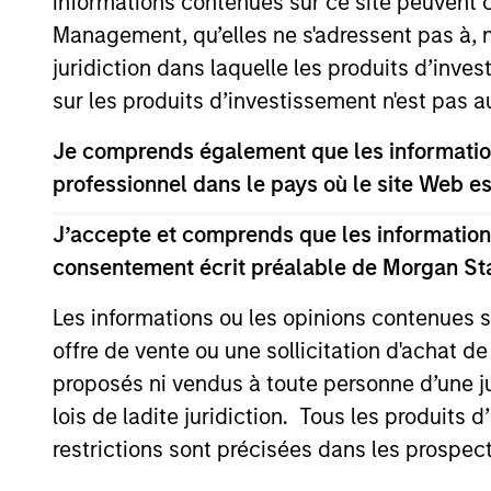
informations contenues sur ce site peuvent 
Management, qu’elles ne s'adressent pas à, ni
juridiction dans laquelle les produits d’inves
sur les produits d’investissement n'est pas a
Differentiators
Je comprends également que les information
1
professionnel dans le pays où le site Web es
J’accepte et comprends que les informations
consentement écrit préalable de Morgan St
Long-term
Con
Les informations ou les opinions contenues 
definition of
Ear
offre de vente ou une sollicitation d'achat de
proposés ni vendus à toute personne d’une juri
quality
We see
lois de ladite juridiction. Tous les produits 
provid
Our approach identifies quality
restrictions sont précisées dans les prospec
opport
based upon the historical
typica