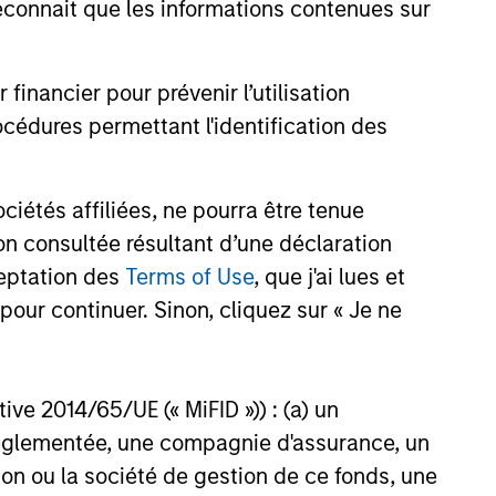
onnait que les informations contenues sur
onable
declining markets. By avoiding
r
a volatile pattern, especially in
nancier pour prévenir l’utilisation
elop.
down markets, the power of
cédures permettant l'identification des
compounding becomes even
stronger and provides greater
long-term wealth.
étés affiliées, ne pourra être tenue
n consultée résultant d’une déclaration
ceptation des
Terms of Use
, que j'ai lues et
pour continuer. Sinon, cliquez sur « Je ne
ctive 2014/65/UE (« MiFID »)) : (a) un
t réglementée, une compagnie d'assurance, un
on ou la société de gestion de ce fonds, une