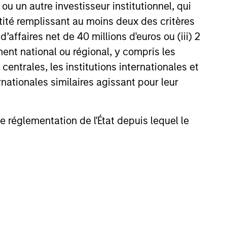
u un autre investisseur institutionnel, qui
ntité remplissant au moins deux des critères
 d’affaires net de 40 millions d'euros ou (iii) 2
ent national ou régional, y compris les
entrales, les institutions internationales et
lity in earnings in an effort to
nationales similaires agissant pour leur
ation in declining markets. The
ality growth businesses that operate
arch and Management.
de réglementation de l'État depuis lequel le