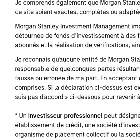
consistency and stability of
Je comprends également que Morgan Stanley 
tailwin
earnings growth over the past
ce site soient exactes, complètes ou adapté
cycles
ten years and not just a point in
Morgan Stanley Investment Management impose
share.
time. This long-term lens
détournée de fonds d’investissement à des f
typica
results in a stable universe we
abonnés et la réalisation de vérifications, ai
franch
know very well. We believe our
compet
search for consistent
Je reconnais qu'aucune entité de Morgan Sta
barrie
compounding companies will
responsable de quelconques pertes résultant
power.
reduce volatility and risk.
fausse ou erronée de ma part. En acceptant
busine
comprises. Si la déclaration ci-dessus est ex
predic
suis pas d'accord » ci-dessous pour revenir à
revenu
sustai
* Un
Investisseur professionnel
peut désigner 
établissement de crédit, une société d'inves
organisme de placement collectif ou la socié