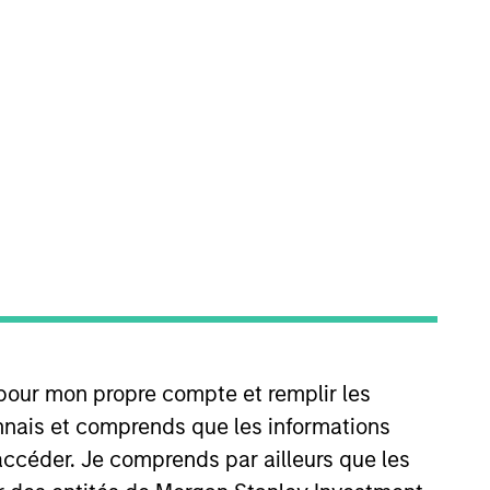
o Managers
Insights
nvesting discipline managed in
th a demonstrated history of
 pour mon propre compte et remplir les
connais et comprends que les informations
accéder. Je comprends par ailleurs que les