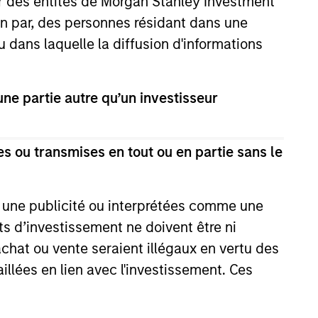
ar des entités de Morgan Stanley Investment
ion par, des personnes résidant dans une
u dans laquelle la diffusion d'informations
e partie autre qu’un investisseur
4
s ou transmises en tout ou en partie sans le
Minimize Downside
e une publicité ou interprétées comme une
Participation
its d’investissement ne doivent être ni
 achat ou vente seraient illégaux en vertu des
 use
The objective of the high
aillées en lien avec l'investissement. Ces
ith the
quality philosophy is to
ver
participate in rising markets
 buy
and preserve capital in