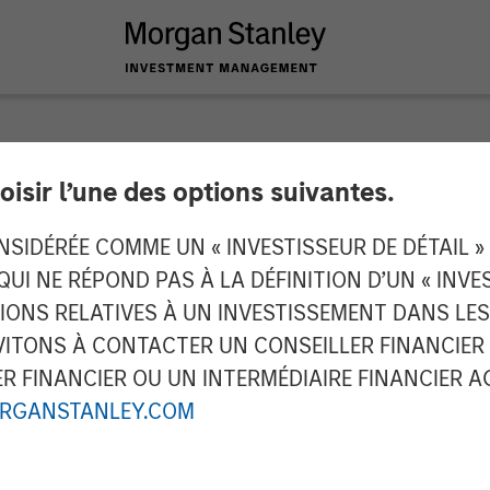
oisir l’une des options suivantes.
res Insight M to Bri
IDÉRÉE COMME UN « INVESTISSEUR DE DÉTAIL » AU
 QUI NE RÉPOND PAS À LA DÉFINITION D’UN « INV
ion and Asset Intell
TIONS RELATIVES À UN INVESTISSEMENT DANS L
TONS À CONTACTER UN CONSEILLER FINANCIER O
rs
 FINANCIER OU UN INTERMÉDIAIRE FINANCIER AGR
RGANSTANLEY.COM