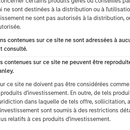
concerner certains produits gérés ou conseillés p
ximize the return, reliability, and
 ne sont destinées à la distribution ou à l'utilisat
s, while supporting efforts to
tissement ne sont pas autorisés à la distribution, o
utorisée.
ne emissions come from a small
s contenues sur ce site ne sont adressées à aucun
ge leaks drive disproportionate
t consulté.
ulatory exposure. Historically,
liably identify these high-impact
 contenues sur ce site ne peuvent être reproduite
sive manual leak detection that
anley.
f modern energy systems.
sur ce site ne doivent pas être considérées comm
ges millions of miles of pipelines
 produits d'investissement. En outre, de tels produ
on facilities. Traditional manual
diction dans laquelle de tels offre, sollicitation,
vices alone have proven costly and
d’investissement sont soumis à des restrictions dét
 this vast infrastructure. Insight M
tus relatifs à ces produits d'investissement.
ering large-scale, aircraft-based