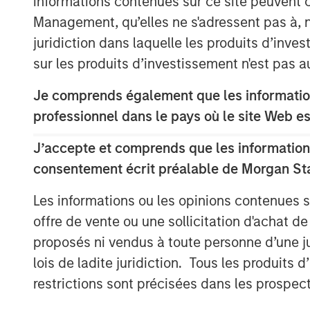
informations contenues sur ce site peuvent 
company’s ability to help operators ma
Management, qu’elles ne s'adressent pas à, ni
predictability of diverse energy asset
juridiction dans laquelle les produits d’inves
reduce emissions.
sur les produits d’investissement n'est pas a
Industry data shows that most metha
Je comprends également que les information
percentage of assets, where a few lar
professionnel dans le pays où le site Web es
product loss, operational risk, and reg
operators lacked scalable tools to re
J’accepte et comprends que les informations
events, relying on legacy labor-inten
consentement écrit préalable de Morgan St
couldn’t keep pace with the scale o
Les informations ou les opinions contenues 
The oil and natural gas industry mana
offre de vente ou une sollicitation d'achat de
and hundreds of thousands of producti
proposés ni vendus à toute personne d’une juri
leak detection and repair (LDAR) ser
lois de ladite juridiction. Tous les produits 
ineffective in managing emissions from
restrictions sont précisées dans les prospec
was built to solve this problem, pione