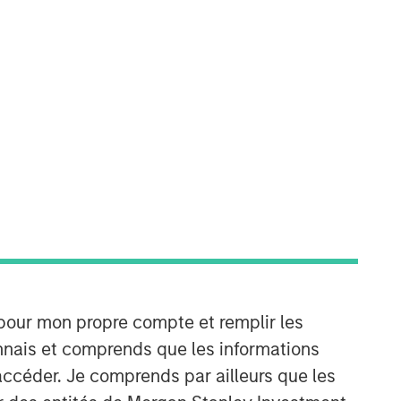
Morgan Stanley Private Equity
Solutions Team
Morgan Stanley Private Equity
Solutions provides investors with
access to broadly diversified and
thematic private equity portfolios,
spanning primary fund commitments,
co-investments, secondaries, impact
investing strategies, and custom
solutions.
 pour mon propre compte et remplir les
connais et comprends que les informations
accéder. Je comprends par ailleurs que les