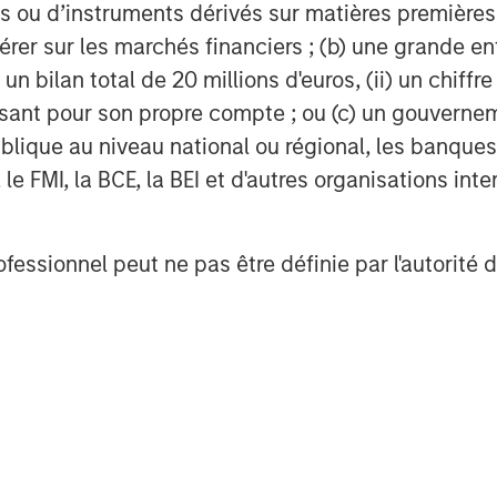
omplete across visual data for the
 ou d’instruments dérivés sur matières premières o
érer sur les marchés financiers ; (b) une grande e
) un bilan total de 20 millions d'euros, (ii) un chiffre
y as energy systems face increasing
issant pour son propre compte ; ou (c) un gouvernem
ble supply alongside rising
lique au niveau national ou régional, les banques c
 and environmental performance.
FMI, la BCE, la BEI et d'autres organisations inter
 and the growing role of natural
celerating the need for near-zero
ing asset performance and
ofessionnel peut ne pas être définie par l'autorité 
end-to-end, AI-enabled offering will
and most sophisticated oil and gas
leum, BP, and Targa, while building
newable energy assets representing
livering unparalleled scale and
energy asset portfolios.