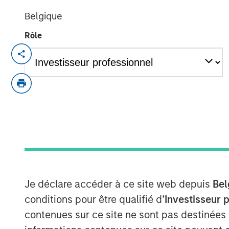
Belgique
Rôle
Insight M’s methane detection expert
predictive asset health strengthens a
offering for the AI era
Los Angeles, CA – February 12, 2026
Zeitview, the leader in AI-driven asset 
infrastructure, today announced that i
methane detection and analytics comp
gas operators in the world. Uniquely,
Je déclare accéder à ce site web depuis
Bel
of energy generation (wind, solar, oil
conditions pour être qualifié d’
Investisseur 
(commercial/industrial facilities, dat
contenues sur ce site ne sont pas destinées
Zeitview’s entry into the oil and gas 