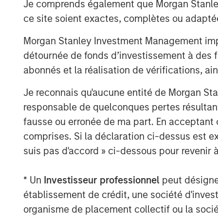
Je comprends également que Morgan Stanley 
methane detection to rapidly identify
ce site soient exactes, complètes ou adapté
with the greatest economic and envir
decade, Insight M has helped operato
Morgan Stanley Investment Management impose
in product value and prevent more tha
détournée de fonds d’investissement à des f
from entering the atmosphere, among
abonnés et la réalisation de vérifications, ai
mitigation efforts to date.
Je reconnais qu'aucune entité de Morgan Sta
“Insight M has built deep expertise i
responsable de quelconques pertes résultant
identify and prioritize high-impact em
fausse ou erronée de ma part. En acceptant
Dan Burton, Founder and CEO of Zeitv
comprises. Si la déclaration ci-dessus est ex
with Zeitview’s global inspection ope
suis pas d'accord » ci-dessous pour revenir à
intelligence, and visual data platfor
reactive response to proactive asse
* Un
Investisseur professionnel
peut désigner 
gas in the pipeline, improving uptime
établissement de crédit, une société d'inves
across their infrastructure. With Insig
organisme de placement collectif ou la socié