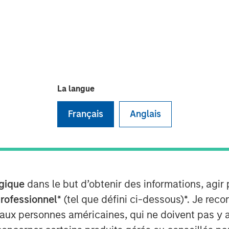
ise combined with Zeitview’s
n end-to-end critical infrastructure
La langue
Français
Anglais
intelligence for critical
t has acquired Insight M, a leading
any trusted by the largest oil and
 Zeitview now serves all key sources
gique
dans le but d’obtenir des informations, agir
, gas), distribution, and consumption
professionnel
* (tel que défini ci-dessous)*. Je re
a centers). The acquisition marks
 aux personnes américaines, qui ne doivent pas y 
sector and significantly expands the