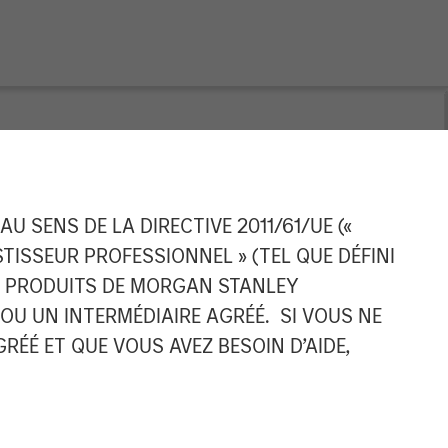
ng ROI-Driven
 SENS DE LA DIRECTIVE 2011/61/UE («
ESTISSEUR PROFESSIONNEL » (TEL QUE DÉFINI
igence to Oil
ES PRODUITS DE MORGAN STANLEY
U UN INTERMÉDIAIRE AGRÉÉ. SI VOUS NE
ÉÉ ET QUE VOUS AVEZ BESOIN D’AIDE,