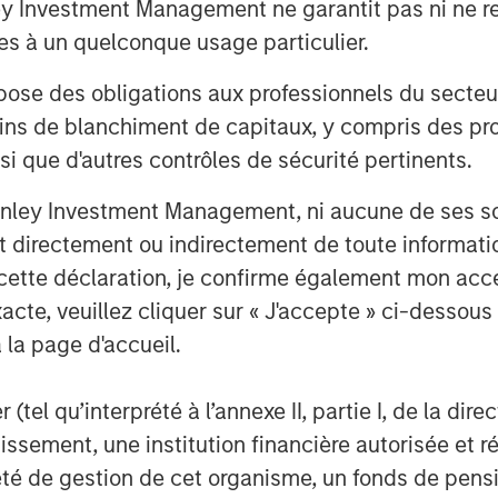
Investment Management ne garantit pas ni ne rec
 emissions and prioritize repairs
es à un quelconque usage particulier.
onmental return. Over the past
rs save approximately $900 million
 des obligations aux professionnels du secteur fi
n 255 billion cubic feet of methane
ins de blanchiment de capitaux, y compris des pro
 the largest real-world methane
nsi que d'autres contrôles de sécurité pertinents.
nley Investment Management, ni aucune de ses soci
n helping oil and gas companies
 directement ou indirectement de toute informatio
issions events at basin scale,” said
 cette déclaration, je confirme également mon ac
iew. “By combining that capability
acte, veuillez cliquer sur « J'accepte » ci-dessous 
rations, AI-driven asset
 la page d'accueil.
m, we can help operators move from
t management, keeping more oil and
(tel qu’interprété à l’annexe II, partie I, de la dire
, and making better decisions
tissement, une institution financière autorisée e
ht M as our foundation, our intent is
té de gestion de cet organisme, un fonds de pensi