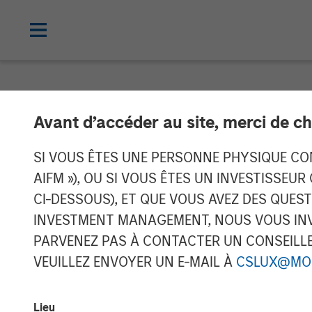
NEWSROOM
Avant d’accéder au site, merci de ch
Zeitview Acqui
SI VOUS ÊTES UNE PERSONNE PHYSIQUE CONS
AIFM »), OU SI VOUS ÊTES UN INVESTISSEUR
Methane Detect
CI-DESSOUS), ET QUE VOUS AVEZ DES QUES
INVESTMENT MANAGEMENT, NOUS VOUS INVI
& Gas Operato
PARVENEZ PAS À CONTACTER UN CONSEILLER
VEUILLEZ ENVOYER UN E-MAIL À
CSLUX@MO
12 FÉVRIER 2026
Lieu