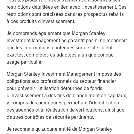
extending our longstanding partnership with Michael
restrictions détaillées en lien avec l'investissement. Ces
Rucker and the rest of the Ivy executive leadership team
restrictions sont précisées dans les prospectus relatifs
as we work to build the preeminent industry innovator in
à ces produits d'investissement.
the therapy services market. We believe Ivy is well-
positioned to build upon the success achieved to date.”
Je comprends également que Morgan Stanley
Investment Management ne garantit pas ni ne reconnait
Harris Williams served as financial advisor, Aviditi
que les informations contenues sur ce site soient
Advisors served as continuation fund advisor, and
exactes, complètes ou adaptées à un quelconque
Kirkland & Ellis LLP served as legal counsel for WCP and
usage particulier.
Ivy.
Morgan Stanley Investment Management impose des
obligations aux professionnels du secteur financier
About Waud Capital Partners
pour prévenir l’utilisation détournée de fonds
Waud Capital Partners is a growth-oriented private equity
d’investissement à des fins de blanchiment de capitaux,
firm with total capital commitments of approximately
y compris des procédures permettant l'identification
$3.7 billion since its founding in 1993. WCP seeks to
des abonnés et la réalisation de vérifications, ainsi que
partner with strong management teams to build market-
d'autres contrôles de sécurité pertinents.
leading companies within two industries: healthcare
Je reconnais qu'aucune entité de Morgan Stanley
services and software/technology. Since its founding,