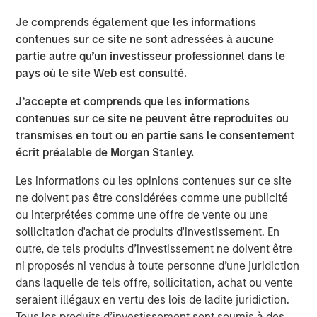
being the 25th to the 5th largest outpatient therapy
Je comprends également que les informations
services provider in the United States. WCP has been a
contenues sur ce site ne sont adressées à aucune
supportive partner, making significant contributions to Ivy
partie autre qu’un investisseur professionnel dans le
through strategic planning and proactive resourcing. I
pays où le site Web est consulté.
couldn’t be more pleased to continue my relationship with
WCP over the years ahead as we work to be an industry
J’accepte et comprends que les informations
leader in growth, quality of patient care, and teammate
contenues sur ce site ne peuvent être reproduites ou
satisfaction.”
transmises en tout ou en partie sans le consentement
écrit préalable de Morgan Stanley.
Reeve B. Waud, Managing Partner and Founder of WCP,
commented, “We are thrilled by the tremendous support
Les informations ou les opinions contenues sur ce site
from our new and existing limited partners for this
ne doivent pas être considérées comme une publicité
continuation fund, which provides Ivy additional capital
ou interprétées comme une offre de vente ou une
and time to support meaningful value creation as Ivy
sollicitation d'achat de produits d'investissement. En
continues to execute on its demonstrated, multi-pronged
outre, de tels produits d’investissement ne doivent être
growth strategy.”
ni proposés ni vendus à toute personne d’une juridiction
dans laquelle de tels offre, sollicitation, achat ou vente
David O. Neighbours, Partner of WCP and deal lead for
seraient illégaux en vertu des lois de ladite juridiction.
the Ivy investment, commented, “We look forward to
Tous les produits d’investissement sont soumis à des