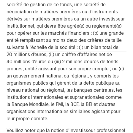
across the Northeast, Mid-Atlantic, Southeast, and
société de gestion de ce fonds, une société de
Midwest regions of the United States through a rapidly
négociation de matières premières ou d’instruments
growing network of more than 450 clinics that includes
dérivés sur matières premières ou un autre investisseur
approximately 100 dedicated pediatric therapy clinics.
institutionnel, qui devra être agréé(e) ou réglementé(e)
Across its network of sites, Ivy offers a comprehensive
pour opérer sur les marchés financiers ; (b) une grande
set of therapy treatment options and specialized care
entité remplissant au moins deux des critères de taille
programs and is dedicated to providing exceptional
suivants à l’échelle de la société : (I) un bilan total de
clinical care and the best patient experience. For
20 millions d'euros, (ii) un chiffre d’affaires net de
additional information on Ivy,visit
ivyrehab.com
.
40 millions d'euros ou (iii) 2 millions d'euros de fonds
propres, entité agissant pour son propre compte ; ou (c)
un gouvernement national ou régional, y compris les
MSIM Spokesperson
organismes publics qui gèrent de la dette publique au
niveau national ou régional, les banques centrales, les
institutions internationales et supranationales comme
la Banque Mondiale, le FMI, la BCE, la BEI et d'autres
organisations internationales similaires agissant pour
David N. Miller
leur propre compte.
Managing Director
Veuillez noter que la notion d’Investisseur professionnel