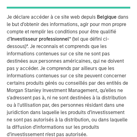
managed by Morgan Stanley Private Equity Secondaries
Team, an investment team within Morgan Stanley
Je déclare accéder à ce site web depuis
Belgique
dans
Investment Management. WCP, its existing limited
le but d’obtenir des informations, agir pour mon propre
partners, and Ivy management reinvested significant
compte et remplir les conditions pour être qualifié
proceeds into the continuation fund as part of the
d’
Investisseur professionnel
* (tel que défini ci-
transaction.
dessous)*. Je reconnais et comprends que les
Ivy has grown its clinic base and revenue more than
informations contenues sur ce site ne sont pas
tenfold since WCP’s initial investment in 2016. The
destinées aux personnes américaines, qui ne doivent
Company has pursued growth organically by opening
pas y accéder. Je comprends par ailleurs que les
new locations and expanding service lines and
informations contenues sur ce site peuvent concerner
inorganically through add-on acquisitions to build density
certains produits gérés ou conseillés par des entités de
in existing markets and to expand into new geographies.
Morgan Stanley Investment Management, qu’elles ne
Ivy is led by CEO Michael Rucker, and he and the
s'adressent pas à, ni ne sont destinées à la distribution
experienced executive leadership team recruited by WCP
ou à l'utilisation par, des personnes résidant dans une
will remain with the company over its new investment
juridiction dans laquelle les produits d’investissement
horizon in an effort to pursue additional growth and
ne sont pas autorisés à la distribution, ou dans laquelle
industry leadership. Michael Rucker, CEO of Ivy, stated,
la diffusion d'informations sur les produits
“Since initially partnering with WCP, Ivy advanced from
d’investissement n'est pas autorisée.