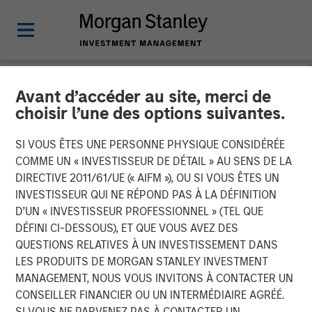
Avant d’accéder au site, merci de
NEWSROOM
choisir l’une des options suivantes.
Waud Capital Partners
SI VOUS ÊTES UNE PERSONNE PHYSIQUE CONSIDÉRÉE
Closes Continuation Fund
COMME UN « INVESTISSEUR DE DÉTAIL » AU SENS DE LA
DIRECTIVE 2011/61/UE (« AIFM »), OU SI VOUS ÊTES UN
for Ivy Rehab Physical
INVESTISSEUR QUI NE RÉPOND PAS À LA DÉFINITION
D’UN « INVESTISSEUR PROFESSIONNEL » (TEL QUE
Therapy
DÉFINI CI-DESSOUS), ET QUE VOUS AVEZ DES
QUESTIONS RELATIVES À UN INVESTISSEMENT DANS
LES PRODUITS DE MORGAN STANLEY INVESTMENT
Continuation fund provides incremental capital to support
MANAGEMENT, NOUS VOUS INVITONS À CONTACTER UN
growth and future M&A
CONSEILLER FINANCIER OU UN INTERMÉDIAIRE AGRÉÉ.
SI VOUS NE PARVENEZ PAS À CONTACTER UN