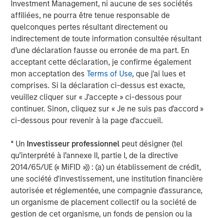
Investment Management, ni aucune de ses sociétés
WCP has successfully completed more than 400
affiliées, ne pourra être tenue responsable de
investments, including platform companies and follow-on
quelconques pertes résultant directement ou
opportunities. To learn more, visit
www.waudcapital.com
.
indirectement de toute information consultée résultant
About Morgan Stanley Private Equity Secondaries
d’une déclaration fausse ou erronée de ma part. En
acceptant cette déclaration, je confirme également
Morgan Stanley Private Equity Secondaries, an
mon acceptation des
Terms of Use
, que j'ai lues et
investment team within Morgan Stanley Investment
comprises. Si la déclaration ci-dessus est exacte,
Management, seeks to deliver innovative private market
veuillez cliquer sur « J'accepte » ci-dessous pour
solutions to a global client base. As part of a broader
continuer. Sinon, cliquez sur « Je ne suis pas d'accord »
team of 50 dedicated private markets focused
ci-dessous pour revenir à la page d'accueil.
professionals, the secondaries business draws on
decades of investment experience across private
* Un
Investisseur professionnel
peut désigner (tel
markets. For further information about Morgan Stanley
qu’interprété à l’annexe II, partie I, de la directive
Private Equity Secondaries, visit
2014/65/UE (« MiFID »)) : (a) un établissement de crédit,
www.morganstanley.com/im.
www.morganstanley.com/im
.
une société d'investissement, une institution financière
autorisée et réglementée, une compagnie d'assurance,
About Ivy Rehab Physical Therapy
un organisme de placement collectif ou la société de
Ivy is a leading provider of outpatient therapy services
gestion de cet organisme, un fonds de pension ou la