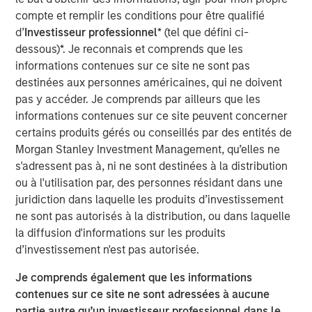
compte et remplir les conditions pour être qualifié
ION Analytics, the parent company of merger market, is a
d’
Investisseur professionnel
* (tel que défini ci-
financial news and data provider. The ION Influencers'
dessous)*. Je reconnais et comprends que les
fireside chat series is an initiative launched in early 2022
informations contenues sur ce site ne sont pas
to speak to the brightest minds and visionaries of the
destinées aux personnes américaines, qui ne doivent
capital market, with the goal of providing knowledge and
pas y accéder. Je comprends par ailleurs que les
connectivity. The series is hosted by Giovanni Amodeo,
informations contenues sur ce site peuvent concerner
the Chief Data Officer at ION Analytics. He has over 22
certains produits gérés ou conseillés par des entités de
years of experience in the financial data, news, and
Morgan Stanley Investment Management, qu’elles ne
analytics space.
s'adressent pas à, ni ne sont destinées à la distribution
ou à l'utilisation par, des personnes résidant dans une
This a general communication, which is not impartial and
juridiction dans laquelle les produits d’investissement
all information provided has been prepared solely for
ne sont pas autorisés à la distribution, ou dans laquelle
informational and educational purposes and does not
la diffusion d'informations sur les produits
constitute an offer or a recommendation to buy or sell
d’investissement n'est pas autorisée.
any particular security or to adopt any specific
Je comprends également que les informations
investment strategy. The views and opinions and/or
contenues sur ce site ne sont adressées à aucune
analysis expressed are those of the author or the
partie autre qu’un investisseur professionnel dans le