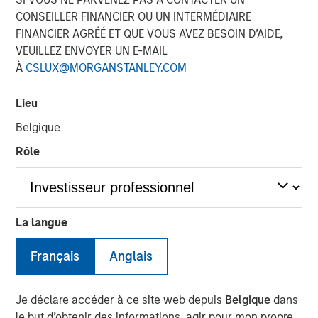
CONSEILLER FINANCIER OU UN INTERMÉDIAIRE
FINANCIER AGRÉÉ ET QUE VOUS AVEZ BESOIN D’AIDE,
VEUILLEZ ENVOYER UN E-MAIL
À
CSLUX@MORGANSTANLEY.COM
Lieu
Play
Belgique
Rôle
Video
Morgan Stanley Investment Management’s Head of
La langue
Climate Private Equity Investment Vikram Raju joins ION
Analytics’ Giovanni Amodeo to talk about climate
Français
Anglais
investing opportunities for the ION Influencers fireside
chat series.
Je déclare accéder à ce site web depuis
Belgique
dans
le but d’obtenir des informations, agir pour mon propre
About ION Influencers