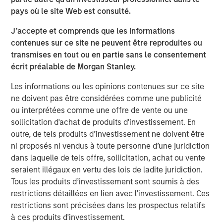
investment team as of the date of preparation of this
pays où le site Web est consulté.
material and are subject to change at any time without
notice due to market or economic conditions and may not
J’accepte et comprends que les informations
necessarily come to pass. Forecasts and/or estimates
contenues sur ce site ne peuvent être reproduites ou
provided herein are subject to change and may not
transmises en tout ou en partie sans le consentement
actually come to pass. Information regarding expected
écrit préalable de Morgan Stanley.
market returns and market outlooks is based on the
research, analysis and opinions of the authors or the
Les informations ou les opinions contenues sur ce site
investment team.
ne doivent pas être considérées comme une publicité
ou interprétées comme une offre de vente ou une
Morgan Stanley Private Equity Solutions Team
sollicitation d'achat de produits d'investissement. En
outre, de tels produits d’investissement ne doivent être
Morgan Stanley Private Equity Solutions provides
ni proposés ni vendus à toute personne d’une juridiction
investors with access to broadly diversified and thematic
dans laquelle de tels offre, sollicitation, achat ou vente
private equity portfolios, spanning primary fund
seraient illégaux en vertu des lois de ladite juridiction.
commitments, co-investments, secondaries, impact
Tous les produits d’investissement sont soumis à des
investing strategies, and custom solutions.
restrictions détaillées en lien avec l'investissement. Ces
restrictions sont précisées dans les prospectus relatifs
à ces produits d'investissement.