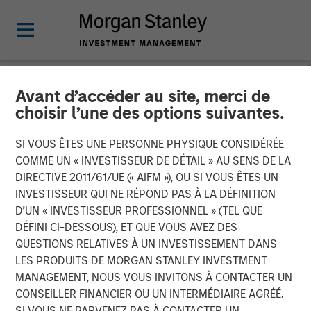
Avant d’accéder au site, merci de
NEWSROOM
choisir l’une des options suivantes.
Listen to Vikram Raju ION
SI VOUS ÊTES UNE PERSONNE PHYSIQUE CONSIDÉRÉE
Influencers Fireside Chat
COMME UN « INVESTISSEUR DE DÉTAIL » AU SENS DE LA
DIRECTIVE 2011/61/UE (« AIFM »), OU SI VOUS ÊTES UN
Series
INVESTISSEUR QUI NE RÉPOND PAS À LA DÉFINITION
D’UN « INVESTISSEUR PROFESSIONNEL » (TEL QUE
DÉFINI CI-DESSOUS), ET QUE VOUS AVEZ DES
22 SEPTEMBRE 2023
QUESTIONS RELATIVES À UN INVESTISSEMENT DANS
LES PRODUITS DE MORGAN STANLEY INVESTMENT
Vikram Raju
MANAGEMENT, NOUS VOUS INVITONS À CONTACTER UN
Managing Director
CONSEILLER FINANCIER OU UN INTERMÉDIAIRE AGRÉÉ.
SI VOUS NE PARVENEZ PAS À CONTACTER UN