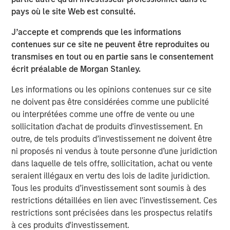
transaction, expected to be on February 28, 2025.
pays où le site Web est consulté.
SelectQuote CEO Tim Danker commented, “This strategic
J’accepte et comprends que les informations
investment provides the financing we need to capitalize
contenues sur ce site ne peuvent être reproduites ou
on the robust growth opportunities we foresee in both the
transmises en tout ou en partie sans le consentement
senior health insurance and healthcare services
écrit préalable de Morgan Stanley.
marketplaces. While we have more work to do, this deal,
Les informations ou les opinions contenues sur ce site
on the heels of our 2024 receivables securitization,
ne doivent pas être considérées comme une publicité
marks the second meaningful milestone toward our
ou interprétées comme une offre de vente ou une
ultimate goal of refinancing the business and significantly
sollicitation d'achat de produits d'investissement. En
deleveraging the balance sheet.”
outre, de tels produits d’investissement ne doivent être
Mr. Danker continued, “We look forward to benefitting
ni proposés ni vendus à toute personne d’une juridiction
from Chris’s and Srdjan’s valuable growth-oriented
dans laquelle de tels offre, sollicitation, achat ou vente
healthcare expertise to help augment the Company’s
seraient illégaux en vertu des lois de ladite juridiction.
mission to drive long-term value creation.”
Tous les produits d’investissement sont soumis à des
restrictions détaillées en lien avec l'investissement. Ces
Mr. Wolfe is a Managing Director at Bain Capital
restrictions sont précisées dans les prospectus relatifs
Insurance, the dedicated insurance investing unit of Bain
à ces produits d'investissement.