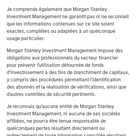
Capital. Previously, he was a partner at Capital Z Partners
and a principal in a series of special purpose acquisition
Je comprends également que Morgan Stanley
vehicles focused on health insurance and services. Mr.
Investment Management ne garantit pas ni ne reconnait
Wolfe has more than 20 years of experience in
que les informations contenues sur ce site soient
healthcare and insurance private equity investing.
exactes, complètes ou adaptées à un quelconque
usage particulier.
“SelectQuote pioneered the way consumers approach
shopping for insurance by removing barriers and
Morgan Stanley Investment Management impose des
introducing transparency and choice,” added Mr. Wolfe. “I
obligations aux professionnels du secteur financier
am excited to partner with my fellow board members and
pour prévenir l’utilisation détournée de fonds
the Company’s management team to drive continued
d’investissement à des fins de blanchiment de capitaux,
growth of its robust insurance sales and healthcare
y compris des procédures permettant l'identification
services solutions, which play a crucial role in
des abonnés et la réalisation de vérifications, ainsi que
safeguarding and enhancing the financial well-being and
d'autres contrôles de sécurité pertinents.
health of its customers."
Je reconnais qu'aucune entité de Morgan Stanley
Mr. Vukovic is a Partner at Newlight Partners, where he
Investment Management, ni aucune de ses sociétés
focuses on investments in the healthcare industry.
affiliées, ne pourra être tenue responsable de
Representative investments include Oak Street Health
quelconques pertes résultant directement ou
(acquired by CVS Health) and Zing Health. He has over 20
indirectement de toute information consultée résultant