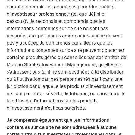
Company to recapitalize its balance sheet, to lower its
compte et remplir les conditions pour être qualifié
annual cash debt service, and to provide liquidity and
d’
Investisseur professionnel
* (tel que défini ci-
increase operating flexibility to fund growth initiatives.
dessous)*. Je reconnais et comprends que les
informations contenues sur ce site ne sont pas
The Company’s successful renegotiation of its Senior
destinées aux personnes américaines, qui ne doivent
Secured Credit Facility provides a lower interest rate on
pas y accéder. Je comprends par ailleurs que les
the remaining balance.
informations contenues sur ce site peuvent concerner
This investment will accelerate the Company’s effort to
certains produits gérés ou conseillés par des entités de
optimize its capital structure as it continues to explore
Morgan Stanley Investment Management, qu’elles ne
accretive, strategic solutions with its insurance carrier
s'adressent pas à, ni ne sont destinées à la distribution
partners and to grow its rapidly expanding healthcare
ou à l'utilisation par, des personnes résidant dans une
services business.
juridiction dans laquelle les produits d’investissement
ne sont pas autorisés à la distribution, ou dans laquelle
Additionally, SelectQuote is appointing Chris Wolfe of
la diffusion d'informations sur les produits
Bain Capital and Srdjan Vukovic of Newlight Partners to
d’investissement n'est pas autorisée.
the Board of Directors, each bringing over 20 years of
investing and healthcare sector experience to the
Je comprends également que les informations
Company. SelectQuote anticipates Mr. Wolfe and Mr.
contenues sur ce site ne sont adressées à aucune
Vukovic will join the Board upon the closing of the
partie autre qu’un investisseur professionnel dans le