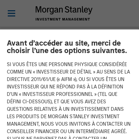
Avant d’accéder au site, merci de
NEWSROOM
choisir l’une des options suivantes.
SelectQuote Announces
SI VOUS ÊTES UNE PERSONNE PHYSIQUE CONSIDÉRÉE
$350 Million Strategic
COMME UN « INVESTISSEUR DE DÉTAIL » AU SENS DE LA
DIRECTIVE 2011/61/UE (« AIFM »), OU SI VOUS ÊTES UN
Investment from Bain
INVESTISSEUR QUI NE RÉPOND PAS À LA DÉFINITION
D’UN « INVESTISSEUR PROFESSIONNEL » (TEL QUE
Capital, Morgan Stanley
DÉFINI CI-DESSOUS), ET QUE VOUS AVEZ DES
Private Credit and Newlight
QUESTIONS RELATIVES À UN INVESTISSEMENT DANS
LES PRODUITS DE MORGAN STANLEY INVESTMENT
Partners
MANAGEMENT, NOUS VOUS INVITONS À CONTACTER UN
CONSEILLER FINANCIER OU UN INTERMÉDIAIRE AGRÉÉ.
SI VOUS NE PARVENEZ PAS À CONTACTER UN