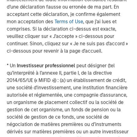
years of private equity investing experience.
d’une déclaration fausse ou erronée de ma part. En
acceptant cette déclaration, je confirme également
Ashwin Krishnan, Managing Director and Co-Head of
mon acceptation des
Terms of Use
, que j'ai lues et
North America Private Credit at Morgan Stanley
comprises. Si la déclaration ci-dessus est exacte,
Investment Management stated, “We are pleased to
veuillez cliquer sur « J'accepte » ci-dessous pour
partner with SelectQuote and lead this financing
continuer. Sinon, cliquez sur « Je ne suis pas d'accord »
alongside our partners Bain Capital and Newlight. We
ci-dessous pour revenir à la page d'accueil.
believe this investment, along with the Company’s recent
operating momentum, sets the business up for continued
* Un
Investisseur professionnel
peut désigner (tel
long-term success.”
qu’interprété à l’annexe II, partie I, de la directive
2014/65/UE (« MiFID »)) : (a) un établissement de crédit,
Jefferies served as Exclusive Financial Advisor to
une société d'investissement, une institution financière
SelectQuote in the transaction. Wachtell, Lipton, Rosen &
autorisée et réglementée, une compagnie d'assurance,
Katz served as legal advisor to SelectQuote.
un organisme de placement collectif ou la société de
Forward Looking Statements
gestion de cet organisme, un fonds de pension ou la
société de gestion de ce fonds, une société de
This release contains forward-looking statements. These
négociation de matières premières ou d’instruments
forward-looking statements reflect our current views with
dérivés sur matières premières ou un autre investisseur
respect to, among other things, future events and our