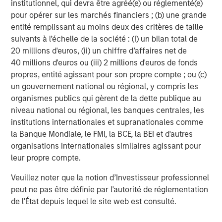
institutionnel, qui devra être agréé(e) ou réglementé(e)
financial performance. These statements are often, but
pour opérer sur les marchés financiers ; (b) une grande
not always, made through the use of words or phrases
entité remplissant au moins deux des critères de taille
such as “may,” “should,” “could,” “predict,” “potential,”
suivants à l’échelle de la société : (I) un bilan total de
“believe,” “will likely result,” “expect,” “continue,” “will,”
20 millions d'euros, (ii) un chiffre d’affaires net de
“anticipate,” “seek,” “estimate,” “intend,” “plan,”
40 millions d'euros ou (iii) 2 millions d'euros de fonds
“projection,” “would” and “outlook,” or the negative
propres, entité agissant pour son propre compte ; ou (c)
version of those words or other comparable words or
un gouvernement national ou régional, y compris les
phrases of a future or forward-looking nature. These
organismes publics qui gèrent de la dette publique au
forward-looking statements are not historical facts, and
niveau national ou régional, les banques centrales, les
are based on current expectations, estimates and
institutions internationales et supranationales comme
projections about our industry, management’s beliefs and
la Banque Mondiale, le FMI, la BCE, la BEI et d'autres
certain assumptions made by management, many of
organisations internationales similaires agissant pour
which, by their nature, are inherently uncertain and
leur propre compte.
beyond our control. Accordingly, we caution you that any
such forward-looking statements are not guarantees of
Veuillez noter que la notion d’Investisseur professionnel
future performance and are subject to risks, assumptions
peut ne pas être définie par l'autorité de réglementation
and uncertainties that are difficult to predict. Although we
de l'État depuis lequel le site web est consulté.
believe that the expectations reflected in these forward-