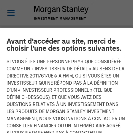
Avant d’accéder au site, merci de
NEWSROOM
choisir l’une des options suivantes.
PPC Flexible Packaging
SI VOUS ÊTES UNE PERSONNE PHYSIQUE CONSIDÉRÉE
buys Temkin International
COMME UN « INVESTISSEUR DE DÉTAIL » AU SENS DE LA
DIRECTIVE 2011/61/UE (« AIFM »), OU SI VOUS ÊTES UN
INVESTISSEUR QUI NE RÉPOND PAS À LA DÉFINITION
PPC Flexible Packaging, which is backed by Morgan
D’UN « INVESTISSEUR PROFESSIONNEL » (TEL QUE
Stanley Capital Partners, has acquired Payson, Utah-
DÉFINI CI-DESSOUS), ET QUE VOUS AVEZ DES
based Temkin International, a provider of packaging
QUESTIONS RELATIVES À UN INVESTISSEMENT DANS
products. No financial terms were disclosed.
LES PRODUITS DE MORGAN STANLEY INVESTMENT
MANAGEMENT, NOUS VOUS INVITONS À CONTACTER UN
27 NOVEMBRE 2018
CONSEILLER FINANCIER OU UN INTERMÉDIAIRE AGRÉÉ.
SI VOUS NE PARVENEZ PAS À CONTACTER UN