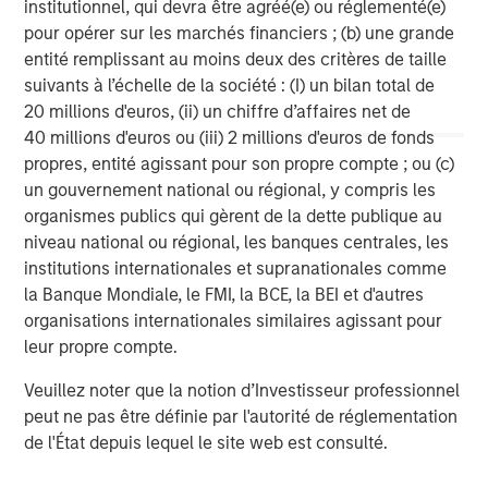
institutionnel, qui devra être agréé(e) ou réglementé(e)
pour opérer sur les marchés financiers ; (b) une grande
Morgan Stanley Capital Partners
entité remplissant au moins deux des critères de taille
Morgan Stanley Capital Partners manages a middle-
suivants à l’échelle de la société : (I) un bilan total de
market private equity platform with a strong focus on
20 millions d'euros, (ii) un chiffre d’affaires net de
value creation. The team has invested capital in a broad
40 millions d'euros ou (iii) 2 millions d'euros de fonds
spectrum of industries for over two decades.
propres, entité agissant pour son propre compte ; ou (c)
un gouvernement national ou régional, y compris les
organismes publics qui gèrent de la dette publique au
niveau national ou régional, les banques centrales, les
MSIM Spokesperson
institutions internationales et supranationales comme
la Banque Mondiale, le FMI, la BCE, la BEI et d'autres
organisations internationales similaires agissant pour
leur propre compte.
Aaron Sack
Veuillez noter que la notion d’Investisseur professionnel
Managing Director
peut ne pas être définie par l'autorité de réglementation
de l'État depuis lequel le site web est consulté.