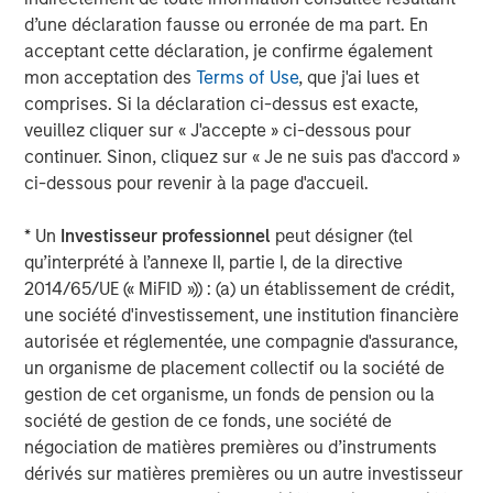
applications. Recognized for its focus on exceptional
d’une déclaration fausse ou erronée de ma part. En
speed to market, it excels in delivering service, quality
acceptant cette déclaration, je confirme également
and technology to its valued customer base. The
mon acceptation des
Terms of Use
, que j'ai lues et
company is privately owned by management and Morgan
comprises. Si la déclaration ci-dessus est exacte,
Stanley Capital Partners. Please visit
www.ppcflex.com
.
veuillez cliquer sur « J'accepte » ci-dessous pour
continuer. Sinon, cliquez sur « Je ne suis pas d'accord »
About Morgan Stanley Capital Partners
ci-dessous pour revenir à la page d'accueil.
Morgan Stanley Capital Partners, part of Morgan Stanley
* Un
Investisseur professionnel
peut désigner (tel
Investment Management, is a leading middle-market
qu’interprété à l’annexe II, partie I, de la directive
private equity platform that has invested capital in a
2014/65/UE (« MiFID »)) : (a) un établissement de crédit,
broad spectrum of industries for over two decades.
une société d'investissement, une institution financière
Morgan Stanley Capital Partners focuses on privately
autorisée et réglementée, une compagnie d'assurance,
negotiated equity and equity-related investments
un organisme de placement collectif ou la société de
primarily in North America, and seeks to create value in
gestion de cet organisme, un fonds de pension ou la
portfolio companies primarily through operational
société de gestion de ce fonds, une société de
improvement. For further information about Morgan
négociation de matières premières ou d’instruments
Stanley Capital Partners, please visit
dérivés sur matières premières ou un autre investisseur
www.morganstanley.com/im/capitalpartners
.