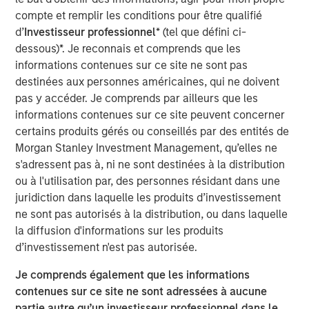
certified. Founded in 1968, PPC strives to provide the
compte et remplir les conditions pour être qualifié
highest quality products with best-in-class lead times
d’
Investisseur professionnel
* (tel que défini ci-
and service.
dessous)*. Je reconnais et comprends que les
Temkin International, founded in 1980 and headquartered
informations contenues sur ce site ne sont pas
in Payson, UT has provided customers with superior
destinées aux personnes américaines, qui ne doivent
packaging products by focusing on the core principles of
pas y accéder. Je comprends par ailleurs que les
service, value and distinction. Temkin is a recognized
informations contenues sur ce site peuvent concerner
provider of rollstock, stand-up pouches and floral sleeves
certains produits gérés ou conseillés par des entités de
and operates state-of-the-art manufacturing facilities in
Morgan Stanley Investment Management, qu’elles ne
Payson, UT and Bogota, Colombia with offices in Miami,
s'adressent pas à, ni ne sont destinées à la distribution
FL and Toronto, Canada. Offering in-house graphics and
ou à l'utilisation par, des personnes résidant dans une
plate making capability, the company is known for speed
juridiction dans laquelle les produits d’investissement
to market in key target segments including food, fresh
ne sont pas autorisés à la distribution, ou dans laquelle
produce, floral and stationary and craft. The company is
la diffusion d'informations sur les produits
AIB certified.
d’investissement n'est pas autorisée.
Kevin Keneally, CEO of PPC Flexible, said, “We are thrilled
Je comprends également que les informations
to have the outstanding team at Temkin International join
contenues sur ce site ne sont adressées à aucune
the PPC family. Danny Temkin and Lynn Abplanalp have
partie autre qu’un investisseur professionnel dans le