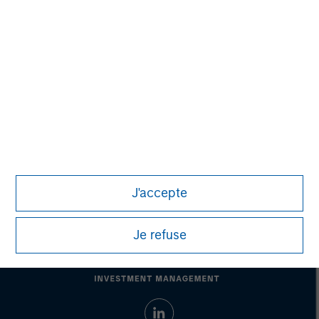
David N. Miller
Managing Director
Eric Kanter
Managing Director
J'accepte
Je refuse