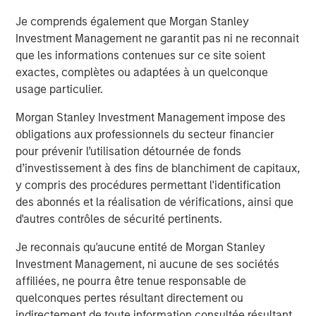
Partners, said, “We believe Temkin is an excellent
Je comprends également que Morgan Stanley
complement to PPC, enhancing the product offering to
Investment Management ne garantit pas ni ne reconnait
the market while embodying the same service-focus
que les informations contenues sur ce site soient
culture as PPC. We congratulate Mr. Temkin on his
exactes, complètes ou adaptées à un quelconque
tremendous success, and we’re thrilled to partner with
usage particulier.
Lynn Abplanalp and the rest of the Temkin employees.”
Morgan Stanley Investment Management impose des
The combined company will operate under the name PPC
obligations aux professionnels du secteur financier
Flexible Packaging and its go-to market strategy for the
pour prévenir l’utilisation détournée de fonds
produce and floral segments will continue to operate
d’investissement à des fins de blanchiment de capitaux,
under the highly respected Temkin brand.
y compris des procédures permettant l'identification
About PPC Flexible Packaging, LLC
des abonnés et la réalisation de vérifications, ainsi que
d'autres contrôles de sécurité pertinents.
Based in Buffalo Grove, Illinois, PPC Flexible Packaging is
a leading provider converted flexible packaging for the
Je reconnais qu'aucune entité de Morgan Stanley
healthcare, medical, organic snack, pet food, bakery and
Investment Management, ni aucune de ses sociétés
produce markets. The company excels in the design and
affiliées, ne pourra être tenue responsable de
manufacture of value-added printed, laminated and stand
quelconques pertes résultant directement ou
up pouch packaging for the most demanding
indirectement de toute information consultée résultant