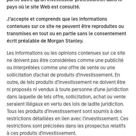
assembled a world-class manufacturing, pre-press and
pays où le site Web est consulté.
graphics operation recognized industry wide for its
J’accepte et comprends que les informations
innovation, service and quality. Having a west coast and
contenues sur ce site ne peuvent être reproduites ou
South American presence expands our geographic
transmises en tout ou en partie sans le consentement
footprint and provides us deeper capabilities in stand up
écrit préalable de Morgan Stanley.
pouch, plate making and flexographic printing.”
Les informations ou les opinions contenues sur ce site
Danny Temkin, founder of Temkin International, said,
ne doivent pas être considérées comme une publicité
“Since starting the business in 1980, we at Temkin have
ou interprétées comme une offre de vente ou une
been at the forefront of providing our customers with the
sollicitation d'achat de produits d'investissement. En
highest quality packaging through best in class printing
outre, de tels produits d’investissement ne doivent être
and use of innovative converting technology. I’m
ni proposés ni vendus à toute personne d’une juridiction
tremendously proud of our company, whose over 500
dans laquelle de tels offre, sollicitation, achat ou vente
employees across three countries serve our clients in a
seraient illégaux en vertu des lois de ladite juridiction.
first-class way. Temkin is excited to partner with PPC.
Tous les produits d’investissement sont soumis à des
Together, PPC and Temkin will continue to deliver high
restrictions détaillées en lien avec l'investissement. Ces
quality products and service to our clients.”
restrictions sont précisées dans les prospectus relatifs
Eric Kanter, Managing Director of Morgan Stanley Capital
à ces produits d'investissement.