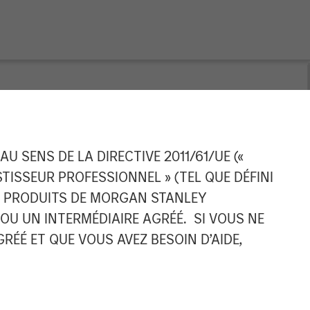
ld AG
 SENS DE LA DIRECTIVE 2011/61/UE («
ESTISSEUR PROFESSIONNEL » (TEL QUE DÉFINI
ES PRODUITS DE MORGAN STANLEY
U UN INTERMÉDIAIRE AGRÉÉ. SI VOUS NE
ÉÉ ET QUE VOUS AVEZ BESOIN D’AIDE,
Morgan Stanley Capital