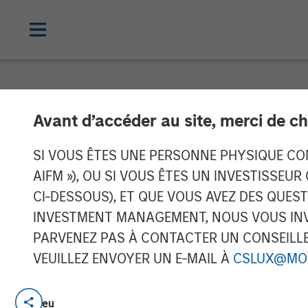
NEWSROOM
Avant d’accéder au site, merci de ch
New Equity Par
SI VOUS ÊTES UNE PERSONNE PHYSIQUE CONS
AIFM »), OU SI VOUS ÊTES UN INVESTISSEUR
CI-DESSOUS), ET QUE VOUS AVEZ DES QUES
17 JUIN 2008
INVESTMENT MANAGEMENT, NOUS VOUS INVI
PARVENEZ PAS À CONTACTER UN CONSEILLER
VEUILLEZ ENVOYER UN E-MAIL À
CSLUX@MO
Morgan Stanley Private Equity and BAST 
Lieu