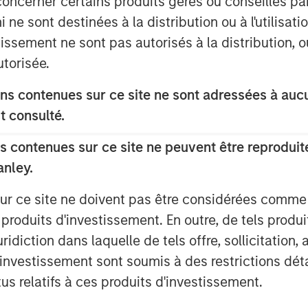
concerner certains produits gérés ou conseillés p
 ne sont destinées à la distribution ou à l'utilisat
tissement ne sont pas autorisés à la distribution, o
utorisée.
ate equity and equity related
organ Stanley Private Equity and its
s contenues sur ce site ne sont adressées à aucun
6.5 billion of equity across a broad
t consulté.
s the fourth and largest industry deal
 which was founded 18 months ago by
 contenues sur ce site ne peuvent être reproduite
potocky. BAST Investment Group is in
anley.
 raise equity to finance further
sur ce site ne doivent pas être considérées comm
 produits d'investissement. En outre, de tels produ
 have an outstanding track record
diction dans laquelle de tels offre, sollicitation,
pany in the specialty steel sector,”
d’investissement sont soumis à des restrictions dét
Morgan Stanley Private Equity in
tus relatifs à ces produits d'investissement.
port the company in the next phase of