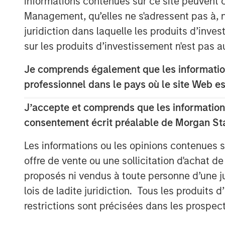
informations contenues sur ce site peuvent 
Management, qu’elles ne s'adressent pas à, ni
Prestigious Equity Partners
juridiction dans laquelle les produits d’inves
sur les produits d’investissement n'est pas a
Morgan Stanley Private Equity makes priv
investments on a global basis. To date, M
Je comprends également que les information
predecessor funds have invested nearly $
professionnel dans le pays où le site Web es
spectrum of industries. This investment i
for BAST Unternehmensbeteiligungs AG,
J’accepte et comprends que les informations
Barbara Wösner- Sandberg and Stefan Za
consentement écrit préalable de Morgan St
the process of a share capital increase to
Les informations ou les opinions contenues 
investment opportunities.
offre de vente ou une sollicitation d'achat de
“The two owners, Mr. Jurak and Mr. Buhl,
proposés ni vendus à toute personne d’une juri
developing Breitenfeld into a leading com
lois de ladite juridiction. Tous les produits 
said Michael Hehn, Managing Director of 
restrictions sont précisées dans les prospec
Europe. “The new investor group will sup
its expansion.”