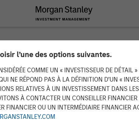
oisir l’une des options suivantes.
tners for Breitenfe
IDÉRÉE COMME UN « INVESTISSEUR DE DÉTAIL » AU
 QUI NE RÉPOND PAS À LA DÉFINITION D’UN « INV
TIONS RELATIVES À UN INVESTISSEMENT DANS L
TONS À CONTACTER UN CONSEILLER FINANCIER O
 FINANCIER OU UN INTERMÉDIAIRE FINANCIER AGR
RGANSTANLEY.COM
Investment Group agree to acquire an