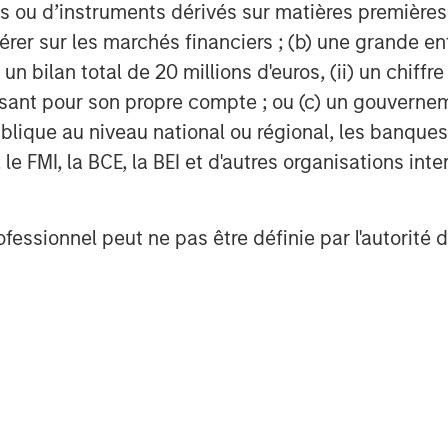
 ou d’instruments dérivés sur matières premières o
érer sur les marchés financiers ; (b) une grande e
) un bilan total de 20 millions d'euros, (ii) un chiffre
issant pour son propre compte ; ou (c) un gouvernem
ears ago and focused on producing
lique au niveau national ou régional, les banques c
o. Since then, the Company has
ey industries for Breitenfeld’s
FMI, la BCE, la BEI et d'autres organisations inter
nd gas, mechanical engineering,
 and tool steel.
ofessionnel peut ne pas être définie par l'autorité 
ted in Mitterdorf/Wartberg in Styria,
 a forgery where some of the steel
t markets are Italy, followed by