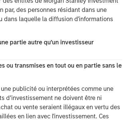
ar des entités de Morgan Stanley Investment
ion par, des personnes résidant dans une
u dans laquelle la diffusion d'informations
e partie autre qu’un investisseur
s ou transmises en tout ou en partie sans le
e une publicité ou interprétées comme une
its d’investissement ne doivent être ni
 achat ou vente seraient illégaux en vertu des
aillées en lien avec l'investissement. Ces