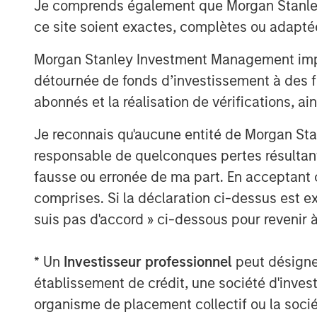
Je comprends également que Morgan Stanley 
ce site soient exactes, complètes ou adapté
“We are very happy about the completion 
well established company. It is an import
Morgan Stanley Investment Management impose
developing and further diversifying the B
détournée de fonds d’investissement à des f
management.
abonnés et la réalisation de vérifications, ai
Morgan Stanley acted as financial adviso
the management company of the BAST gro
Je reconnais qu'aucune entité de Morgan Sta
arranging the deal.
responsable de quelconques pertes résultant
fausse ou erronée de ma part. En acceptant
comprises. Si la déclaration ci-dessus est ex
Medium Term Goal: Capital Markets
suis pas d'accord » ci-dessous pour revenir à
On signing the deal on 17 June all parties
* Un
Investisseur professionnel
peut désigner 
AG going public in the medium term. “We
strategy for Breitenfeld with significant
établissement de crédit, une société d'inves
the statement of all four parties to the ac
organisme de placement collectif ou la socié