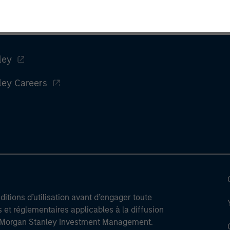
ley
ley Careers
itions d’utilisation avant d’engager toute
s et réglementaires applicables à la diffusion
de Morgan Stanley Investment Management.