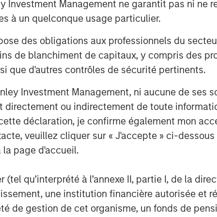
Investment Management ne garantit pas ni ne rec
es à un quelconque usage particulier.
of this investment in a profitable and
ant step towards our objective of
 des obligations aux professionnels du secteur fi
AST industry portfolio,” said BAST
ins de blanchiment de capitaux, y compris des pro
nsi que d'autres contrôles de sécurité pertinents.
r to Morgan Stanley Private Equity, and
up played a major advisory role in
nley Investment Management, ni aucune de ses soci
 directement ou indirectement de toute informatio
 cette déclaration, je confirme également mon ac
acte, veuillez cliquer sur « J'accepte » ci-dessous 
 la page d'accueil.
 expressed their interest in Breitenfeld
(tel qu’interprété à l’annexe II, partie I, de la dire
 will be working on a global expansion
 investments in capacity expansion,” was
tissement, une institution financière autorisée e
quisition contract.
té de gestion de cet organisme, un fonds de pensi