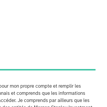
Partners
Morgan Stanley Capital Partners
manages a middle-market private
equity platform with a strong focus on
value creation. The team has invested
capital in a broad spectrum of
industries for over two decades.
 pour mon propre compte et remplir les
connais et comprends que les informations
accéder. Je comprends par ailleurs que les