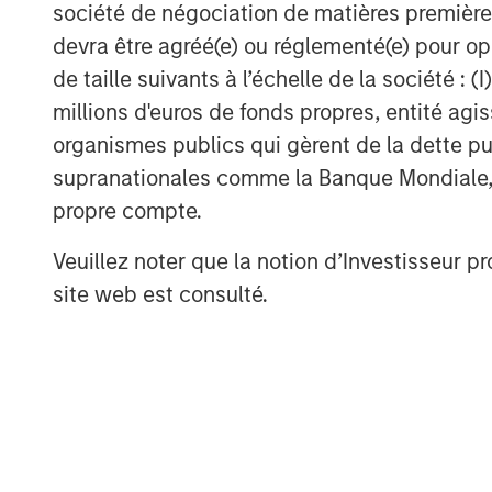
société de négociation de matières premières
devra être agréé(e) ou réglementé(e) pour op
About Breiteneld AG
de taille suivants à l’échelle de la société : (I
millions d'euros de fonds propres, entité ag
Breitenfeld was founded more than 65 y
organismes publics qui gèrent de la dette pub
specialty, high-grade steel ten years ag
experienced a decade of steady growth. K
supranationales comme la Banque Mondiale, le 
products include power generation, oil a
propre compte.
transportation (aviation and shipbuilding)
Veuillez noter que la notion d’Investisseur pr
Breitenfeld’s specialty steel plant is loca
site web est consulté.
Austria where the Company also operates
produced is forged. The Company’s bigges
Austria and Germany.
About Morgan Stanley Private Equity