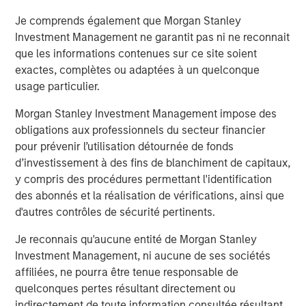
Decatur, AL, is the premier environmental services and
solutions company dedicated to helping facilities achieve
Je comprends également que Morgan Stanley
their environmental goals and navigate regulatory
Investment Management ne garantit pas ni ne reconnait
changes. With more than 2,200 employees located in
que les informations contenues sur ce site soient
60-plus offices across the U.S. and Canada, Alliance
exactes, complètes ou adaptées à un quelconque
specializes in Environmental Compliance, On-site Testing
usage particulier.
and Monitoring, and Laboratory Testing and Analysis.
Morgan Stanley Investment Management impose des
Driven by innovation, committed to service, and focused
obligations aux professionnels du secteur financier
on client success, Alliance delivers on the promise of
pour prévenir l’utilisation détournée de fonds
reliability, results, and responsiveness.
d’investissement à des fins de blanchiment de capitaux,
About Morgan Stanley Capital Partners
y compris des procédures permettant l'identification
des abonnés et la réalisation de vérifications, ainsi que
Morgan Stanley Capital Partners, part of Morgan Stanley
d'autres contrôles de sécurité pertinents.
Investment Management, is a leading middle-market
private equity platform that has invested capital for over
Je reconnais qu'aucune entité de Morgan Stanley
three decades. Morgan Stanley Capital Partners focuses
Investment Management, ni aucune de ses sociétés
on privately negotiated equity and equity-related
affiliées, ne pourra être tenue responsable de
investments primarily in North America and seeks to
quelconques pertes résultant directement ou
create value in portfolio companies primarily in a series
indirectement de toute information consultée résultant