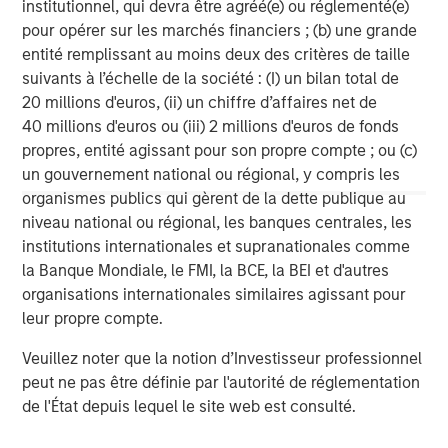
institutionnel, qui devra être agréé(e) ou réglementé(e)
corporations and individuals worldwide. For further
pour opérer sur les marchés financiers ; (b) une grande
information about Morgan Stanley Investment
entité remplissant au moins deux des critères de taille
Management, please visit
suivants à l’échelle de la société : (I) un bilan total de
https://www.morganstanley.com/im
20 millions d'euros, (ii) un chiffre d’affaires net de
About Morgan Stanley
40 millions d'euros ou (iii) 2 millions d'euros de fonds
propres, entité agissant pour son propre compte ; ou (c)
Morgan Stanley (NYSE: MS) is a leading global financial
un gouvernement national ou régional, y compris les
services firm providing a wide range of investment
organismes publics qui gèrent de la dette publique au
banking, securities, wealth management and investment
niveau national ou régional, les banques centrales, les
management services. With offices in 42 countries, the
institutions internationales et supranationales comme
Firm's employees serve clients worldwide including
la Banque Mondiale, le FMI, la BCE, la BEI et d'autres
corporations, governments, institutions and individuals.
organisations internationales similaires agissant pour
For more information about Morgan Stanley, please visit
leur propre compte.
https://www.morganstanley.com/
Veuillez noter que la notion d’Investisseur professionnel
Morgan Stanley Capital Partners
peut ne pas être définie par l'autorité de réglementation
de l'État depuis lequel le site web est consulté.
Morgan Stanley Capital Partners manages a middle-
market private equity platform with a strong focus on