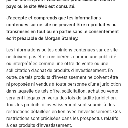
Chris LeMay, CEO of Alliance Technical Group,
pays où le site Web est consulté.
commented: “Our partnership with MSCP accelerated
J’accepte et comprends que les informations
Alliance’s growth and enabled us to build a more
contenues sur ce site ne peuvent être reproduites ou
diversified, integrated environmental services platform
transmises en tout ou en partie sans le consentement
while staying true to our culture and client-first approach.
écrit préalable de Morgan Stanley.
I’m incredibly proud of our team’s dedication and
execution over the past several years. As we look ahead,
Les informations ou les opinions contenues sur ce site
we’re excited to partner with Blackstone to continue
ne doivent pas être considérées comme une publicité
investing in our people, strengthening our processes, and
ou interprétées comme une offre de vente ou une
delivering industry-leading technology for our clients.”
sollicitation d'achat de produits d'investissement. En
outre, de tels produits d’investissement ne doivent être
Piper Sandler & Co. acted as financial advisor to Alliance,
ni proposés ni vendus à toute personne d’une juridiction
with co-advisory support from Robert W. Baird & Co,
dans laquelle de tels offre, sollicitation, achat ou vente
Houlihan Lokey, and Environmental Financial Consulting
seraient illégaux en vertu des lois de ladite juridiction.
Group (EFCG). Jones Day served as legal advisor to MSCP.
Tous les produits d’investissement sont soumis à des
About Alliance Technical Group
restrictions détaillées en lien avec l'investissement. Ces
restrictions sont précisées dans les prospectus relatifs
Alliance Technical Group, LLC (Alliance)
, headquartered in
à ces produits d'investissement.