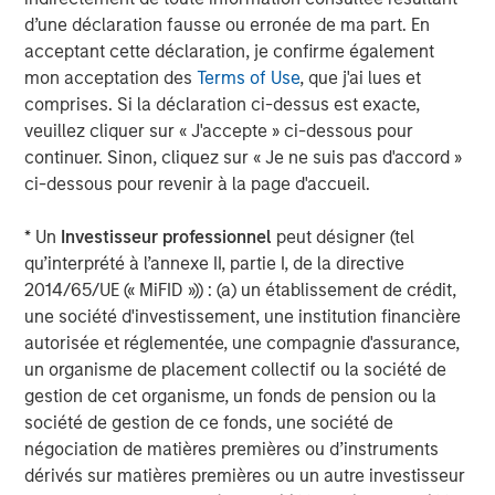
of subsectors in the business services, consumer,
d’une déclaration fausse ou erronée de ma part. En
healthcare, education and industrials markets with an
acceptant cette déclaration, je confirme également
emphasis on driving significant organic and acquisition
mon acceptation des
Terms of Use
, que j'ai lues et
growth through an operationally focused approach. For
comprises. Si la déclaration ci-dessus est exacte,
further information about Morgan Stanley Capital
veuillez cliquer sur « J'accepte » ci-dessous pour
Partners, please visit
continuer. Sinon, cliquez sur « Je ne suis pas d'accord »
www.morganstanley.com/im/capitalpartners
.
ci-dessous pour revenir à la page d'accueil.
About Morgan Stanley Investment Management
* Un
Investisseur professionnel
peut désigner (tel
qu’interprété à l’annexe II, partie I, de la directive
Morgan Stanley Investment Management, together with
2014/65/UE (« MiFID »)) : (a) un établissement de crédit,
its investment advisory affiliates, has more than 1,400
une société d'investissement, une institution financière
investment professionals around the world and $1.8
autorisée et réglementée, une compagnie d'assurance,
trillion in assets under management or supervision as of
un organisme de placement collectif ou la société de
September 30, 2025. Morgan Stanley Investment
gestion de cet organisme, un fonds de pension ou la
Management strives to provide outstanding long-term
société de gestion de ce fonds, une société de
investment performance, service, and a comprehensive
négociation de matières premières ou d’instruments
suite of investment management solutions to a diverse
dérivés sur matières premières ou un autre investisseur
client base, which includes governments, institutions,