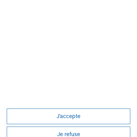
value creation. The team has invested capital in a broad
spectrum of industries for over two decades.
MSIM Spokesperson
Eric Kanter
Managing Director
J'accepte
Je refuse