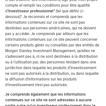
complementary adjacent service lines, investment in
compte et remplir les conditions pour être qualifié
technology capabilities, and the buildout of an integrated
d’
Investisseur professionnel
* (tel que défini ci-
national operating platform. These initiatives broadened
dessous)*. Je reconnais et comprends que les
Alliance’s capabilities, enhanced its technical depth, and
informations contenues sur ce site ne sont pas
positioned the company as a differentiated partner to
destinées aux personnes américaines, qui ne doivent
customers navigating increasingly complex
pas y accéder. Je comprends par ailleurs que les
environmental standards.
informations contenues sur ce site peuvent concerner
Eric Kanter, Head of Industrial Services for MSCP, said:
certains produits gérés ou conseillés par des entités de
“We’re proud to have partnered with Chris LeMay and the
Morgan Stanley Investment Management, qu’elles ne
entire Alliance team to accelerate the company’s growth
s'adressent pas à, ni ne sont destinées à la distribution
and advance its mission to deliver comprehensive
ou à l'utilisation par, des personnes résidant dans une
environmental solutions. Over the course of our
juridiction dans laquelle les produits d’investissement
partnership, the team built a truly differentiated and
ne sont pas autorisés à la distribution, ou dans laquelle
unique business within Environmental Testing, Inspection,
la diffusion d'informations sur les produits
Certification, and Compliance (TICC), which we believe is
d’investissement n'est pas autorisée.
well positioned for continued success. We are extremely
Je comprends également que les informations
grateful for their hard work and dedication and look
contenues sur ce site ne sont adressées à aucune
forward to seeing the company’s next chapter unfold.”
partie autre qu’un investisseur professionnel dans le