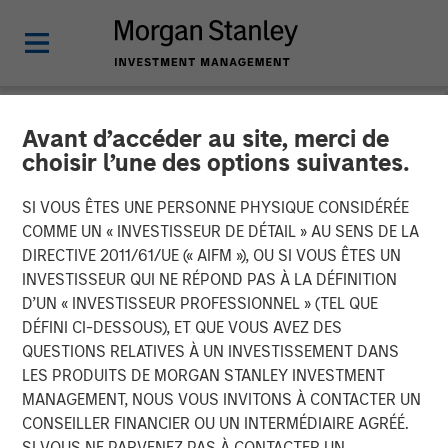
Avant d’accéder au site, merci de
NEWSROOM
choisir l’une des options suivantes.
Morgan Stanley Capital
SI VOUS ÊTES UNE PERSONNE PHYSIQUE CONSIDÉRÉE
Partners Completes the
COMME UN « INVESTISSEUR DE DÉTAIL » AU SENS DE LA
DIRECTIVE 2011/61/UE (« AIFM »), OU SI VOUS ÊTES UN
Sale of Alliance Technical
INVESTISSEUR QUI NE RÉPOND PAS À LA DÉFINITION
D’UN « INVESTISSEUR PROFESSIONNEL » (TEL QUE
Group
DÉFINI CI-DESSOUS), ET QUE VOUS AVEZ DES
QUESTIONS RELATIVES À UN INVESTISSEMENT DANS
LES PRODUITS DE MORGAN STANLEY INVESTMENT
06 JANVIER 2026
MANAGEMENT, NOUS VOUS INVITONS À CONTACTER UN
CONSEILLER FINANCIER OU UN INTERMÉDIAIRE AGRÉÉ.
SI VOUS NE PARVENEZ PAS À CONTACTER UN