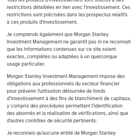
market position is very promising. We are excited to
restrictions détaillées en lien avec l'investissement. Ces
partner with Samanage and support their continued
restrictions sont précisées dans les prospectus relatifs
success.”
à ces produits d'investissement.
About Morgan Stanley Expansion Capital
Je comprends également que Morgan Stanley
Investment Management ne garantit pas ni ne reconnait
Morgan Stanley Expansion Capital is the growth-focused
que les informations contenues sur ce site soient
private investment platform within Morgan Stanley
exactes, complètes ou adaptées à un quelconque
Investment Management. Morgan Stanley Expansion
usage particulier.
Capital targets growth equity and credit investments
within technology, healthcare, consumer, digital media
Morgan Stanley Investment Management impose des
and other high growth sectors. For over three decades,
obligations aux professionnels du secteur financier
Morgan Stanley Expansion Capital has successfully
pour prévenir l’utilisation détournée de fonds
pursued growth investment opportunities and has
d’investissement à des fins de blanchiment de capitaux,
completed investments in over 190 companies
y compris des procédures permettant l'identification
leveraging the global brand and network of Morgan
des abonnés et la réalisation de vérifications, ainsi que
Stanley. For further information about Morgan Stanley
d'autres contrôles de sécurité pertinents.
Expansion Capital, please
Je reconnais qu'aucune entité de Morgan Stanley
visit
www.morganstanley.com/im/expansioncapital
.