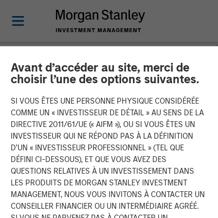
Avant d’accéder au site, merci de
NEWSROOM
choisir l’une des options suivantes.
Samanage Raises $30M
SI VOUS ÊTES UNE PERSONNE PHYSIQUE CONSIDÉRÉE
Series D Funding Round Led
COMME UN « INVESTISSEUR DE DÉTAIL » AU SENS DE LA
DIRECTIVE 2011/61/UE (« AIFM »), OU SI VOUS ÊTES UN
by Morgan Stanley
INVESTISSEUR QUI NE RÉPOND PAS À LA DÉFINITION
D’UN « INVESTISSEUR PROFESSIONNEL » (TEL QUE
Expansion Capital
DÉFINI CI-DESSOUS), ET QUE VOUS AVEZ DES
QUESTIONS RELATIVES À UN INVESTISSEMENT DANS
LES PRODUITS DE MORGAN STANLEY INVESTMENT
Provider of employee service management solutions
MANAGEMENT, NOUS VOUS INVITONS À CONTACTER UN
aims to accelerate growth and increase market share
CONSEILLER FINANCIER OU UN INTERMÉDIAIRE AGRÉÉ.
with new investment
SI VOUS NE PARVENEZ PAS À CONTACTER UN