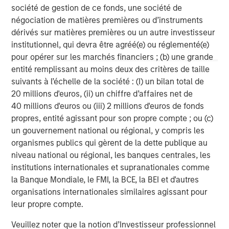
Morgan Stanley Expansion Capital specializes in equity
société de gestion de ce fonds, une société de
and credit investments in late-stage private companies
négociation de matières premières ou d’instruments
that operate in the technology, healthcare, consumer,
dérivés sur matières premières ou un autre investisseur
digital media and other high-growth sectors.
institutionnel, qui devra être agréé(e) ou réglementé(e)
pour opérer sur les marchés financiers ; (b) une grande
entité remplissant au moins deux des critères de taille
suivants à l’échelle de la société : (I) un bilan total de
MSIM Spokesperson
20 millions d'euros, (ii) un chiffre d’affaires net de
40 millions d'euros ou (iii) 2 millions d'euros de fonds
propres, entité agissant pour son propre compte ; ou (c)
un gouvernement national ou régional, y compris les
organismes publics qui gèrent de la dette publique au
David N. Miller
niveau national ou régional, les banques centrales, les
Managing Director
institutions internationales et supranationales comme
la Banque Mondiale, le FMI, la BCE, la BEI et d'autres
organisations internationales similaires agissant pour
Pete D. Chung
leur propre compte.
Managing Director
Veuillez noter que la notion d’Investisseur professionnel