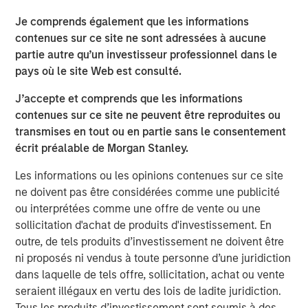
Morgan Stanley Expansion Capital to accelerate our
vision.”
Je comprends également que les informations
contenues sur ce site ne sont adressées à aucune
Samanage continues to build upon IT Service
partie autre qu’un investisseur professionnel dans le
Management (ITSM) best practices to create a platform
pays où le site Web est consulté.
that is as usable as it is cutting-edge by incorporating the
latest technologies, ranging from automation to artificial
J’accepte et comprends que les informations
intelligence and machine learning. Their solutions have
contenues sur ce site ne peuvent être reproduites ou
won countless industry awards and are recognized as the
transmises en tout ou en partie sans le consentement
most reviewed, and highest rated ITSM solution across a
écrit préalable de Morgan Stanley.
variety of customer review websites like Gartner Peer
Les informations ou les opinions contenues sur ce site
Insights and G2 Crowd.
ne doivent pas être considérées comme une publicité
“Samanage has a clear vision for improving the
ou interprétées comme une offre de vente ou une
employee service experience for their customers by
sollicitation d'achat de produits d'investissement. En
leveraging the principles of ITSM in every department to
outre, de tels produits d’investissement ne doivent être
create smart and meaningful service experiences across
ni proposés ni vendus à toute personne d’une juridiction
the organization,” said Pete Chung, Head of Morgan
dans laquelle de tels offre, sollicitation, achat ou vente
Stanley Expansion Capital. “Employee service is a large
seraient illégaux en vertu des lois de ladite juridiction.
and growing industry and Samanage’s leadership and
Tous les produits d’investissement sont soumis à des