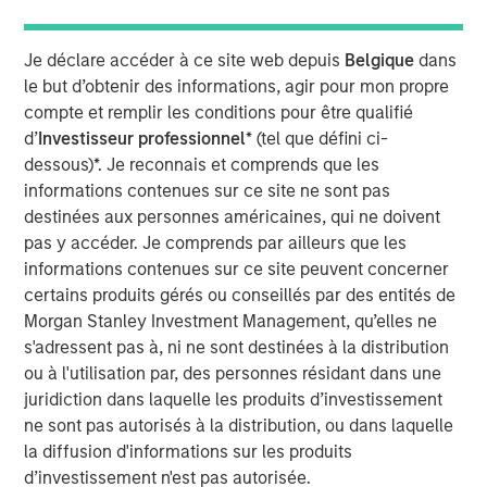
the need for a modern IT and employee service
management platform that people love to use. Today,
Samanage serves over 2 million users worldwide and
Je déclare accéder à ce site web depuis
Belgique
dans
helps them to rapidly and consistently deliver a superior
le but d’obtenir des informations, agir pour mon propre
service experience across departments, including IT, HR,
compte et remplir les conditions pour être qualifié
finance, facilities, marketing, and any other team. These
d’
Investisseur professionnel
* (tel que défini ci-
solutions have the ability to transform how employees
dessous)*. Je reconnais et comprends que les
get their work done, while ultimately improving how
informations contenues sur ce site ne sont pas
external customers are served.
destinées aux personnes américaines, qui ne doivent
pas y accéder. Je comprends par ailleurs que les
“By providing the most innovative employee service
informations contenues sur ce site peuvent concerner
management solution in the market, we are able to focus
certains produits gérés ou conseillés par des entités de
on redefining the service experiences of our customer’s
Morgan Stanley Investment Management, qu’elles ne
employees. Samanage gives organizations the ability to
s'adressent pas à, ni ne sont destinées à la distribution
dramatically improve employee engagement and
ou à l'utilisation par, des personnes résidant dans une
productivity,” said Doron Gordon, Founder and CEO.
juridiction dans laquelle les produits d’investissement
“Service Success translates to employee success, and
ne sont pas autorisés à la distribution, ou dans laquelle
ultimately, business success — and that’s what
la diffusion d'informations sur les produits
Samanage is all about. We are excited to partner with
d’investissement n'est pas autorisée.