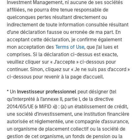
Investment Management, ni aucune de ses sociétés
About Samanage
affiliées, ne pourra être tenue responsable de
Samanage, the service success company, is the most
quelconques pertes résultant directement ou
reviewed and highest rated IT service desk solution. We
indirectement de toute information consultée résultant
are redefining employee service experiences by
d’une déclaration fausse ou erronée de ma part. En
empowering organizations to maximize the potential from
acceptant cette déclaration, je confirme également
their most important asset – their people. Samanage’s
mon acceptation des
Terms of Use
, que j'ai lues et
cloud-based employee service management platform is
comprises. Si la déclaration ci-dessus est exacte,
smart, easy to use, and inspires companies ranging from
veuillez cliquer sur « J'accepte » ci-dessous pour
startups to global market leaders to simplify complex
continuer. Sinon, cliquez sur « Je ne suis pas d'accord »
tasks and automate services across their entire
ci-dessous pour revenir à la page d'accueil.
organization. With more than 2,000 customers around
the world in a variety of vertical markets, our software
* Un
Investisseur professionnel
peut désigner (tel
can be tailored to meet specific service needs. To learn
qu’interprété à l’annexe II, partie I, de la directive
more about Samanage, please visit
www.samanage.com
2014/65/UE (« MiFID »)) : (a) un établissement de crédit,
or call 1-888-250-8971.
une société d'investissement, une institution financière
autorisée et réglementée, une compagnie d'assurance,
Morgan Stanley Expansion Capital
un organisme de placement collectif ou la société de
gestion de cet organisme, un fonds de pension ou la