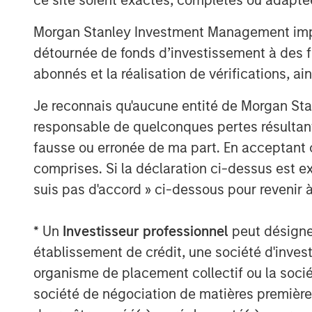
by vets and offering solutions within
Management, Dental Health, Eye and 
Morgan Stanley Investment Management impose
détournée de fonds d’investissement à des f
®
2016: Espree
, an industry-leading 
abonnés et la réalisation de vérifications, ai
grooming products used by over 10,
®
Star Horse
Products, a line of flea 
Je reconnais qu'aucune entité de Morgan Sta
responsable de quelconques pertes résultant
2018: VetScience™ and its Fruitables
fausse ou erronée de ma part. En acceptant
and food supplements focused on ad
comprises. Si la déclaration ci-dessus est ex
on a foundation of superfoods like 
suis pas d'accord » ci-dessous pour revenir à
®
Products™, makers of Cetyl-M
brand
to joint and hip function.
* Un
Investisseur professionnel
peut désigner 
Manna Pro is owned by investment vehi
établissement de crédit, une société d'inves
Capital Partners, the middle-market focu
organisme de placement collectif ou la socié
Stanley Investment Management, which ac
société de négociation de matières premières