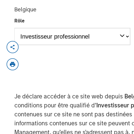
04 JUIN 2019
Belgique
Rôle
ST. LOUIS, MO — June 4, 2019 — 8:00 A
®
Manna Pro
Products, a St. Louis-based 
and nutrition, has agreed to acquire Da
that provides solutions to pet owner need
pickup and cleanup.
“Hero Pet Brands has a leading product p
Je déclare accéder à ce site web depuis
Bel
our current offering and enables us to gr
conditions pour être qualifié d’
Investisseur 
pet care and wellness category,” said J
contenues sur ce site ne sont pas destinées
companies share a relentless focus on enr
informations contenues sur ce site peuvent 
families and we welcome their deep pet c
Management, qu’elles ne s'adressent pas à, ni