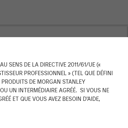
 Pet Brands to
 SENS DE LA DIRECTIVE 2011/61/UE («
ESTISSEUR PROFESSIONNEL » (TEL QUE DÉFINI
mpanion Pet
ES PRODUITS DE MORGAN STANLEY
U UN INTERMÉDIAIRE AGRÉÉ. SI VOUS NE
ÉÉ ET QUE VOUS AVEZ BESOIN D’AIDE,
excellence