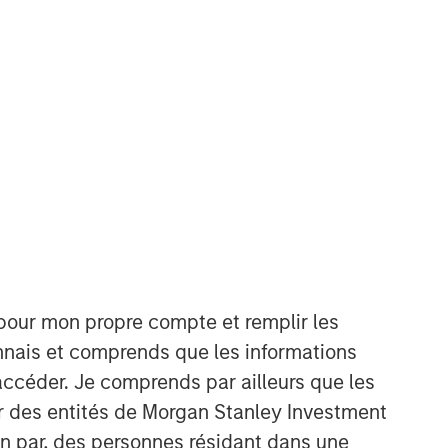
Morgan Stanley Capital
Partners
Morgan Stanley Capital Partners
manages a middle-market private
equity platform with a strong focus on
value creation. The team has invested
 pour mon propre compte et remplir les
capital in a broad spectrum of
connais et comprends que les informations
industries for over two decades.
accéder. Je comprends par ailleurs que les
ar des entités de Morgan Stanley Investment
ion par, des personnes résidant dans une