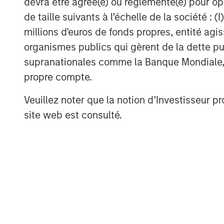
devra être agréé(e) ou réglementé(e) pour op
About Manna Pro
de taille suivants à l’échelle de la société : (I
Manna Pro is a recognized leader in the c
millions d'euros de fonds propres, entité ag
going back to 1842 and long-established
organismes publics qui gèrent de la dette pub
backyard chicken and small animal categ
supranationales comme la Banque Mondiale, le 
visit
www.mannapro.com
.
propre compte.
For more information on Hero Pet Brands 
Veuillez noter que la notion d’Investisseur pr
site web est consulté.
MSIM Spokesperson
Aaron Sack
Managing Director