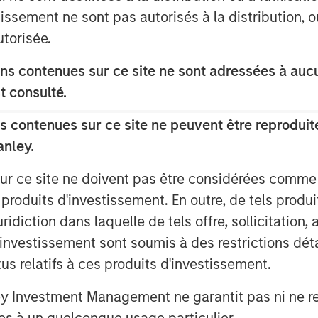
”
tissement ne sont pas autorisés à la distribution, o
ty, innovative and trusted brands with
utorisée.
customer relationships in pet
®
®
s contenues sur ce site ne sont adressées à aucun
include Vet’s Best
and Natural Care
®
®
!
and Simple Solution
t consulté.
®
ge
Chews and hold leading market
 contenues sur ce site ne peuvent être reproduite
nels.
anley.
o with new customer segments and
sur ce site ne doivent pas être considérées comm
arch and development function and a
 produits d'investissement. En outre, de tels produ
diction dans laquelle de tels offre, sollicitation,
ions by Manna Pro designed to expand its
d’investissement sont soumis à des restrictions dét
 grooming, oral care and flea & tick
tus relatifs à ces produits d'investissement.
Investment Management ne garantit pas ni ne rec
lth and wellness supplements developed
es à un quelconque usage particulier.