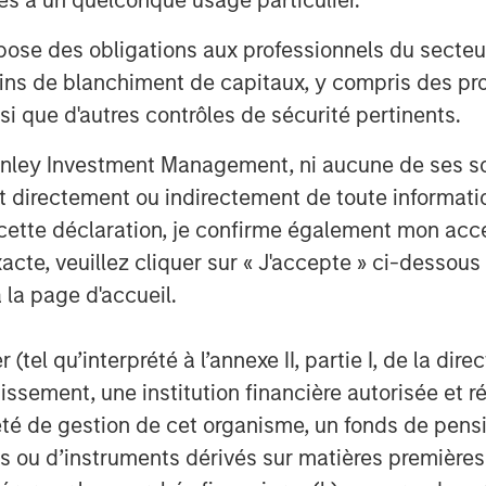
 Hip and Joint, Skin and Coat, Pain
Ear, First Aid and Calming
 des obligations aux professionnels du secteur fi
ins de blanchiment de capitaux, y compris des pro
line of organic aloe-based pet
nsi que d'autres contrôles de sécurité pertinents.
000 groomers nationwide, as well as
and tick solutions
nley Investment Management, ni aucune de ses soci
 directement ou indirectement de toute informatio
®
®
brand of CalorieSmart
dog treats
 cette déclaration, je confirme également mon ac
dressing pet obesity and formulated
acte, veuillez cliquer sur « J'accepte » ci-dessous 
pumpkin & sweet potato. Also, Response
 la page d'accueil.
 which offers an alternative solution
(tel qu’interprété à l’annexe II, partie I, de la dire
cles managed by Morgan Stanley
tissement, une institution financière autorisée e
sed private equity business of Morgan
té de gestion de cet organisme, un fonds de pensi
quired it in December 2017.
 ou d’instruments dérivés sur matières premières o