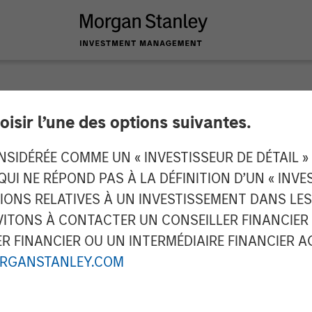
oisir l’une des options suivantes.
ucts Acquires Hero
IDÉRÉE COMME UN « INVESTISSEUR DE DÉTAIL » AU
 QUI NE RÉPOND PAS À LA DÉFINITION D’UN « INV
gory Presence in Co
TIONS RELATIVES À UN INVESTISSEMENT DANS L
TONS À CONTACTER UN CONSEILLER FINANCIER O
ness
 FINANCIER OU UN INTERMÉDIAIRE FINANCIER AGR
RGANSTANLEY.COM
leading brands, new sales channels and innovation 