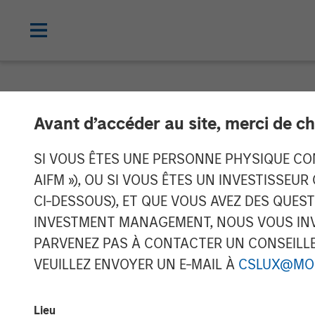
NEWSROOM
Avant d’accéder au site, merci de ch
Manna Pro Prod
SI VOUS ÊTES UNE PERSONNE PHYSIQUE CONS
AIFM »), OU SI VOUS ÊTES UN INVESTISSEUR
Increase Cate
CI-DESSOUS), ET QUE VOUS AVEZ DES QUES
INVESTMENT MANAGEMENT, NOUS VOUS INVI
Care and Well
PARVENEZ PAS À CONTACTER UN CONSEILLER
VEUILLEZ ENVOYER UN E-MAIL À
CSLUX@MO
Enhanced portfolio provides category 
Lieu