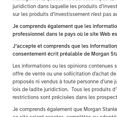
excellence and talented employee base.
juridiction dans laquelle les produits d’inves
Hero Pet Brands is a family of high-quali
sur les produits d’investissement n'est pas a
global, omni-channel presence and deep 
Je comprends également que les information
specialty and FDM channels. The brands 
®
(Health & Wellness); Bags on Board
, Out
professionnel dans le pays où le site Web es
(Waste/Pickup/Diapers) and Buffalo Ran
J’accepte et comprends que les informations
share positions in its segments and chan
consentement écrit préalable de Morgan St
The acquisition also provides Manna Pr
Les informations ou les opinions contenues 
retailer relationships, an enhanced rese
stronger international footprint.
offre de vente ou une sollicitation d'achat de
proposés ni vendus à toute personne d’une juri
This is the latest in a series of acquisit
lois de ladite juridiction. Tous les produits 
portfolio into canine and feline wellness,
restrictions sont précisées dans les prospec
solutions:
Je comprends également que Morgan Stanley 
®
2015: Nutri-Vet
, a line of pet hea
ce site soient exactes, complètes ou adapté