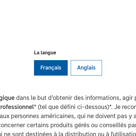
M EDT
La langue
manufacturer and marketer of pet care
llas-based Hero Pet Brands, a company
Français
Anglais
s including nutrition, grooming, waste
ortfolio that perfectly complements
gique
dans le but d’obtenir des informations, agir
ow in scale in the thriving companion
professionnel
* (tel que défini ci-dessous)*. Je re
ohn Howe, CEO, Manna Pro. “Our
 aux personnes américaines, qui ne doivent pas y 
iching the lives of pets and their
concerner certains produits gérés ou conseillés p
are expertise, brand building
 ne sont destinées à la distribution ou à l'utilisat