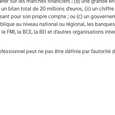
érer sur les marchés financiers ; (b) une grande e
) un bilan total de 20 millions d'euros, (ii) un chiffre
are and nurturing of pets, with roots
issant pour son propre compte ; ou (c) un gouvernem
 brands in companion pet, equine,
lique au niveau national ou régional, les banques c
ories. For more information
FMI, la BCE, la BEI et d'autres organisations inter
visit
www.heropetbrands.com
.
ofessionnel peut ne pas être définie par l'autorité 
David N. Miller
Managing Director