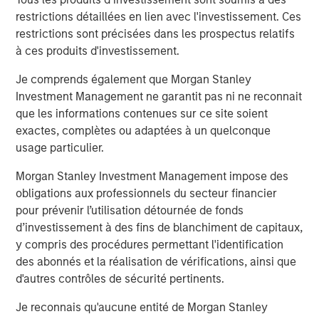
Financial Supervisory Authority (Bundesanstalt für
restrictions détaillées en lien avec l'investissement. Ces
Finanzdienstleistungsgsaufsicht). Investors and holders
restrictions sont précisées dans les prospectus relatifs
of securities of the Company are strongly recommended
à ces produits d'investissement.
to read the offer document and all announcements in
connection with the Offer as they contain or will contain
Je comprends également que Morgan Stanley
important information.
Investment Management ne garantit pas ni ne reconnait
que les informations contenues sur ce site soient
The Offer will be made exclusively under the laws of the
exactes, complètes ou adaptées à un quelconque
Federal Republic of Germany, especially under the WpÜG
usage particulier.
and certain provisions of the securities laws of the United
States of America applicable to cross-border tender
Morgan Stanley Investment Management impose des
offers. The Offer will not be executed according to the
obligations aux professionnels du secteur financier
provisions of jurisdictions other than those of the Federal
pour prévenir l’utilisation détournée de fonds
Republic of Germany or the United States of America (to
d’investissement à des fins de blanchiment de capitaux,
the extent applicable). Thus, no other announcements,
y compris des procédures permettant l'identification
registrations, admissions or approvals of the Offer
des abonnés et la réalisation de vérifications, ainsi que
outside of the Federal Republic of Germany have been
d'autres contrôles de sécurité pertinents.
filed, arranged for or granted. Investors in, and holders of,
securities in the Company cannot rely on having recourse
Je reconnais qu'aucune entité de Morgan Stanley