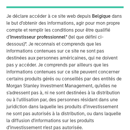
OF THE RELEVANT LAWS OF SUCH JURISDICTION.
As of today, the offer document for the voluntary public
Je déclare accéder à ce site web depuis
Belgique
dans
takeover offer (cash offer) of Kublai GmbH, Frankfurt am
le but d’obtenir des informations, agir pour mon propre
Main, Germany, an affiliate of funds managed and
compte et remplir les conditions pour être qualifié
advised by Morgan Stanley Infrastructure Inc., to the
d’
Investisseur professionnel
* (tel que défini ci-
shareholders of Tele Columbus AG, Berlin, Germany, for
dessous)*. Je reconnais et comprends que les
the acquisition of their registered no-par-value shares in
informations contenues sur ce site ne sont pas
Tele Columbus AG (ISIN DE000TCAG172) as well as its
destinées aux personnes américaines, qui ne doivent
non-binding English convenience translation are available
pas y accéder. Je comprends par ailleurs que les
for distribution free of charge at BNP Paribas Securities
informations contenues sur ce site peuvent concerner
Services S.C.A., Frankfurt Branch, Europa-Allee 12, 60327
certains produits gérés ou conseillés par des entités de
Frankfurt am Main, Germany (requests to be made by
Morgan Stanley Investment Management, qu’elles ne
providing a complete address by fax to +49 69 1520 5277
s'adressent pas à, ni ne sont destinées à la distribution
or via e-mail to
ou à l'utilisation par, des personnes résidant dans une
frankfurt.gct.operations@bnpparibas.com).
juridiction dans laquelle les produits d’investissement
ne sont pas autorisés à la distribution, ou dans laquelle
Furthermore, the German version of the offer document
la diffusion d'informations sur les produits
and its non-binding English convenience translation are
d’investissement n'est pas autorisée.