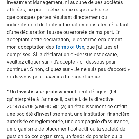
to provisions for the protection of investors in any
Investment Management, ni aucune de ses sociétés
jurisdiction other than the provisions of the Federal
affiliées, ne pourra être tenue responsable de
Republic of Germany.
quelconques pertes résultant directement ou
indirectement de toute information consultée résultant
Subject to the exceptions described in the offer
d’une déclaration fausse ou erronée de ma part. En
document as well as any exemptions that maybe granted
acceptant cette déclaration, je confirme également
by the relevant regulators, a public tender offer will not
mon acceptation des
Terms of Use
, que j'ai lues et
be made, neither directlynor indirectly, in jurisdictions
comprises. Si la déclaration ci-dessus est exacte,
where to do so would constitute a violation of the laws of
veuillez cliquer sur « J'accepte » ci-dessous pour
such jurisdiction.
continuer. Sinon, cliquez sur « Je ne suis pas d'accord »
ci-dessous pour revenir à la page d'accueil.
Kublai GmbH, Frankfurt am Main (subsequently the
“Bidder”) reserves the right, to the extent legally
* Un
Investisseur professionnel
peut désigner (tel
permitted, to directly or indirectly acquire further shares
qu’interprété à l’annexe II, partie I, de la directive
outside the Offer on or off the stock exchange. If such
2014/65/UE (« MiFID »)) : (a) un établissement de crédit,
further acquisitions take place, information about such
une société d'investissement, une institution financière
acquisitions, stating the number of shares acquired or to
autorisée et réglementée, une compagnie d'assurance,
be acquired and the consideration paid or agreed on, will
un organisme de placement collectif ou la société de
be published without undue delay, if and to the extent
gestion de cet organisme, un fonds de pension ou la
required by the laws of the Federal Republic of Germany