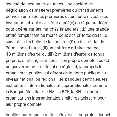
société de gestion de ce fonds, une société de
or any other relevant jurisdiction.
négociation de matières premières ou d’instruments
To the extent any announcements in this document
dérivés sur matières premières ou un autre investisseur
contain forward-looking statements, such statements do
institutionnel, qui devra être agréé(e) ou réglementé(e)
not represent facts and are characterized by the words
pour opérer sur les marchés financiers ; (b) une grande
“will”, “expect”, “believe”, “estimate”, “intend”, “aim”,
entité remplissant au moins deux des critères de taille
“assume” or similar expressions. Such statements
suivants à l’échelle de la société : (I) un bilan total de
express the intentions, opinions or current expectations
20 millions d'euros, (ii) un chiffre d’affaires net de
and assumptions of the Bidder and the persons acting
40 millions d'euros ou (iii) 2 millions d'euros de fonds
together with the Bidder. Such forward-looking
propres, entité agissant pour son propre compte ; ou (c)
statements are based on current plans, estimates and
un gouvernement national ou régional, y compris les
forecasts, which the Bidder and the persons acting
organismes publics qui gèrent de la dette publique au
together with the Bidder have made to the best of their
niveau national ou régional, les banques centrales, les
knowledge, but which they do not claim to be correct in
institutions internationales et supranationales comme
the future. Forward-looking statements are subject to
la Banque Mondiale, le FMI, la BCE, la BEI et d'autres
risks and uncertainties that are difficult to predict and
organisations internationales similaires agissant pour
usually cannot be influenced by the Bidder or the
leur propre compte.
persons acting together with the Bidder. These
Veuillez noter que la notion d’Investisseur professionnel
expectations and forward-looking statements can turn