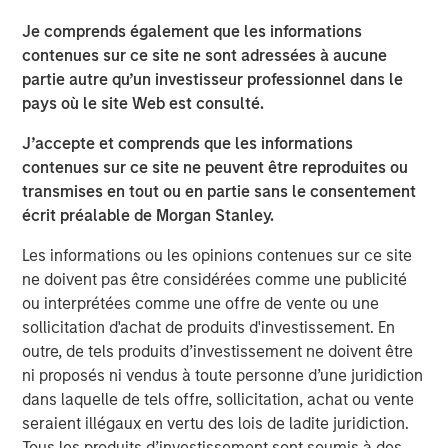
also available on the internet at
http://www.faser-
angebot.de
.
Je comprends également que les informations
contenues sur ce site ne sont adressées à aucune
Frankfurt am Main, February 1, 2021
partie autre qu’un investisseur professionnel dans le
pays où le site Web est consulté.
Kublai GmbH
J’accepte et comprends que les informations
Important note:
contenues sur ce site ne peuvent être reproduites ou
This announcement is for information purposes only and
transmises en tout ou en partie sans le consentement
neither constitutes an invitation to sell, nor an offer to
écrit préalable de Morgan Stanley.
purchase, securities of Tele Columbus AG, Berlin
Les informations ou les opinions contenues sur ce site
(subsequently the “Company”) but constitutes a legally
ne doivent pas être considérées comme une publicité
required announcement according to the German
ou interprétées comme une offre de vente ou une
Securities Acquisition and Takeover Act
sollicitation d'achat de produits d'investissement. En
(Wertpapiererwerbs- und Übernahmegesetz – “WpÜG”) in
outre, de tels produits d’investissement ne doivent être
the context of a voluntary public takeover offer (the
ni proposés ni vendus à toute personne d’une juridiction
“Offer”). The final terms and further provisions regarding
dans laquelle de tels offre, sollicitation, achat ou vente
the Offer are disclosed in the offer document that has
seraient illégaux en vertu des lois de ladite juridiction.
been approved for publication by the German Federal
Tous les produits d’investissement sont soumis à des