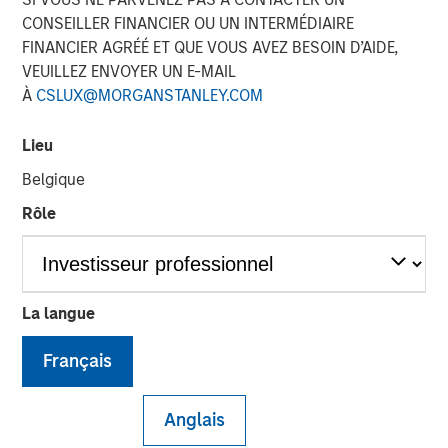
Übernahmegesetz – WpÜG)
CONSEILLER FINANCIER OU UN INTERMÉDIAIRE
FINANCIER AGRÉÉ ET QUE VOUS AVEZ BESOIN D’AIDE,
VEUILLEZ ENVOYER UN E-MAIL
01 FÉVRIER 2021
À
CSLUX@MORGANSTANLEY.COM
Lieu
Belgique
Rôle
Kublai GmbH Frankfurt am Main Germany
Press Release to the Announcement pursuant to Section
14 para. 3 sentence 1 no. 2 of the German Securities
Acquisition and Takeover Act (Wertpapiererwerbs- und
La langue
Übernahmegesetz – WpÜG)
Français
NOT FOR RELEASE, PUBLICATION OR DISTRIBUTION (IN
WHOLE OR IN PART) IN, INTO OR FROM ANY
JURISDICTION WHERE SUCH RELEASE, PUBLICATION
Anglais
OR DISTRIBUTION WOULD CONSTITUTE A VIOLATION