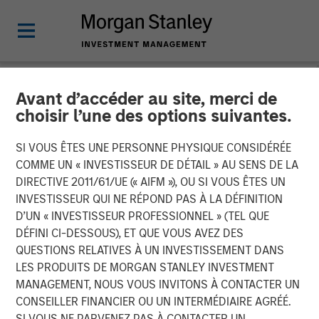
Avant d’accéder au site, merci de
NEWSROOM
choisir l’une des options suivantes.
Press Release to the
SI VOUS ÊTES UNE PERSONNE PHYSIQUE CONSIDÉRÉE
Announcement pursuant to
COMME UN « INVESTISSEUR DE DÉTAIL » AU SENS DE LA
DIRECTIVE 2011/61/UE (« AIFM »), OU SI VOUS ÊTES UN
Section 14 para. 3 sentence
INVESTISSEUR QUI NE RÉPOND PAS À LA DÉFINITION
D’UN « INVESTISSEUR PROFESSIONNEL » (TEL QUE
1 no. 2 of the German
DÉFINI CI-DESSOUS), ET QUE VOUS AVEZ DES
Securities Acquisition and
QUESTIONS RELATIVES À UN INVESTISSEMENT DANS
LES PRODUITS DE MORGAN STANLEY INVESTMENT
Takeover Act
MANAGEMENT, NOUS VOUS INVITONS À CONTACTER UN
(Wertpapiererwerbs- und
CONSEILLER FINANCIER OU UN INTERMÉDIAIRE AGRÉÉ.
SI VOUS NE PARVENEZ PAS À CONTACTER UN