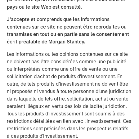
The scale that this acquisition will bring to Fusion further
pays où le site Web est consulté.
accelerates the company's single-source cloud strategy.
By delivering its fully integrated cloud solutions over a
J’accepte et comprends que les informations
single platform, Fusion is able to solve the increasingly
contenues sur ce site ne peuvent être reproduites ou
complex challenges of migrating to the cloud. Fusion
transmises en tout ou en partie sans le consentement
offers customers a more efficient integration of cloud
écrit préalable de Morgan Stanley.
services and provides greater control over the end-to-end
Les informations ou les opinions contenues sur ce site
user experience, thereby avoiding the "finger pointing"
ne doivent pas être considérées comme une publicité
often encountered when using multiple service providers.
ou interprétées comme une offre de vente ou une
"This acquisition is a major milestone in Fusion's targeted
sollicitation d'achat de produits d'investissement. En
and disruptive strategy of becoming the leading single-
outre, de tels produits d’investissement ne doivent être
source cloud services provider to business and enterprise
ni proposés ni vendus à toute personne d’une juridiction
customers," said Matthew Rosen, Fusion's Chief Executive
dans laquelle de tels offre, sollicitation, achat ou vente
Officer. "Customers increasingly demand an end-to-end
seraient illégaux en vertu des lois de ladite juridiction.
experience that is reliable as well as efficient and
Tous les produits d’investissement sont soumis à des
innovative. Fusion is well positioned to provide these
restrictions détaillées en lien avec l'investissement. Ces
services having been first-to-market to pursue this
restrictions sont précisées dans les prospectus relatifs
strategy, and can now do so with increased scale and
à ces produits d'investissement.