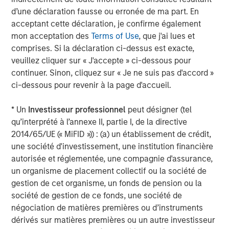
challenges that so many businesses face when migrating
d’une déclaration fausse ou erronée de ma part. En
to the cloud. Time and again, Fusion has demonstrated its
acceptant cette déclaration, je confirme également
ability to deliver innovative and integrated customer
mon acceptation des
Terms of Use
, que j'ai lues et
solutions, firmly establishing the company as the ideal
comprises. Si la déclaration ci-dessus est exacte,
partner for Birch. We are confident that the combination
veuillez cliquer sur « J'accepte » ci-dessous pour
of our two companies will create significant value for our
continuer. Sinon, cliquez sur « Je ne suis pas d'accord »
customers and all stakeholders."
ci-dessous pour revenir à la page d'accueil.
Mr. Oddo continued, "Our common vision for the future,
commitment to service excellence and culture of
* Un
Investisseur professionnel
peut désigner (tel
innovation provide a great foundation for the integration
qu’interprété à l’annexe II, partie I, de la directive
of our teams and our ability to attract customers with
2014/65/UE (« MiFID »)) : (a) un établissement de crédit,
compelling cloud-based solutions. We are excited to
une société d'investissement, une institution financière
participate in Fusion's ongoing success as shareholders
autorisée et réglementée, une compagnie d'assurance,
in the combined company."
un organisme de placement collectif ou la société de
gestion de cet organisme, un fonds de pension ou la
société de gestion de ce fonds, une société de
négociation de matières premières ou d’instruments
About Fusion
dérivés sur matières premières ou un autre investisseur