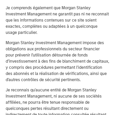
resources."
Je comprends également que Morgan Stanley
Mr. Rosen continued, "This combination will immediately
Investment Management ne garantit pas ni ne reconnait
move Fusion into the top tier of cloud services providers
que les informations contenues sur ce site soient
and establishes a robust platform from which to pursue
exactes, complètes ou adaptées à un quelconque
aggressive value enhancing initiatives through both
usage particulier.
organic growth and strategic acquisitions. By leveraging
Morgan Stanley Investment Management impose des
the significantly larger scale of Fusion following the
obligations aux professionnels du secteur financier
acquisition, the company will gain new efficiencies and
pour prévenir l’utilisation détournée de fonds
greater cash flows, which we believe will drive
d’investissement à des fins de blanchiment de capitaux,
shareholder value. We also expect that the new Fusion
y compris des procédures permettant l'identification
will gain broader awareness among investors and
des abonnés et la réalisation de vérifications, ainsi que
analysts, along with expanded access to the capital
d'autres contrôles de sécurité pertinents.
markets, which will further support our compelling
growth strategy."
Je reconnais qu'aucune entité de Morgan Stanley
Investment Management, ni aucune de ses sociétés
Vincent Oddo, Chief Executive Officer of Birch Equity
affiliées, ne pourra être tenue responsable de
Partners, said, "Matthew Rosen and his team have a
quelconques pertes résultant directement ou
unique and compelling strategy for addressing the
indirectement de toute information consultée résultant