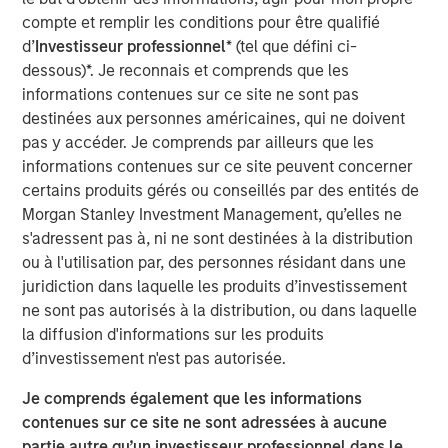
customary approvals and closing conditions.
compte et remplir les conditions pour être qualifié
The combination is expected to create one of the largest
d’
Investisseur professionnel
* (tel que défini ci-
cloud services providers in North America, with more
dessous)*. Je reconnais et comprends que les
than 150,000 business customers and a 100% Internet
informations contenues sur ce site ne sont pas
Protocol-based network, including 30 data centers,
destinées aux personnes américaines, qui ne doivent
31,000 fiber route-miles of network, and metro fiber
pas y accéder. Je comprends par ailleurs que les
assets in 11 major markets. The combined customer base
informations contenues sur ce site peuvent concerner
is expected to demonstrate strong fundamentals, with
certains produits gérés ou conseillés par des entités de
monthly recurring revenue comprising approximately
Morgan Stanley Investment Management, qu’elles ne
87% of total revenue. In addition, the combined company
s'adressent pas à, ni ne sont destinées à la distribution
will have significant opportunities for growth by cross-
ou à l'utilisation par, des personnes résidant dans une
selling and upselling to existing customers with a
juridiction dans laquelle les produits d’investissement
comprehensive suite of cloud and business services.
ne sont pas autorisés à la distribution, ou dans laquelle
la diffusion d'informations sur les produits
The acquisition will not include Birch's legacy consumer
d’investissement n'est pas autorisée.
and single-line business customers, which have lower
profitability and Average Revenue Per Customer (ARPU)
Je comprends également que les informations
as well as higher churn rates.
contenues sur ce site ne sont adressées à aucune
partie autre qu’un investisseur professionnel dans le