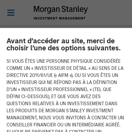
Avant d’accéder au site, merci de
NEWSROOM
choisir l’une des options suivantes.
Fusion Announces
SI VOUS ÊTES UNE PERSONNE PHYSIQUE CONSIDÉRÉE
Definitive Agreement to
COMME UN « INVESTISSEUR DE DÉTAIL » AU SENS DE LA
DIRECTIVE 2011/61/UE (« AIFM »), OU SI VOUS ÊTES UN
Acquire Birch
INVESTISSEUR QUI NE RÉPOND PAS À LA DÉFINITION
D’UN « INVESTISSEUR PROFESSIONNEL » (TEL QUE
Communications' Cloud and
DÉFINI CI-DESSOUS), ET QUE VOUS AVEZ DES
Business Services Business
QUESTIONS RELATIVES À UN INVESTISSEMENT DANS
LES PRODUITS DE MORGAN STANLEY INVESTMENT
MANAGEMENT, NOUS VOUS INVITONS À CONTACTER UN
Transaction expected to create one of the largest North
CONSEILLER FINANCIER OU UN INTERMÉDIAIRE AGRÉÉ.
American cloud services providers, with total pro forma
SI VOUS NE PARVENEZ PAS À CONTACTER UN