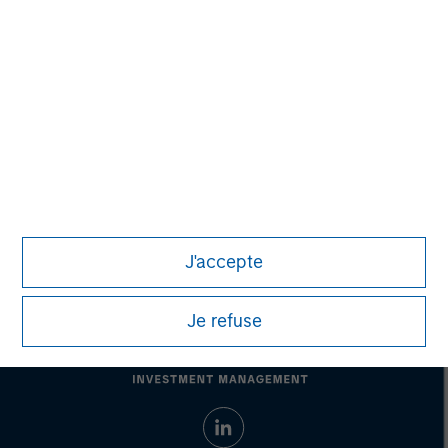
businesses as well as an exceptional customer
experience. Birch's industry-leading IP-network and
product portfolio are available across North America, and
include: cloud communications, cloud connectivity and
cloud computing. For more information, visit
www.birch.com/
.
J'accepte
Je refuse