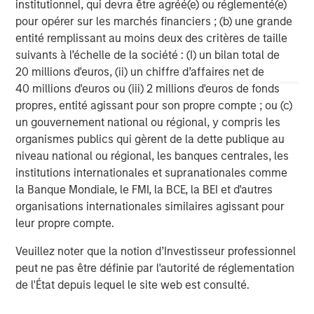
Fusion, a leading provider of integrated cloud solutions to
institutionnel, qui devra être agréé(e) ou réglementé(e)
small, medium and large businesses, is the industry's
pour opérer sur les marchés financiers ; (b) une grande
single source for the cloud. Fusion's advanced,
entité remplissant au moins deux des critères de taille
proprietary cloud service platform enables the integration
suivants à l’échelle de la société : (I) un bilan total de
of leading edge solutions in the cloud, including cloud
20 millions d'euros, (ii) un chiffre d’affaires net de
communications, contact center, cloud connectivity, and
40 millions d'euros ou (iii) 2 millions d'euros de fonds
cloud computing. Fusion's innovative, yet proven cloud
propres, entité agissant pour son propre compte ; ou (c)
solutions lower our customers' cost of ownership, and
un gouvernement national ou régional, y compris les
deliver new levels of security, flexibility, scalability, and
organismes publics qui gèrent de la dette publique au
speed of deployment. For more information, please visit
niveau national ou régional, les banques centrales, les
www.fusionconnect.com/
.
institutions internationales et supranationales comme
la Banque Mondiale, le FMI, la BCE, la BEI et d'autres
organisations internationales similaires agissant pour
leur propre compte.
About Birch
Veuillez noter que la notion d’Investisseur professionnel
Birch Communications is a leading North American Cloud
peut ne pas être définie par l'autorité de réglementation
and Business Solutions Provider. For more than 20 years,
de l'État depuis lequel le site web est consulté.
Birch has been recognized as a provider that delivers
cost-effective solutions for small and mid-sized