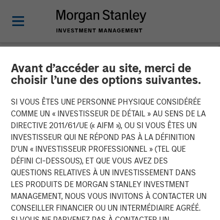
Avant d’accéder au site, merci de
NEWSROOM
choisir l’une des options suivantes.
Durango Midstream
SI VOUS ÊTES UNE PERSONNE PHYSIQUE CONSIDÉRÉE
Announces Credit Facility
COMME UN « INVESTISSEUR DE DÉTAIL » AU SENS DE LA
DIRECTIVE 2011/61/UE (« AIFM »), OU SI VOUS ÊTES UN
Refinancing to Underpin
INVESTISSEUR QUI NE RÉPOND PAS À LA DÉFINITION
D’UN « INVESTISSEUR PROFESSIONNEL » (TEL QUE
Construction of Kings
DÉFINI CI-DESSOUS), ET QUE VOUS AVEZ DES
Landing Gas Processing
QUESTIONS RELATIVES À UN INVESTISSEMENT DANS
LES PRODUITS DE MORGAN STANLEY INVESTMENT
Complex
MANAGEMENT, NOUS VOUS INVITONS À CONTACTER UN
CONSEILLER FINANCIER OU UN INTERMÉDIAIRE AGRÉÉ.
SI VOUS NE PARVENEZ PAS À CONTACTER UN