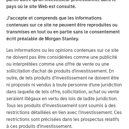
access to multiple markets for natural gas and natural
pays où le site Web est consulté.
gas liquids production, enhancing flow assurance for its
J’accepte et comprends que les informations
producers. Phase I of Kings Landing is scoped for timely
contenues sur ce site ne peuvent être reproduites ou
and capital-efficient expansion, and the Company’s long-
transmises en tout ou en partie sans le consentement
term development plan for the Project provides for Phase
écrit préalable de Morgan Stanley.
II of Kings Landing with the addition of a second plant
adding another 200 MMcf/d of incremental nameplate
Les informations ou les opinions contenues sur ce site
processing capacity for a total of up to 450 MMcf/d of
ne doivent pas être considérées comme une publicité
processing capacity at the Kings Landing Gas Processing
ou interprétées comme une offre de vente ou une
Complex in support of producers in Durango’s operating
sollicitation d'achat de produits d'investissement. En
region.
outre, de tels produits d’investissement ne doivent être
ni proposés ni vendus à toute personne d’une juridiction
In connection with the Project, a subsidiary of Durango
dans laquelle de tels offre, sollicitation, achat ou vente
has secured underwritten commitments to upsize the
seraient illégaux en vertu des lois de ladite juridiction.
Company’s senior debt availability and refinance
Tous les produits d’investissement sont soumis à des
Durango’s existing credit facility. The new credit facility
restrictions détaillées en lien avec l'investissement. Ces
will provide the company with substantial liquidity to
restrictions sont précisées dans les prospectus relatifs
continue executing on its organic growth opportunities in
à ces produits d'investissement.
the Permian Basin of southeast New Mexico.