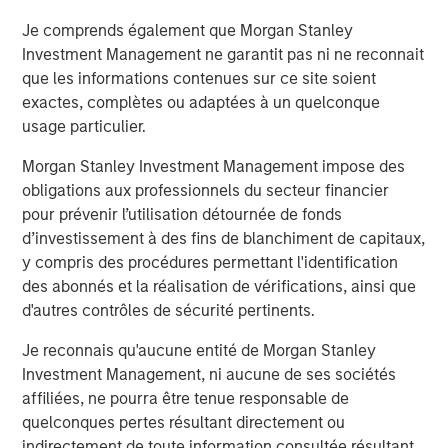
Je comprends également que Morgan Stanley
“Durango is excited to announce the continued expansion
Investment Management ne garantit pas ni ne reconnait
of our Permian Basin assets with the construction of
que les informations contenues sur ce site soient
Kings Landing,” said Durango President and CEO Richard
exactes, complètes ou adaptées à un quelconque
Cargile. “The Kings Landing project provides an essential
usage particulier.
capacity solution for our customers in Eddy and Lea
Counties, New Mexico, the two most active counties in
Morgan Stanley Investment Management impose des
the U.S. for oil and natural gas development. We are proud
obligations aux professionnels du secteur financier
to be delivering on our long-standing commitment to
pour prévenir l’utilisation détournée de fonds
provide best-in-class midstream services as we continue
d’investissement à des fins de blanchiment de capitaux,
to grow in support of our producers.”
y compris des procédures permettant l'identification
des abonnés et la réalisation de vérifications, ainsi que
About Durango
d'autres contrôles de sécurité pertinents.
Headquartered in The Woodlands, Texas, Durango is a
Je reconnais qu'aucune entité de Morgan Stanley
premier midstream gas gathering, processing, and CO
2
Investment Management, ni aucune de ses sociétés
sequestration business with assets strategically located
affiliées, ne pourra être tenue responsable de
in the Permian Basin and Midcontinent regions of the
quelconques pertes résultant directement ou
United States. The Company is led by Richard Cargile and
indirectement de toute information consultée résultant