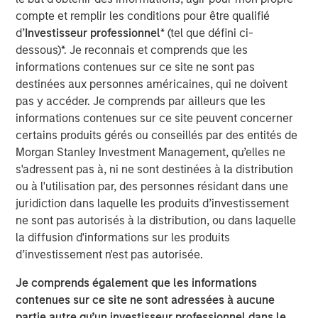
construction of its Kings Landing Gas Gathering and
compte et remplir les conditions pour être qualifié
Processing Development (“Kings Landing” or the
d’
Investisseur professionnel
* (tel que défini ci-
“Project”), a large-scale expansion of Durango’s existing
dessous)*. Je reconnais et comprends que les
natural gas gathering and processing supersystem in the
informations contenues sur ce site ne sont pas
Permian Basin of southeast New Mexico. Phase I of the
destinées aux personnes américaines, qui ne doivent
Project, which is expected to be placed in-service during
pas y accéder. Je comprends par ailleurs que les
the fourth quarter of 2024, includes 200 million cubic
informations contenues sur ce site peuvent concerner
feet per day (“MMcf/d”) of nameplate natural gas
certains produits gérés ou conseillés par des entités de
processing capacity, maximum 225 MMcf/d of
Morgan Stanley Investment Management, qu’elles ne
processing capacity, combined with substantial
s'adressent pas à, ni ne sont destinées à la distribution
investments in compression, gas gathering, and liquids-
ou à l'utilisation par, des personnes résidant dans une
handling infrastructure.
juridiction dans laquelle les produits d’investissement
ne sont pas autorisés à la distribution, ou dans laquelle
The Kings Landing project is underpinned by commercial
la diffusion d'informations sur les produits
agreements with leading Permian Basin producers and
d’investissement n'est pas autorisée.
provides critical infrastructure for the safe and reliable
delivery of products to market. Strategically located in
Je comprends également que les informations
Eddy County, the Kings Landing Gas Processing Complex
contenues sur ce site ne sont adressées à aucune
will provide Durango with significant market connectivity
partie autre qu’un investisseur professionnel dans le