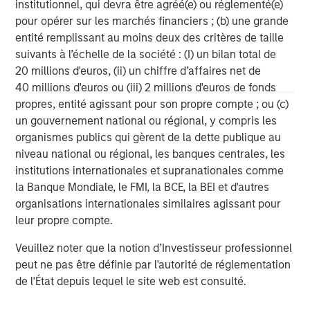
institutionnel, qui devra être agréé(e) ou réglementé(e)
seeker/teams/private-equity/energy-partners-team.html
.
pour opérer sur les marchés financiers ; (b) une grande
entité remplissant au moins deux des critères de taille
suivants à l’échelle de la société : (I) un bilan total de
20 millions d'euros, (ii) un chiffre d’affaires net de
Morgan Stanley Energy Partners
40 millions d'euros ou (iii) 2 millions d'euros de fonds
propres, entité agissant pour son propre compte ; ou (c)
Morgan Stanley Energy Partners makes control
un gouvernement national ou régional, y compris les
investments in energy companies primarily located in
organismes publics qui gèrent de la dette publique au
North America. The team focuses on the buyout and
niveau national ou régional, les banques centrales, les
build-up of strategically attractive, established energy
institutions internationales et supranationales comme
businesses across the energy value chain in partnership
la Banque Mondiale, le FMI, la BCE, la BEI et d'autres
with best-in-class management teams.
organisations internationales similaires agissant pour
leur propre compte.
MSIM Spokesperson
Veuillez noter que la notion d’Investisseur professionnel
peut ne pas être définie par l'autorité de réglementation
de l'État depuis lequel le site web est consulté.