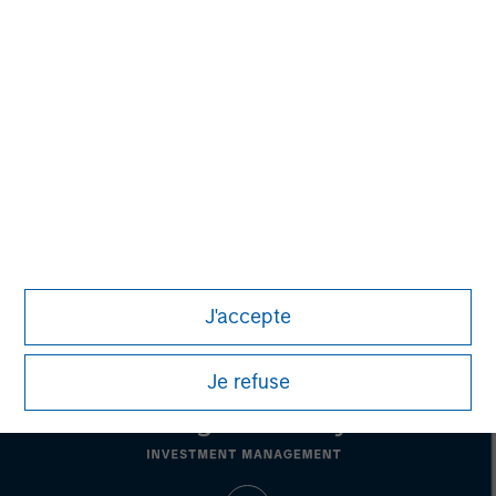
John Moon
Managing Director
David N. Miller
Managing Director
J'accepte
Je refuse