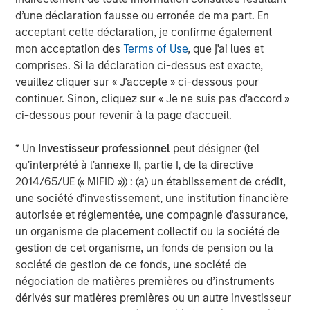
is majority-owned by funds managed by Morgan Stanley
d’une déclaration fausse ou erronée de ma part. En
Energy Partners. For further information about Durango,
acceptant cette déclaration, je confirme également
please visit
www.durangomidstream.com
.
mon acceptation des
Terms of Use
, que j'ai lues et
comprises. Si la déclaration ci-dessus est exacte,
veuillez cliquer sur « J'accepte » ci-dessous pour
About Morgan Stanley Energy Partners
continuer. Sinon, cliquez sur « Je ne suis pas d'accord »
Morgan Stanley Energy Partners, the energy-focused
ci-dessous pour revenir à la page d'accueil.
private equity business of Morgan Stanley Investment
Management, is a leading energy private equity platform
* Un
Investisseur professionnel
peut désigner (tel
that makes privately negotiated equity and equity-related
qu’interprété à l’annexe II, partie I, de la directive
investments in energy companies located primarily in
2014/65/UE (« MiFID »)) : (a) un établissement de crédit,
North America. Morgan Stanley Energy Partners pursues
une société d'investissement, une institution financière
a differentiated investment strategy, focused on the
autorisée et réglementée, une compagnie d'assurance,
buyout and build-up of strategically attractive,
un organisme de placement collectif ou la société de
established energy businesses across the energy value
gestion de cet organisme, un fonds de pension ou la
chain in partnership with world-class management
société de gestion de ce fonds, une société de
teams. For further information about Morgan Stanley
négociation de matières premières ou d’instruments
Energy Partners, please
dérivés sur matières premières ou un autre investisseur
visit
www.morganstanley.com/im/en-us/capital-