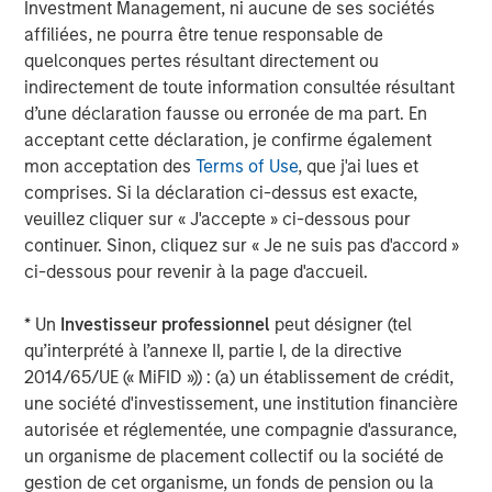
with ID
works
, scale in procurement, deeper engineering
Investment Management, ni aucune de ses sociétés
bench with broad set of specializations, and multiple
affiliées, ne pourra être tenue responsable de
plants with capacity across the US." Mark Sturtevant will
quelconques pertes résultant directement ou
continue to manage day-to-day operations of the iMARK
indirectement de toute information consultée résultant
facility and will be fully involved in efforts to serve
d’une déclaration fausse ou erronée de ma part. En
current and future iMARK and Comar customers.
acceptant cette déclaration, je confirme également
mon acceptation des
Terms of Use
, que j'ai lues et
Mike Ruggieri, CEO of Comar, commented, "We are so
comprises. Si la déclaration ci-dessus est exacte,
excited to be welcoming Mark and Linda Sturtevant and
veuillez cliquer sur « J'accepte » ci-dessous pour
their outstanding team to the Comar organization. Over
continuer. Sinon, cliquez sur « Je ne suis pas d'accord »
the last 20 years, Mark and Linda have built a high
ci-dessous pour revenir à la page d'accueil.
performance, customer-centric team with the best
scientific injection molding capabilities we have seen
* Un
Investisseur professionnel
peut désigner (tel
across the industry. They truly know how to serve their
qu’interprété à l’annexe II, partie I, de la directive
customers with parts right the first time… and repeat that
2014/65/UE (« MiFID »)) : (a) un établissement de crédit,
reliably. We look forward to partnering with them to better
une société d'investissement, une institution financière
serve our current and prospective customers with new
autorisée et réglementée, une compagnie d'assurance,
capacity and capabilities. And we look forward to
un organisme de placement collectif ou la société de
continuing to acquire strategic and complementary
gestion de cet organisme, un fonds de pension ou la