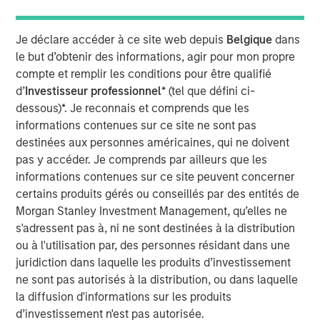
manual assembly, and cleanroom operations. iMARK
operates out of a state-of-the-art ISO13485-certified
Je déclare accéder à ce site web depuis
Belgique
dans
130,000 square foot facility with 30+ injection molding
le but d’obtenir des informations, agir pour mon propre
presses and 15,000 square feet of certified ISO Class 7
compte et remplir les conditions pour être qualifié
cleanroom. iMARK is a market leading provider of custom
d’
Investisseur professionnel
* (tel que défini ci-
injection molded diagnostic and surgical medical devices
dessous)*. Je reconnais et comprends que les
with the following awards:
informations contenues sur ce site ne sont pas
destinées aux personnes américaines, qui ne doivent
Wisconsin Manufacturer of the Year, Special Award
pas y accéder. Je comprends par ailleurs que les
for Enterprise Precision
informations contenues sur ce site peuvent concerner
Wisconsin Fast Forward grant for employer-led
certains produits gérés ou conseillés par des entités de
worker training projects
Morgan Stanley Investment Management, qu’elles ne
s'adressent pas à, ni ne sont destinées à la distribution
St. Croix EDC Business of the Year
ou à l'utilisation par, des personnes résidant dans une
juridiction dans laquelle les produits d’investissement
IQMS Manufacturing Success Award for using
ne sont pas autorisés à la distribution, ou dans laquelle
software to enhance all business services
la diffusion d'informations sur les produits
RJG Training Excellence Award for their
d’investissement n'est pas autorisée.