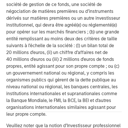
businesses like iMARK."
société de gestion de ce fonds, une société de
négociation de matières premières ou d’instruments
Comar
, headquartered in Voorhees, New Jersey, has nine
dérivés sur matières premières ou un autre investisseur
strategic manufacturing and distribution locations
institutionnel, qui devra être agréé(e) ou réglementé(e)
across the United States and employs a host of rigid
pour opérer sur les marchés financiers ; (b) une grande
plastic packaging technologies including injection
entité remplissant au moins deux des critères de taille
molding, injection blow molding, injection stretch blow
suivants à l’échelle de la société : (I) un bilan total de
molding, and extrusion blow molding which are
20 millions d'euros, (ii) un chiffre d’affaires net de
complemented by a full suite of value-added service
40 millions d'euros ou (iii) 2 millions d'euros de fonds
offerings. Comar's principal owners are investment funds
propres, entité agissant pour son propre compte ; ou (c)
managed by Morgan Stanley Capital Partners.
un gouvernement national ou régional, y compris les
Morgan Stanley Capital Partners
, part of
Morgan Stanley
organismes publics qui gèrent de la dette publique au
Investment Management
, is a leading middle-market
niveau national ou régional, les banques centrales, les
private equity firm that has invested capital in a broad
institutions internationales et supranationales comme
spectrum of industries for over two decades, focused
la Banque Mondiale, le FMI, la BCE, la BEI et d'autres
primarily on investing in North American-based
organisations internationales similaires agissant pour
companies. They seek to create value by directly
leur propre compte.
investing and partnering with middle-market,
Veuillez noter que la notion d’Investisseur professionnel
founder/family-managed companies to accelerate their