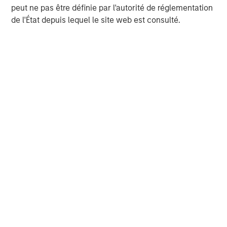
peut ne pas être définie par l'autorité de réglementation
growth initiatives.
de l'État depuis lequel le site web est consulté.
Morgan Stanley Capital Partners
Morgan Stanley Capital Partners manages a middle-
market private equity platform with a strong focus on
value creation. The team has invested capital in a broad
spectrum of industries for over two decades.
MSIM Spokesperson
Aaron Sack
Managing Director