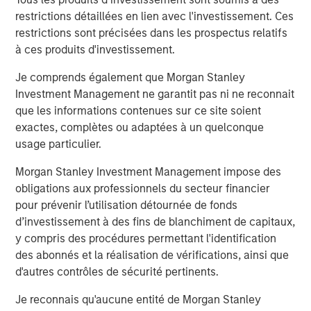
compliant packaging and dispensing solutions for
restrictions détaillées en lien avec l'investissement. Ces
customers who count on them for quality-driven
restrictions sont précisées dans les prospectus relatifs
engineering and manufacturing. Comar is now better
à ces produits d'investissement.
positioned with this acquisition and other recent
investments to address the unmet needs of OEMs in Class
Je comprends également que Morgan Stanley
1 and 2 medical and healthcare consumables, which is
Investment Management ne garantit pas ni ne reconnait
experiencing favorable tailwinds from the adoption of
que les informations contenues sur ce site soient
disposables, an aging population, and increased
exactes, complètes ou adaptées à un quelconque
outsourcing.
usage particulier.
Mark Sturtevant, President of iMARK, said, "We have been
Morgan Stanley Investment Management impose des
proud to serve our customers the last 20 years and look
obligations aux professionnels du secteur financier
forward to continuing to serve them. We believe Comar's
pour prévenir l’utilisation détournée de fonds
culture is well-aligned with ours, which is focused on
d’investissement à des fins de blanchiment de capitaux,
'Always the Hard Right – Never the Easy Wrong' and
y compris des procédures permettant l'identification
providing a quality product to the same types of
des abonnés et la réalisation de vérifications, ainsi que
customers as ours. Comar brings a unique set of
d'autres contrôles de sécurité pertinents.
capabilities that will better serve our customers – full
service, in-house design, development, and prototyping
Je reconnais qu'aucune entité de Morgan Stanley