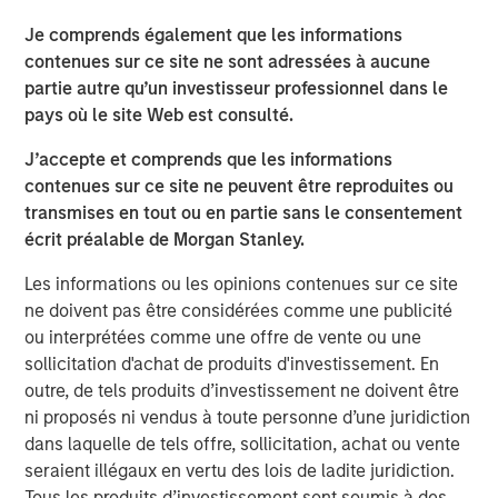
commitment to the RJG Master Molder™
Je comprends également que les informations
Certification program
contenues sur ce site ne sont adressées à aucune
partie autre qu’un investisseur professionnel dans le
The acquisition enhances Comar's ability to serve
pays où le site Web est consulté.
medical device customers by bringing best-in-industry
J’accepte et comprends que les informations
employees, additional cleanroom scientific injection
contenues sur ce site ne peuvent être reproduites ou
molding capacity, engineering talent, and quality
transmises en tout ou en partie sans le consentement
precision measurement capabilities. Located centrally in
écrit préalable de Morgan Stanley.
the Midwest United States, iMARK will be able to serve
Comar's customers across geographies flexibly. There
Les informations ou les opinions contenues sur ce site
will be no plant closures or employee layoffs for Comar
ne doivent pas être considérées comme une publicité
or iMARK as part of this acquisition. Comar and iMARK
ou interprétées comme une offre de vente ou une
fully expect to continue to deliver to their customers with
sollicitation d'achat de produits d'investissement. En
zero interruptions or quality issues.
outre, de tels produits d’investissement ne doivent être
ni proposés ni vendus à toute personne d’une juridiction
Founded in 1949, Comar is a market leading designer and
dans laquelle de tels offre, sollicitation, achat ou vente
manufacturer of rigid plastic solutions. Comar has a
seraient illégaux en vertu des lois de ladite juridiction.
longstanding reputation for developing creative, industry-
Tous les produits d’investissement sont soumis à des