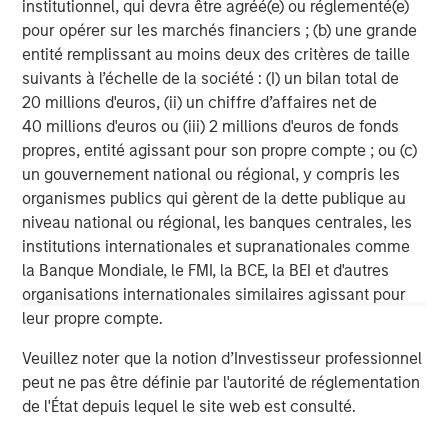
institutionnel, qui devra être agréé(e) ou réglementé(e)
wisely and create value on behalf of its investors,
pour opérer sur les marchés financiers ; (b) une grande
portfolio companies and the communities in which we
entité remplissant au moins deux des critères de taille
live and invest. Carlyle employs more than 1,800 people
suivants à l’échelle de la société : (I) un bilan total de
in 30 offices across six continents. Further information is
20 millions d'euros, (ii) un chiffre d’affaires net de
available at
www.carlyle.com
. Follow Carlyle on Twitter
40 millions d'euros ou (iii) 2 millions d'euros de fonds
@OneCarlyle.
propres, entité agissant pour son propre compte ; ou (c)
About Morgan Stanley Capital Partners
un gouvernement national ou régional, y compris les
organismes publics qui gèrent de la dette publique au
Morgan Stanley Capital Partners, the middle-market
niveau national ou régional, les banques centrales, les
focused private equity business of Morgan Stanley
institutions internationales et supranationales comme
Investment Management, has invested capital in a broad
la Banque Mondiale, le FMI, la BCE, la BEI et d'autres
spectrum of industries for over two decades. Morgan
organisations internationales similaires agissant pour
Stanley Capital Partners focuses on privately negotiated
leur propre compte.
equity and equity-related investments in North America
and seeks to create value in portfolio companies
Veuillez noter que la notion d’Investisseur professionnel
primarily through operational improvement. For further
peut ne pas être définie par l'autorité de réglementation
information about Morgan Stanley Capital Partners,
de l'État depuis lequel le site web est consulté.
please