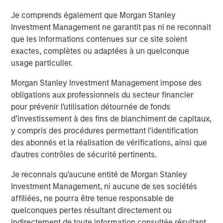
Company’s growth plans with our differentiated global
Je comprends également que Morgan Stanley
capabilities and resources.”
Investment Management ne garantit pas ni ne reconnait
“We are pleased to be working again with the team at
que les informations contenues sur ce site soient
Carlyle as we build on the substantial growth we’ve
exactes, complètes ou adaptées à un quelconque
experienced in partnership with MSCP,” said John Howe,
usage particulier.
CEO, Manna Pro. “Our business has evolved significantly
Morgan Stanley Investment Management impose des
over the past three years with the expansion of our high
obligations aux professionnels du secteur financier
quality product offering, increased investment in brand
pour prévenir l’utilisation détournée de fonds
building, improved operations, and intense focus on
d’investissement à des fins de blanchiment de capitaux,
growth and sustainability. With increasing demand for
y compris des procédures permettant l'identification
products that help pet parents care for and nurture their
des abonnés et la réalisation de vérifications, ainsi que
pets, we appreciate MSCP’s support in achieving our
d'autres contrôles de sécurité pertinents.
leadership position and look forward to working with
Carlyle again as we continue our mission.”
Je reconnais qu'aucune entité de Morgan Stanley
Investment Management, ni aucune de ses sociétés
The investment in Manna Pro is a continuation of Carlyle’s
affiliées, ne pourra être tenue responsable de
long-term global commitment to Consumer, Media &
quelconques pertes résultant directement ou
Retail, in which it has invested more than $21.5 billion of
indirectement de toute information consultée résultant