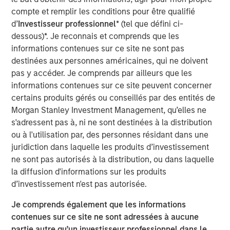
and other companion pets. A leader in the fields of pet
compte et remplir les conditions pour être qualifié
health and nutrition, the Company is well known for its
d’
Investisseur professionnel
* (tel que défini ci-
innovative product development and commitment to
dessous)*. Je reconnais et comprends que les
sustainable practices.
informations contenues sur ce site ne sont pas
destinées aux personnes américaines, qui ne doivent
“We are grateful to have partnered with the extraordinary
pas y accéder. Je comprends par ailleurs que les
management team at Manna Pro during a period of
informations contenues sur ce site peuvent concerner
tremendous growth as they advanced their position as a
certains produits gérés ou conseillés par des entités de
leading provider of pet health and nutrition,” said Aaron
Morgan Stanley Investment Management, qu’elles ne
Sack, Head of Morgan Stanley Capital Partners. “During
s'adressent pas à, ni ne sont destinées à la distribution
MSCP’s ownership, Manna Pro built on its long history
ou à l'utilisation par, des personnes résidant dans une
with strong organic growth and benefited from several
juridiction dans laquelle les produits d’investissement
critical companion pet acquisitions, including Fruitables,
ne sont pas autorisés à la distribution, ou dans laquelle
Hero Pet and most recently Doggie Dailies, that expanded
la diffusion d'informations sur les produits
Manna Pro’s online presence and created opportunities to
d’investissement n'est pas autorisée.
reshape the supply chain and operations. We’re excited
for Manna Pro to continue this positive trajectory as they
Je comprends également que les informations
enter a new phase with the exceptional team at Carlyle. ”
contenues sur ce site ne sont adressées à aucune
partie autre qu’un investisseur professionnel dans le