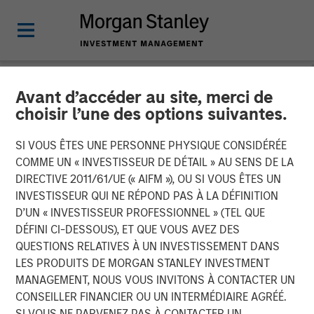
Avant d’accéder au site, merci de
NEWSROOM
choisir l’une des options suivantes.
The Carlyle Group Acquires
SI VOUS ÊTES UNE PERSONNE PHYSIQUE CONSIDÉRÉE
Leading Pet Health and
COMME UN « INVESTISSEUR DE DÉTAIL » AU SENS DE LA
DIRECTIVE 2011/61/UE (« AIFM »), OU SI VOUS ÊTES UN
Nutrition Provider Manna
INVESTISSEUR QUI NE RÉPOND PAS À LA DÉFINITION
D’UN « INVESTISSEUR PROFESSIONNEL » (TEL QUE
Pro Products from Morgan
DÉFINI CI-DESSOUS), ET QUE VOUS AVEZ DES
Stanley Capital Partners
QUESTIONS RELATIVES À UN INVESTISSEMENT DANS
LES PRODUITS DE MORGAN STANLEY INVESTMENT
MANAGEMENT, NOUS VOUS INVITONS À CONTACTER UN
06 NOVEMBRE 2020
CONSEILLER FINANCIER OU UN INTERMÉDIAIRE AGRÉÉ.
SI VOUS NE PARVENEZ PAS À CONTACTER UN