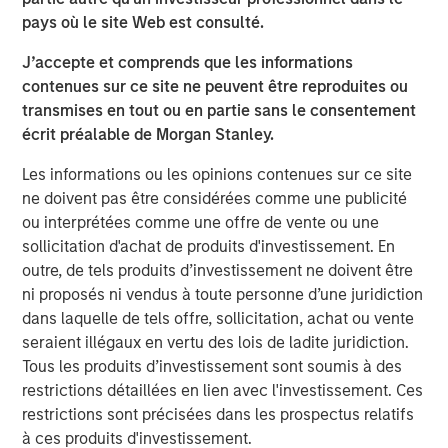
“We’re excited to partner again with John Howe and the
pays où le site Web est consulté.
talented Manna Pro management team, as we have
known many of the key business leaders for more than
J’accepte et comprends que les informations
six years,” said David Basto, a Carlyle Managing Director.
contenues sur ce site ne peuvent être reproduites ou
“Our prior partnership with Manna Pro was a great
transmises en tout ou en partie sans le consentement
success, and the business’ momentum has only
écrit préalable de Morgan Stanley.
continued. Strong recent organic growth and the relative
Les informations ou les opinions contenues sur ce site
fragmentation in the categories in which the Company
ne doivent pas être considérées comme une publicité
plays give us a high degree of confidence in the
ou interprétées comme une offre de vente ou une
opportunities ahead for Manna Pro.”
sollicitation d'achat de produits d'investissement. En
“Strong execution and enduring category tailwinds are
outre, de tels produits d’investissement ne doivent être
driving exceptional growth for Manna Pro, and we believe
ni proposés ni vendus à toute personne d’une juridiction
there is meaningful runway for continued expansion, both
dans laquelle de tels offre, sollicitation, achat ou vente
domestically and internationally,” said Jay Sammons,
seraient illégaux en vertu des lois de ladite juridiction.
Carlyle’s Head of Global Consumer, Media & Retail. “With
Tous les produits d’investissement sont soumis à des
multiple avenues for future value creation, including
restrictions détaillées en lien avec l'investissement. Ces
growing the core business and increasing the scale of
restrictions sont précisées dans les prospectus relatifs
acquisitions, we look forward to supporting the
à ces produits d'investissement.