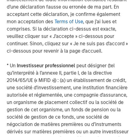
equity since inception. Equity capital for the investment
d’une déclaration fausse ou erronée de ma part. En
will come from Carlyle Partners VII, an $18.5 billion fund
acceptant cette déclaration, je confirme également
that makes majority and strategic minority investments
mon acceptation des
Terms of Use
, que j'ai lues et
primarily in the U.S. in targeted industries, including
comprises. Si la déclaration ci-dessus est exacte,
Consumer, Media & Retail.
veuillez cliquer sur « J'accepte » ci-dessous pour
Debevoise & Plimpton LLP acted as legal advisor to
continuer. Sinon, cliquez sur « Je ne suis pas d'accord »
MSCP. Kirkland & Ellis acted as legal advisor to The
ci-dessous pour revenir à la page d'accueil.
Carlyle Group and William Blair & Company acted as
financial advisor to Manna Pro, with co-advisory support
* Un
Investisseur professionnel
peut désigner (tel
from Lincoln International.
qu’interprété à l’annexe II, partie I, de la directive
2014/65/UE (« MiFID »)) : (a) un établissement de crédit,
About The Carlyle Group
une société d'investissement, une institution financière
autorisée et réglementée, une compagnie d'assurance,
The Carlyle Group (NASDAQ: CG) is a global investment
un organisme de placement collectif ou la société de
firm with deep industry expertise that deploys private
gestion de cet organisme, un fonds de pension ou la
capital across four business segments: Corporate Private
société de gestion de ce fonds, une société de
Equity, Real Assets, Global Credit and Investment
négociation de matières premières ou d’instruments
Solutions. With $230 billion of assets under management
dérivés sur matières premières ou un autre investisseur
as of September 30, 2020, Carlyle’s purpose is to invest