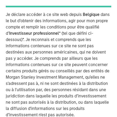
frameworks precise enough to act on.
4-WAY CONVERGENCE: ALGORITHMS, COMPUTE,
Je déclare accéder à ce site web depuis
Belgique
dans
TALENT AND CAPITAL
le but d’obtenir des informations, agir pour mon propre
Compounding simultaneously with no historical
compte et remplir les conditions pour être qualifié
precedent.
d’
Investisseur professionnel
* (tel que défini ci-
dessous)*. Je reconnais et comprends que les
MOORE'S LAW NO MORE: WHEN PHYSICS
informations contenues sur ce site ne sont pas
BECOMES THE BOTTLENECK
destinées aux personnes américaines, qui ne doivent
Every technology cycle has a bottleneck. In this
pas y accéder. Je comprends par ailleurs que les
case, it keeps moving.
informations contenues sur ce site peuvent concerner
certains produits gérés ou conseillés par des entités de
THE TOKEN ECONOMY: WHEN COMPUTE
Morgan Stanley Investment Management, qu’elles ne
BECOMES REVENUE
s'adressent pas à, ni ne sont destinées à la distribution
Data centers are factories. Tokens are the product.
ou à l'utilisation par, des personnes résidant dans une
FROM REACTIVE TO AUTONOMOUS: THE AGENTIC
juridiction dans laquelle les produits d’investissement
TRANSITION
ne sont pas autorisés à la distribution, ou dans laquelle
AI is no longer waiting to be asked. It is already at
la diffusion d'informations sur les produits
work.
d’investissement n'est pas autorisée.