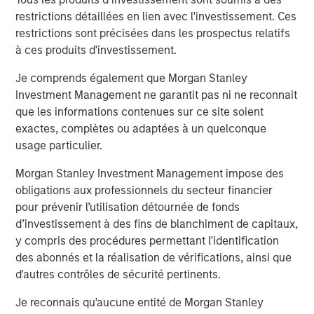
ROADMAP
restrictions détaillées en lien avec l'investissement. Ces
Tokens will come before the application.
restrictions sont précisées dans les prospectus relatifs
à ces produits d'investissement.
Download – Big Picture – Artificial
Je comprends également que Morgan Stanley
Intelligence
Investment Management ne garantit pas ni ne reconnait
que les informations contenues sur ce site soient
exactes, complètes ou adaptées à un quelconque
Équipe Actions Marchés Émergents
usage particulier.
The Emerging Markets Equity team combines deep
Morgan Stanley Investment Management impose des
expertise and local presence in global markets with an
obligations aux professionnels du secteur financier
integrated top-down and bottom-up investment approach
pour prévenir l’utilisation détournée de fonds
to invest in core and growth-oriented portfolios across
d’investissement à des fins de blanchiment de capitaux,
non-U.S. markets.
y compris des procédures permettant l'identification
des abonnés et la réalisation de vérifications, ainsi que
Idées liées
d'autres contrôles de sécurité pertinents.
BIG PICTURE
Je reconnais qu'aucune entité de Morgan Stanley