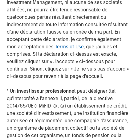
Investment Management, ni aucune de ses sociétés
Video: Ten Investment Truths About Artificial
affiliées, ne pourra être tenue responsable de
Intelligence
quelconques pertes résultant directement ou
indirectement de toute information consultée résultant
TALES FROM THE EMERGING WORLD
d’une déclaration fausse ou erronée de ma part. En
acceptant cette déclaration, je confirme également
Video: Mexico's Domestic Opportunity
mon acceptation des
Terms of Use
, que j'ai lues et
comprises. Si la déclaration ci-dessus est exacte,
veuillez cliquer sur « J'accepte » ci-dessous pour
TALES FROM THE EMERGING WORLD
continuer. Sinon, cliquez sur « Je ne suis pas d'accord »
Video: The De-Americanization of
ci-dessous pour revenir à la page d'accueil.
Globalization
* Un
Investisseur professionnel
peut désigner (tel
qu’interprété à l’annexe II, partie I, de la directive
2014/65/UE (« MiFID »)) : (a) un établissement de crédit,
The Author
une société d'investissement, une institution financière
autorisée et réglementée, une compagnie d'assurance,
un organisme de placement collectif ou la société de
gestion de cet organisme, un fonds de pension ou la