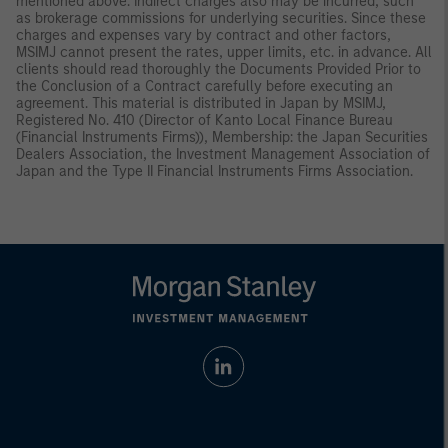
mentioned above. Indirect charges also may be incurred, such
as brokerage commissions for underlying securities. Since these
charges and expenses vary by contract and other factors,
MSIMJ cannot present the rates, upper limits, etc. in advance. All
clients should read thoroughly the Documents Provided Prior to
the Conclusion of a Contract carefully before executing an
agreement. This material is distributed in Japan by MSIMJ,
Registered No. 410 (Director of Kanto Local Finance Bureau
(Financial Instruments Firms)), Membership: the Japan Securities
Dealers Association, the Investment Management Association of
Japan and the Type II Financial Instruments Firms Association.