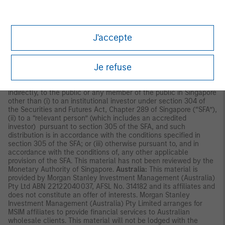
The contents of this document have not been reviewed nor
approved by any regulatory authority including the Securities
and Futures Commission in Hong Kong. Accordingly, save where
an exemption is available under the relevant law, this document
J'accepte
shall not be issued, circulated, distributed, directed at, or made
available to, the public in Hong Kong.
Singapore:
This material is
disseminated in Singapore by Morgan Stanley Investment
Je refuse
Management Company, Registration No. 199002743C. This
material should not be considered to be the subject of an
invitation for subscription or purchase, whether directly or
indirectly, to the public or any member of the public in Singapore
other than (i) to an institutional investor under section 304 of
the Securities and Futures Act, Chapter 289 of Singapore (“SFA”),
(ii) to a “relevant person” (which includes an accredited
investor) pursuant to section 305 of the SFA, and such
distribution is in accordance with the conditions specified in
section 305 of the SFA; or (iii) otherwise pursuant to, and in
accordance with the conditions of, any other applicable
provision of the SFA. This material has not been reviewed by the
Monetary Authority of Singapore.
Australia:
This material is
provided by Morgan Stanley Investment Management (Australia)
Pty Ltd ABN 22122040037, AFSL No. 314182 and its affiliates and
does not constitute an offer of interests. Morgan Stanley
Investment Management (Australia) Pty Limited arranges for
MSIM affiliates to provide financial services to Australian
wholesale clients. This material will not be lodged with the