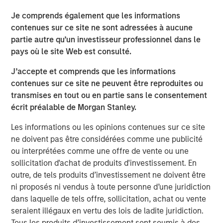
DATA, DOMAIN AND DISTRIBUTION: THE NEW
Je comprends également que les informations
SOFTWARE MOATS
contenues sur ce site ne sont adressées à aucune
The moat is no longer the code, it is the three Ds.
partie autre qu’un investisseur professionnel dans le
pays où le site Web est consulté.
YESTERDAY'S SCI-FI IS INCREASINGLY IN REACH
AI stops analyzing the economy and starts
J’accepte et comprends que les informations
operating it.
contenues sur ce site ne peuvent être reproduites ou
transmises en tout ou en partie sans le consentement
AI IS A FULL-STACK CAPITAL CYCLE
écrit préalable de Morgan Stanley.
This is a cross-asset, cross-sector capital cycle.
Les informations ou les opinions contenues sur ce site
COMPETING COMPUTE: TWO ARCHITECTURES,
ne doivent pas être considérées comme une publicité
ONE RACE
ou interprétées comme une offre de vente ou une
AI is a matter of national security
sollicitation d'achat de produits d'investissement. En
outre, de tels produits d’investissement ne doivent être
AI IS STRATEGIC INFRASTRUCTURE, BUT NOBODY
ni proposés ni vendus à toute personne d’une juridiction
IS IN CHARGE
dans laquelle de tels offre, sollicitation, achat ou vente
Capabilities are advancing. Governance is not.
seraient illégaux en vertu des lois de ladite juridiction.
FROM TELEGRAMS TO TOKENS: HISTORY AS A
Tous les produits d’investissement sont soumis à des