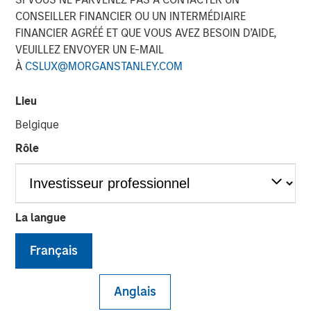
CONSEILLER FINANCIER OU UN INTERMÉDIAIRE
Investment Truths
FINANCIER AGRÉÉ ET QUE VOUS AVEZ BESOIN D’AIDE,
VEUILLEZ ENVOYER UN E-MAIL
10 JUIN 2026
À
CSLUX@MORGANSTANLEY.COM
Lieu
Belgique
The Author
Rôle
Jitania Kandhari
Managing Director
La langue
Français
Three years ago, artificial intelligence was a topic of
mere curiosity, but today is the subject of capital
allocation. The challenge for investors is not only
Anglais
understanding that AI is consequential, but building