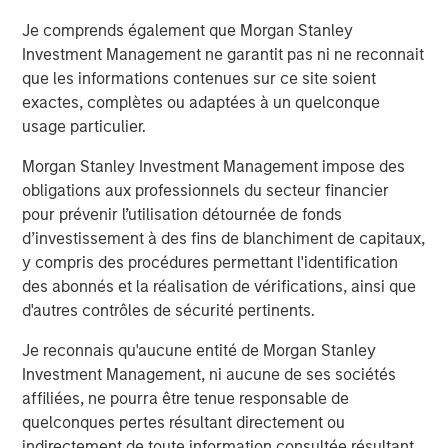
Je comprends également que Morgan Stanley
Investment Management ne garantit pas ni ne reconnait
que les informations contenues sur ce site soient
exactes, complètes ou adaptées à un quelconque
usage particulier.
Morgan Stanley Investment Management impose des
obligations aux professionnels du secteur financier
pour prévenir l’utilisation détournée de fonds
d’investissement à des fins de blanchiment de capitaux,
y compris des procédures permettant l'identification
des abonnés et la réalisation de vérifications, ainsi que
d'autres contrôles de sécurité pertinents.
While cyclical recovery will underpin overall market
Je reconnais qu'aucune entité de Morgan Stanley
momentum, structural forces are expected to drive
Investment Management, ni aucune de ses sociétés
greater differentiation in performance. As clarity emerges
affiliées, ne pourra être tenue responsable de
around demographic shifts, supply chain realignment,
quelconques pertes résultant directement ou
and return-to-office trends, occupier preferences are
indirectement de toute information consultée résultant