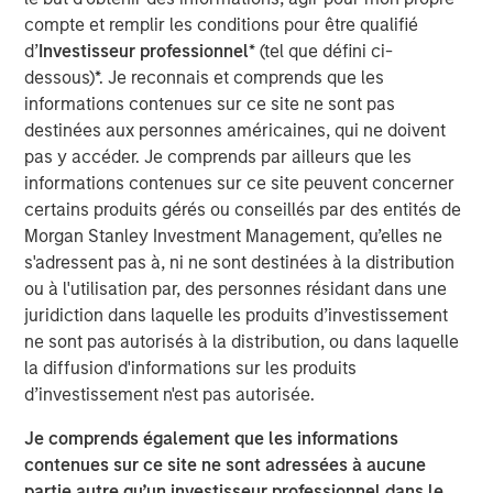
Geopolitical Risk
compte et remplir les conditions pour être qualifié
d’
Investisseur professionnel
* (tel que défini ci-
dessous)*. Je reconnais et comprends que les
informations contenues sur ce site ne sont pas
Introduction
destinées aux personnes américaines, qui ne doivent
2025 marked a stagnant period for commercial real
pas y accéder. Je comprends par ailleurs que les
estate. Investors began the year anticipating a rebound
informations contenues sur ce site peuvent concerner
after two years of declining values, but global value
certains produits gérés ou conseillés par des entités de
growth reached only 1.5% through the first three
Morgan Stanley Investment Management, qu’elles ne
1
quarters
. Persistent inflation, stoked by tariffs, kept the
s'adressent pas à, ni ne sont destinées à la distribution
Fed cautious, resulting in higher-than-expected interest
ou à l'utilisation par, des personnes résidant dans une
rates, elevated property yields and muted transaction
juridiction dans laquelle les produits d’investissement
activity. Meanwhile, policy uncertainty slowed occupier
ne sont pas autorisés à la distribution, ou dans laquelle
decision-making and demand, leaving excess supply—
la diffusion d'informations sur les produits
particularly in the U.S.—to pressure rent growth.
d’investissement n'est pas autorisée.
As we enter 2026, the outlook is more constructive. A
Je comprends également que les informations
combination of supportive fiscal and monetary policies,
contenues sur ce site ne sont adressées à aucune
along with deregulation, is fostering procyclical growth
partie autre qu’un investisseur professionnel dans le