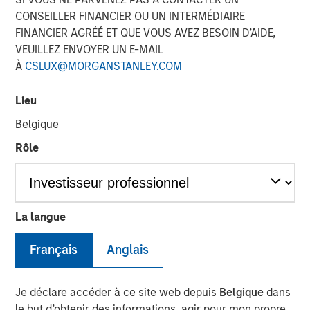
CONSEILLER FINANCIER OU UN INTERMÉDIAIRE
FINANCIER AGRÉÉ ET QUE VOUS AVEZ BESOIN D’AIDE,
29 JANVIER 2026
VEUILLEZ ENVOYER UN E-MAIL
À
CSLUX@MORGANSTANLEY.COM
The Author
Lieu
Belgique
Tony Charles
Rôle
Managing Director
La langue
Français
Anglais
Targeted Strategies Required for
Evolving Demand and Rising
Je déclare accéder à ce site web depuis
Belgique
dans
le but d’obtenir des informations, agir pour mon propre