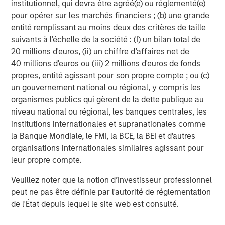
institutionnel, qui devra être agréé(e) ou réglementé(e)
2
pour opérer sur les marchés financiers ; (b) une grande
Global Macro Perspective
entité remplissant au moins deux des critères de taille
Morgan Stanley Research expects the global economy to
suivants à l’échelle de la société : (I) un bilan total de
moderate through the first half of 2026, then re-
20 millions d'euros, (ii) un chiffre d’affaires net de
accelerate through the end of 2027. However, within this
40 millions d'euros ou (iii) 2 millions d'euros de fonds
broadly resilient macro backdrop, growth will diverge with
propres, entité agissant pour son propre compte ; ou (c)
the U.S. economy remaining relatively strong, Europe’s
un gouvernement national ou régional, y compris les
growth remaining tepid, Japan and Australia re-
organismes publics qui gèrent de la dette publique au
accelerating and China’s economy continuing to deflate.
niveau national ou régional, les banques centrales, les
Within the U.S., AI-driven capex, resilient high-income
institutions internationales et supranationales comme
consumer spending and improved productivity will lead to
la Banque Mondiale, le FMI, la BCE, la BEI et d'autres
faster growth, despite the moderation in job growth. In
organisations internationales similaires agissant pour
Europe, growth remains relatively weak in 1H’26 given
leur propre compte.
lower exports and the delay in implementing Germany’s
fiscal stimulus. Growth is then expected to reaccelerate
Veuillez noter que la notion d’Investisseur professionnel
in 2H’26 helped by more monetary easing plus rising
peut ne pas être définie par l'autorité de réglementation
public spending and a rebound in exports. Japan's GDP
de l'État depuis lequel le site web est consulté.
growth is expected to remain above trend helped by fiscal
stimulus and capital expenditure (government backed