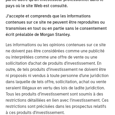
across most economies. This backdrop strengthens the
pays où le site Web est consulté.
investment case for real estate, especially for assets that
have repriced by 20–25%. Motivated sellers, engaged
J’accepte et comprends que les informations
buyers, and improved debt availability are setting the
contenues sur ce site ne peuvent être reproduites ou
stage for a rebound in transactions and valuations.
transmises en tout ou en partie sans le consentement
Additionally, the widening gap between rising
écrit préalable de Morgan Stanley.
replacement costs and current market pricing suggests
the slowdown in new construction will persist, thus
Les informations ou les opinions contenues sur ce site
prolonging the next real estate upcycle.
ne doivent pas être considérées comme une publicité
ou interprétées comme une offre de vente ou une
sollicitation d'achat de produits d'investissement. En
outre, de tels produits d’investissement ne doivent être
ni proposés ni vendus à toute personne d’une juridiction
dans laquelle de tels offre, sollicitation, achat ou vente
seraient illégaux en vertu des lois de ladite juridiction.
Tous les produits d’investissement sont soumis à des
restrictions détaillées en lien avec l'investissement. Ces
restrictions sont précisées dans les prospectus relatifs
à ces produits d'investissement.