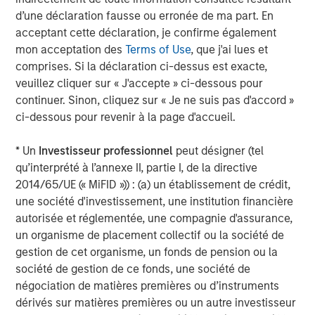
becoming more defined—requiring targeted strategies at
d’une déclaration fausse ou erronée de ma part. En
the asset, location, and sub-sector levels.
acceptant cette déclaration, je confirme également
The balance of real estate risks and opportunities is
mon acceptation des
Terms of Use
, que j'ai lues et
shifting—from elevated macro policy uncertainty to a
comprises. Si la déclaration ci-dessus est exacte,
landscape increasingly defined by rising and more
veuillez cliquer sur « J'accepte » ci-dessous pour
volatile geopolitical risk. In 2025, unpredictable fiscal,
continuer. Sinon, cliquez sur « Je ne suis pas d'accord »
monetary, trade, and regulatory policies, particularly in
ci-dessous pour revenir à la page d'accueil.
the U.S., contributed to shifting occupier preferences and
stagnant demand across several sectors. As we move
* Un
Investisseur professionnel
peut désigner (tel
into 2026, the positive impacts of these policies should
qu’interprété à l’annexe II, partie I, de la directive
become more apparent, supporting more predictable
2014/65/UE (« MiFID »)) : (a) un établissement de crédit,
occupier behavior and pockets of strengthening demand.
une société d'investissement, une institution financière
autorisée et réglementée, une compagnie d'assurance,
However, market volatility is expected to remain elevated
un organisme de placement collectif ou la société de
amid intensifying geopolitical risks and ongoing conflicts
gestion de cet organisme, un fonds de pension ou la
in different parts of the world. This evolving risk
société de gestion de ce fonds, une société de
environment requires investors to adopt a flexible,
négociation de matières premières ou d’instruments
dynamic, diversified, and highly granular investment
dérivés sur matières premières ou un autre investisseur
approach.