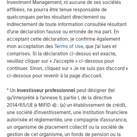
Investment Management, ni aucune de ses sociétés
Managing Director
affiliées, ne pourra être tenue responsable de
quelconques pertes résultant directement ou
indirectement de toute information consultée résultant
Anil Agarwal, CFA
d’une déclaration fausse ou erronée de ma part. En
Managing Director
acceptant cette déclaration, je confirme également
mon acceptation des
Terms of Use
, que j'ai lues et
comprises. Si la déclaration ci-dessus est exacte,
Marc Fox
veuillez cliquer sur « J'accepte » ci-dessous pour
continuer. Sinon, cliquez sur « Je ne suis pas d'accord »
Managing Director
ci-dessous pour revenir à la page d'accueil.
* Un
Investisseur professionnel
peut désigner (tel
Emily Tsui, CFA
qu’interprété à l’annexe II, partie I, de la directive
Executive Director
2014/65/UE (« MiFID »)) : (a) un établissement de crédit,
une société d'investissement, une institution financière
autorisée et réglementée, une compagnie d'assurance,
un organisme de placement collectif ou la société de
gestion de cet organisme, un fonds de pension ou la