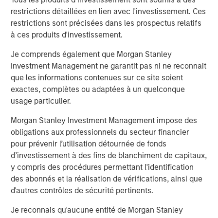
ARTICLE
restrictions détaillées en lien avec l'investissement. Ces
OPPORTUNITY NOW: Unlock a World of
restrictions sont précisées dans les prospectus relatifs
Potential Through International Investing
à ces produits d'investissement.
Je comprends également que Morgan Stanley
ARTICLE
Investment Management ne garantit pas ni ne reconnait
que les informations contenues sur ce site soient
Sustainability Update
exactes, complètes ou adaptées à un quelconque
usage particulier.
Morgan Stanley Investment Management impose des
obligations aux professionnels du secteur financier
pour prévenir l’utilisation détournée de fonds
The Authors
d’investissement à des fins de blanchiment de capitaux,
y compris des procédures permettant l'identification
des abonnés et la réalisation de vérifications, ainsi que
d'autres contrôles de sécurité pertinents.
Je reconnais qu'aucune entité de Morgan Stanley
Kristian Heugh, CFA