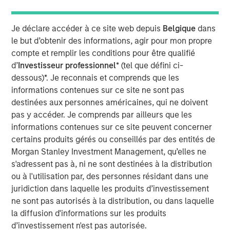
finding the best investments around the world.
Je déclare accéder à ce site web depuis
Belgique
dans
We believe India’s growing population and young
le but d’obtenir des informations, agir pour mon propre
demographic, and its efforts to build digital, regulatory,
compte et remplir les conditions pour être qualifié
financial and physical infrastructure over the last decade,
d’
Investisseur professionnel
* (tel que défini ci-
will pave the way for
growth acceleration over the next
dessous)*. Je reconnais et comprends que les
decade.
This will have significant implications for India’s
informations contenues sur ce site ne sont pas
share of the global economy and equity markets.
destinées aux personnes américaines, qui ne doivent
India is home to a disproportionate number of high-
pas y accéder. Je comprends par ailleurs que les
quality companies yet remains underrepresented by
informations contenues sur ce site peuvent concerner
equity indices. Therefore,
we see a significant
certains produits gérés ou conseillés par des entités de
opportunity for bottom-up stock picking, by owning
Morgan Stanley Investment Management, qu’elles ne
businesses with strong balance sheets, robust growth
s'adressent pas à, ni ne sont destinées à la distribution
and improving profitability.
ou à l'utilisation par, des personnes résidant dans une
juridiction dans laquelle les produits d’investissement
ne sont pas autorisés à la distribution, ou dans laquelle
Key highlights:
la diffusion d'informations sur les produits
d’investissement n'est pas autorisée.
India is underrepresented by equity indices