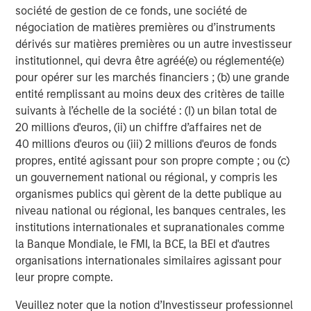
Analyses mises en avant
société de gestion de ce fonds, une société de
négociation de matières premières ou d’instruments
dérivés sur matières premières ou un autre investisseur
institutionnel, qui devra être agréé(e) ou réglementé(e)
pour opérer sur les marchés financiers ; (b) une grande
entité remplissant au moins deux des critères de taille
suivants à l’échelle de la société : (I) un bilan total de
20 millions d'euros, (ii) un chiffre d’affaires net de
40 millions d'euros ou (iii) 2 millions d'euros de fonds
propres, entité agissant pour son propre compte ; ou (c)
un gouvernement national ou régional, y compris les
organismes publics qui gèrent de la dette publique au
TRIMESTRIELLES
C
niveau national ou régional, les banques centrales, les
institutions internationales et supranationales comme
The BEAT™ for Q3 2026 - August
T
la Banque Mondiale, le FMI, la BCE, la BEI et d'autres
C
Use The BEAT™ as your timely resource for the
organisations internationales similaires agissant pour
a
markets. Each edition gives you ideas and
W
leur propre compte.
insights that show you how to navigate the
o
Veuillez noter que la notion d’Investisseur professionnel
current investment environment.
p