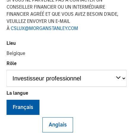
CONSEILLER FINANCIER OU UN INTERMÉDIAIRE
07 FÉVRIER 2024
FINANCIER AGRÉÉ ET QUE VOUS AVEZ BESOIN D’AIDE,
VEUILLEZ ENVOYER UN E-MAIL
À
CSLUX@MORGANSTANLEY.COM
The Authors
Lieu
Kristian Heugh, CFA
Belgique
Managing Director
Rôle
Anil Agarwal, CFA
Managing Director
Marc Fox
La langue
Managing Director
Français
Anglais
Opportunity Optimum discusses how and where we are