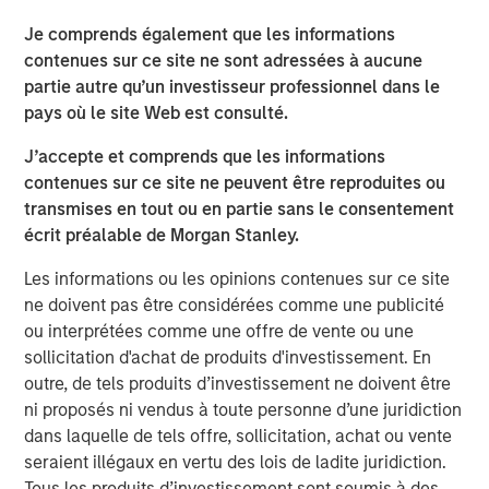
Je comprends également que les informations
Infrastructure for growth acceleration was built
contenues sur ce site ne sont adressées à aucune
over the last decade
partie autre qu’un investisseur professionnel dans le
Broadening opportunity set for bottom-up stock
pays où le site Web est consulté.
picking in India
J’accepte et comprends que les informations
contenues sur ce site ne peuvent être reproduites ou
Télécharger le PDF
transmises en tout ou en partie sans le consentement
écrit préalable de Morgan Stanley.
Global Opportunity
Les informations ou les opinions contenues sur ce site
ne doivent pas être considérées comme une publicité
The Global Opportunity team creates high-conviction,
ou interprétées comme une offre de vente ou une
concentrated portfolios of undervalued, high-quality
sollicitation d'achat de produits d'investissement. En
businesses with strategies available on a global, regional
outre, de tels produits d’investissement ne doivent être
and customizable basis.
ni proposés ni vendus à toute personne d’une juridiction
dans laquelle de tels offre, sollicitation, achat ou vente
Idées liées
seraient illégaux en vertu des lois de ladite juridiction.
Tous les produits d’investissement sont soumis à des