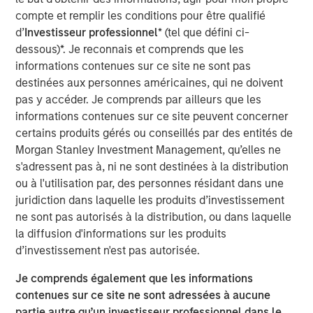
compte et remplir les conditions pour être qualifié
(public and private assets) and fully private portfolios.
d’
Investisseur professionnel
* (tel que défini ci-
Offerings are delivered via a managed portfolio or model,
dessous)*. Je reconnais et comprends que les
in discretionary or advisory format.
informations contenues sur ce site ne sont pas
destinées aux personnes américaines, qui ne doivent
Idées liées
pas y accéder. Je comprends par ailleurs que les
informations contenues sur ce site peuvent concerner
QUARTERLY
certains produits gérés ou conseillés par des entités de
Private Markets Perspectives Q2 Webinar
Morgan Stanley Investment Management, qu’elles ne
s'adressent pas à, ni ne sont destinées à la distribution
ou à l'utilisation par, des personnes résidant dans une
QUARTERLY
juridiction dans laquelle les produits d’investissement
Private Markets Perspectives Q1 Webinar
ne sont pas autorisés à la distribution, ou dans laquelle
la diffusion d'informations sur les produits
d’investissement n'est pas autorisée.
QUARTERLY
Je comprends également que les informations
Private Markets Perspectives Q4 Webinar
contenues sur ce site ne sont adressées à aucune
partie autre qu’un investisseur professionnel dans le