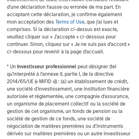
p
d’une déclaration fausse ou erronée de ma part. En
m
acceptant cette déclaration, je confirme également
op
mon acceptation des
Terms of Use
, que j'ai lues et
comprises. Si la déclaration ci-dessus est exacte,
veuillez cliquer sur « J'accepte » ci-dessous pour
continuer. Sinon, cliquez sur « Je ne suis pas d'accord »
ci-dessous pour revenir à la page d'accueil.
Important Information:
* Un
Investisseur professionnel
peut désigner (tel
Diversification does not eliminate the risk of loss.
qu’interprété à l’annexe II, partie I, de la directive
The views and opinions are those of the author as of the date of
2014/65/UE (« MiFID »)) : (a) un établissement de crédit,
publication and are subject to change at any time due to market
or economic conditions and may not necessarily come to pass.
une société d'investissement, une institution financière
The views expressed do not reflect the opinions of all
autorisée et réglementée, une compagnie d'assurance,
investment personnel at Morgan Stanley Investment
un organisme de placement collectif ou la société de
Management (MSIM) and its subsidiaries and affiliates
(collectively the Firm”), and may not be reflected in all the
gestion de cet organisme, un fonds de pension ou la
strategies and products that the Firm offers.
société de gestion de ce fonds, une société de
This material is for the benefit of persons whom the Firm
négociation de matières premières ou d’instruments
reasonably believes it is permitted to communicate to and
dérivés sur matières premières ou un autre investisseur
should not be forwarded to any other person without the