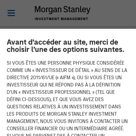
Avant d’accéder au site, merci de
INSIGHTS
choisir l’une des options suivantes.
Introducing the Morgan
SI VOUS ÊTES UNE PERSONNE PHYSIQUE CONSIDÉRÉE
Stanley Private Markets
COMME UN « INVESTISSEUR DE DÉTAIL » AU SENS DE LA
DIRECTIVE 2011/61/UE (« AIFM »), OU SI VOUS ÊTES UN
ELTIF
INVESTISSEUR QUI NE RÉPOND PAS À LA DÉFINITION
D’UN « INVESTISSEUR PROFESSIONNEL » (TEL QUE
DÉFINI CI-DESSOUS), ET QUE VOUS AVEZ DES
27 NOVEMBRE 2025
QUESTIONS RELATIVES À UN INVESTISSEMENT DANS
LES PRODUITS DE MORGAN STANLEY INVESTMENT
Steven Turner, CFA
MANAGEMENT, NOUS VOUS INVITONS À CONTACTER UN
Managing Director
CONSEILLER FINANCIER OU UN INTERMÉDIAIRE AGRÉÉ.
SI VOUS NE PARVENEZ PAS À CONTACTER UN