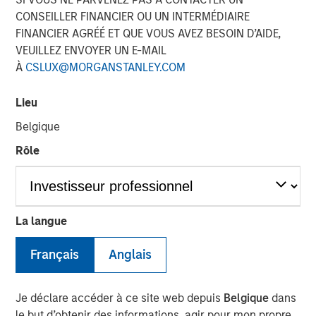
CONSEILLER FINANCIER OU UN INTERMÉDIAIRE
FINANCIER AGRÉÉ ET QUE VOUS AVEZ BESOIN D’AIDE,
VEUILLEZ ENVOYER UN E-MAIL
À
CSLUX@MORGANSTANLEY.COM
Lieu
Play
Belgique
Rôle
Video
La langue
Portfolio Solutions Group
Français
Anglais
The Portfolio Solutions Group is a comprehensive multi-
asset business, with activity across all asset strategies
Je déclare accéder à ce site web depuis
Belgique
dans
and types (traditional and alternative), through solutions
le but d’obtenir des informations, agir pour mon propre
that span fully liquid (public assets), comprehensive