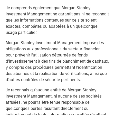
Je comprends également que Morgan Stanley
Investment Management ne garantit pas ni ne reconnait
que les informations contenues sur ce site soient
exactes, complètes ou adaptées à un quelconque
usage particulier.
Morgan Stanley Investment Management impose des
TRIMESTRIELLES
C
obligations aux professionnels du secteur financier
pour prévenir l’utilisation détournée de fonds
The BEAT™ for Q3 2026 - August
T
d’investissement à des fins de blanchiment de capitaux,
C
Use The BEAT™ as your timely resource for the
y compris des procédures permettant l'identification
a
markets. Each edition gives you ideas and
W
des abonnés et la réalisation de vérifications, ainsi que
insights that show you how to navigate the
o
d'autres contrôles de sécurité pertinents.
current investment environment.
p
F
Je reconnais qu'aucune entité de Morgan Stanley
e
Investment Management, ni aucune de ses sociétés
i
affiliées, ne pourra être tenue responsable de
co
quelconques pertes résultant directement ou
m
5 AOÛT 2026
5
indirectement de toute information consultée résultant