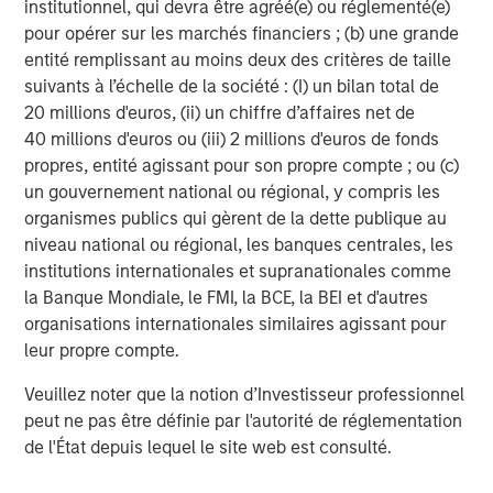
consent of the Firm. It is not addressed to any other person and
institutionnel, qui devra être agréé(e) ou réglementé(e)
may not be used by them for any purpose whatsoever. It is the
pour opérer sur les marchés financiers ; (b) une grande
responsibility of every person reading this material to fully
entité remplissant au moins deux des critères de taille
observe the laws of any relevant country, including obtaining
any governmental or other consent which may be required or
suivants à l’échelle de la société : (I) un bilan total de
observing any other formality which needs to be observed in
20 millions d'euros, (ii) un chiffre d’affaires net de
that country.
40 millions d'euros ou (iii) 2 millions d'euros de fonds
This material is a general communication, which is not impartial,
propres, entité agissant pour son propre compte ; ou (c)
is for informational and educational purposes only, not a
un gouvernement national ou régional, y compris les
recommendation to purchase or sell specific securities, or to
adopt any particular investment strategy. Information does not
organismes publics qui gèrent de la dette publique au
address financial objectives, situation or specific needs of
niveau national ou régional, les banques centrales, les
individual investors.
institutions internationales et supranationales comme
Any charts and graphs provided are for illustrative purposes
la Banque Mondiale, le FMI, la BCE, la BEI et d'autres
only. Any performance quoted represents past performance
.
Past performance does not guarantee future results
. All
organisations internationales similaires agissant pour
investments involve risks, including the possible loss of
leur propre compte.
principal.
Veuillez noter que la notion d’Investisseur professionnel
For the complete content and important disclosures, refer to
the
Article’s PDF
.
peut ne pas être définie par l'autorité de réglementation
de l'État depuis lequel le site web est consulté.