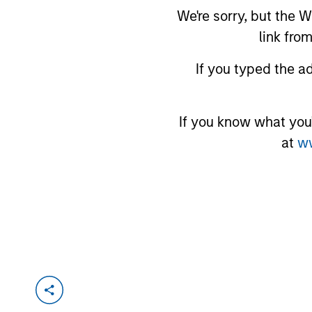
We're sorry, but the 
link fro
If you typed the a
If you know what you'r
at
w