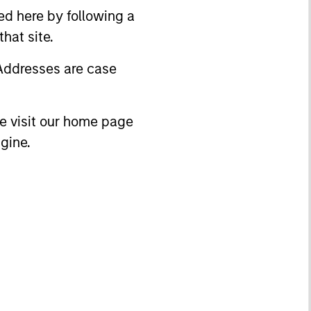
ed here by following a
hat site.
 Addresses are case
ase visit our home page
gine.