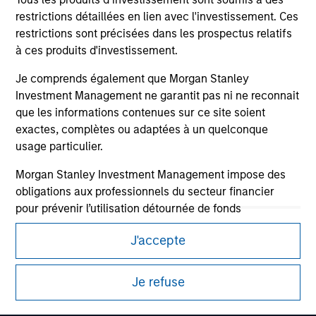
restrictions détaillées en lien avec l'investissement. Ces
restrictions sont précisées dans les prospectus relatifs
à ces produits d'investissement.
Je comprends également que Morgan Stanley
Investment Management ne garantit pas ni ne reconnait
que les informations contenues sur ce site soient
exactes, complètes ou adaptées à un quelconque
usage particulier.
Morgan Stanley Investment Management impose des
Morgan Stanley
obligations aux professionnels du secteur financier
pour prévenir l’utilisation détournée de fonds
Morgan Stanley Careers
d’investissement à des fins de blanchiment de capitaux,
J'accepte
y compris des procédures permettant l'identification
des abonnés et la réalisation de vérifications, ainsi que
d'autres contrôles de sécurité pertinents.
Je refuse
Je reconnais qu'aucune entité de Morgan Stanley
Ce document est une communication promotionnelle.