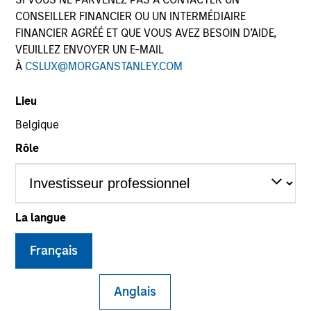
CONSEILLER FINANCIER OU UN INTERMÉDIAIRE
FINANCIER AGRÉÉ ET QUE VOUS AVEZ BESOIN D’AIDE,
VEUILLEZ ENVOYER UN E-MAIL
À
CSLUX@MORGANSTANLEY.COM
SECTOR
Natural Gas Infrastructure
Lieu
Belgique
Rôle
COUNTRY
India
La langue
Invested on
Français
Jan 2019
Anglais
Transaction Type