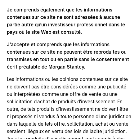
Morgan Stanley India Infrastructure Partners
Je comprends également que les informations
contenues sur ce site ne sont adressées à aucune
partie autre qu’un investisseur professionnel dans le
pays où le site Web est consulté.
As of August 21, 2025. The above is provided for
J’accepte et comprends que les informations
informational and educational purposes only. There is no
contenues sur ce site ne peuvent être reproduites ou
guarantee that the investment mentioned resulted in
transmises en tout ou en partie sans le consentement
positive performance (for realized holdings), or will perform
well in the future (for current holdings). The trademarks and
écrit préalable de Morgan Stanley.
service marks above are the property of their respective
owners. The information on this website has not been
Les informations ou les opinions contenues sur ce site
authorized, sponsored, or otherwise approved by such
ne doivent pas être considérées comme une publicité
owners. By clicking on any links shown here, you agree that
ou interprétées comme une offre de vente ou une
you are navigating to a third party site. We are providing
these hyperlinks to you only as a convenience and the
sollicitation d'achat de produits d'investissement. En
inclusion of any hyperlink is not and does not imply any
outre, de tels produits d’investissement ne doivent être
endorsement, approval, investigation, verification or
ni proposés ni vendus à toute personne d’une juridiction
monitoring by us of any information contained in any
dans laquelle de tels offre, sollicitation, achat ou vente
hyperlinked site. In no event shall we be responsible for the
information contained on the site or your use of such site
seraient illégaux en vertu des lois de ladite juridiction.
Tous les produits d’investissement sont soumis à des