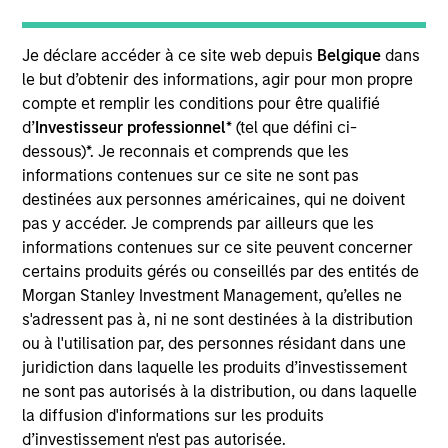
Significant Minority
Je déclare accéder à ce site web depuis
Belgique
dans
Realization Date
Jan 2024
le but d’obtenir des informations, agir pour mon propre
compte et remplir les conditions pour être qualifié
Unison Enviro holds a 25-year license to build
d’
Investisseur professionnel
* (tel que défini ci-
networks to widely distribute clean-piped gas to
dessous)*. Je reconnais et comprends que les
residential, industrial and commercial consumers
informations contenues sur ce site ne sont pas
and compressed natural gas to vehicle owners in
destinées aux personnes américaines, qui ne doivent
pas y accéder. Je comprends par ailleurs que les
five districts in India. The Fund had partnered with
informations contenues sur ce site peuvent concerner
Ashoka Buildcon Limited, one of India’s leading
certains produits gérés ou conseillés par des entités de
listed infrastructure developers and a pioneer in
Morgan Stanley Investment Management, qu’elles ne
public private partnership in highway projects with
s'adressent pas à, ni ne sont destinées à la distribution
over 2 decades of experience.
ou à l'utilisation par, des personnes résidant dans une
juridiction dans laquelle les produits d’investissement
View Site
ne sont pas autorisés à la distribution, ou dans laquelle
la diffusion d'informations sur les produits
Investment Team
d’investissement n'est pas autorisée.