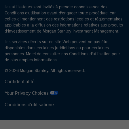
Investment Management, ni aucune de ses sociétés
Les utilisateurs sont invités à prendre connaissance des
affiliées, ne pourra être tenue responsable de
Conditions d’utilisation avant d’engager toute procédure, car
quelconques pertes résultant directement ou
celles-ci mentionnent des restrictions légales et réglementaires
indirectement de toute information consultée résultant
applicables à la diffusion des informations relatives aux produits
d’une déclaration fausse ou erronée de ma part. En
d’investissement de Morgan Stanley Investment Management.
acceptant cette déclaration, je confirme également
Les services décrits sur ce site Web peuvent ne pas être
mon acceptation des
Terms of Use
, que j'ai lues et
disponibles dans certaines juridictions ou pour certaines
comprises. Si la déclaration ci-dessus est exacte,
personnes. Merci de consulter nos Conditions d’utilisation pour
veuillez cliquer sur « J'accepte » ci-dessous pour
de plus amples informations.
continuer. Sinon, cliquez sur « Je ne suis pas d'accord »
© 2026 Morgan Stanley. All rights reserved.
ci-dessous pour revenir à la page d'accueil.
Confidentialité
* Un
Investisseur professionnel
peut désigner (tel
qu’interprété à l’annexe II, partie I, de la directive
Your Privacy Choices
2014/65/UE (« MiFID »)) : (a) un établissement de crédit,
Conditions d'utilisatione
une société d'investissement, une institution financière
autorisée et réglementée, une compagnie d'assurance,
un organisme de placement collectif ou la société de
gestion de cet organisme, un fonds de pension ou la