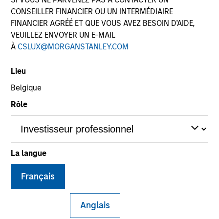
CONSEILLER FINANCIER OU UN INTERMÉDIAIRE
FINANCIER AGRÉÉ ET QUE VOUS AVEZ BESOIN D’AIDE,
VEUILLEZ ENVOYER UN E-MAIL
SECTOR
À
CSLUX@MORGANSTANLEY.COM
Energy
Lieu
Belgique
COUNTRY
United States
Rôle
La langue
Invested on
May 2009
Français
Transaction Type
Growth Investment
Anglais