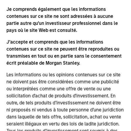
As of July 25, 2025. The above is provided for informational
Je comprends également que les informations
and educational purposes only. There is no guarantee that
contenues sur ce site ne sont adressées à aucune
the investment mentioned resulted in positive performance
partie autre qu’un investisseur professionnel dans le
(for realized holdings), or will perform well in the future (for
current holdings). The trademarks and service marks above
pays où le site Web est consulté.
are the property of their respective owners. The information
on this website has not been authorized, sponsored, or
J’accepte et comprends que les informations
otherwise approved by such owners. By clicking on any
contenues sur ce site ne peuvent être reproduites ou
links shown here, you agree that you are navigating to a
transmises en tout ou en partie sans le consentement
third party site. We are providing these hyperlinks to you
only as a convenience and the inclusion of any hyperlink is
écrit préalable de Morgan Stanley.
not and does not imply any endorsement, approval,
investigation, verification or monitoring by us of any
Les informations ou les opinions contenues sur ce site
information contained in any hyperlinked site. In no event
ne doivent pas être considérées comme une publicité
shall we be responsible for the information contained on
ou interprétées comme une offre de vente ou une
the site or your use of such site.
sollicitation d'achat de produits d'investissement. En
outre, de tels produits d’investissement ne doivent être
ni proposés ni vendus à toute personne d’une juridiction
dans laquelle de tels offre, sollicitation, achat ou vente
seraient illégaux en vertu des lois de ladite juridiction.
Tous les produits d’investissement sont soumis à des