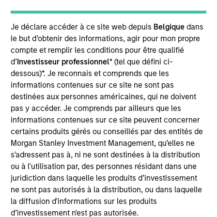
Realization Date
May 2020
Je déclare accéder à ce site web depuis
Belgique
dans
Triana Energy is a natural gas exploration and
le but d’obtenir des informations, agir pour mon propre
compte et remplir les conditions pour être qualifié
production company led by one of the premier
d’
Investisseur professionnel
* (tel que défini ci-
management teams in the Appalachian Basin.
dessous)*. Je reconnais et comprends que les
informations contenues sur ce site ne sont pas
View Site
destinées aux personnes américaines, qui ne doivent
Investment Teams
pas y accéder. Je comprends par ailleurs que les
Morgan Stanley Energy Partners,
Morgan
informations contenues sur ce site peuvent concerner
certains produits gérés ou conseillés par des entités de
Stanley Capital Partners
Morgan Stanley Investment Management, qu’elles ne
s'adressent pas à, ni ne sont destinées à la distribution
ou à l'utilisation par, des personnes résidant dans une
juridiction dans laquelle les produits d’investissement
ne sont pas autorisés à la distribution, ou dans laquelle
la diffusion d'informations sur les produits
d’investissement n'est pas autorisée.