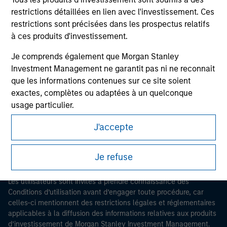
restrictions détaillées en lien avec l'investissement. Ces
restrictions sont précisées dans les prospectus relatifs
à ces produits d'investissement.
Je comprends également que Morgan Stanley
Investment Management ne garantit pas ni ne reconnait
Morgan Stanley
que les informations contenues sur ce site soient
exactes, complètes ou adaptées à un quelconque
Morgan Stanley Careers
usage particulier.
Morgan Stanley Investment Management impose des
J'accepte
obligations aux professionnels du secteur financier
pour prévenir l’utilisation détournée de fonds
Je refuse
d’investissement à des fins de blanchiment de capitaux,
Ce document est une communication promotionnelle.
y compris des procédures permettant l'identification
Les utilisateurs sont invités à prendre connaissance des
des abonnés et la réalisation de vérifications, ainsi que
Conditions d’utilisation avant d’engager toute procédure, car
d'autres contrôles de sécurité pertinents.
celles-ci mentionnent des restrictions légales et réglementaires
applicables à la diffusion des informations relatives aux produits
Je reconnais qu'aucune entité de Morgan Stanley
d’investissement de Morgan Stanley Investment Management.