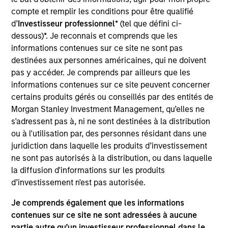
Realization Date
compte et remplir les conditions pour être qualifié
Jan 2006
d’
Investisseur professionnel
* (tel que défini ci-
dessous)*. Je reconnais et comprends que les
Triana Energy is a natural gas exploration and
informations contenues sur ce site ne sont pas
production company led by one of the premier
destinées aux personnes américaines, qui ne doivent
management teams in the Appalachian Basin.
pas y accéder. Je comprends par ailleurs que les
View Current Employment Opportunities
informations contenues sur ce site peuvent concerner
certains produits gérés ou conseillés par des entités de
View Site
Morgan Stanley Investment Management, qu’elles ne
s'adressent pas à, ni ne sont destinées à la distribution
Investment Team
ou à l'utilisation par, des personnes résidant dans une
Morgan Stanley Energy Partners
juridiction dans laquelle les produits d’investissement
ne sont pas autorisés à la distribution, ou dans laquelle
Press Release
la diffusion d'informations sur les produits
Morgan Stanley Private Equity and Triana
d’investissement n'est pas autorisée.
Energy Announce Second Partnership
Jun 02,2009
Je comprends également que les informations
contenues sur ce site ne sont adressées à aucune
partie autre qu’un investisseur professionnel dans le