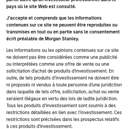
pays où le site Web est consulté.
J’accepte et comprends que les informations
contenues sur ce site ne peuvent être reproduites ou
transmises en tout ou en partie sans le consentement
As of July 25, 2025. The above is provided for informational
écrit préalable de Morgan Stanley.
and educational purposes only. There is no guarantee that
the investment mentioned resulted in positive performance
Les informations ou les opinions contenues sur ce site
(for realized holdings), or will perform well in the future (for
ne doivent pas être considérées comme une publicité
current holdings). The trademarks and service marks above
are the property of their respective owners. The information
ou interprétées comme une offre de vente ou une
on this website has not been authorized, sponsored, or
sollicitation d'achat de produits d'investissement. En
otherwise approved by such owners. By clicking on any
outre, de tels produits d’investissement ne doivent être
links shown here, you agree that you are navigating to a
ni proposés ni vendus à toute personne d’une juridiction
third party site. We are providing these hyperlinks to you
only as a convenience and the inclusion of any hyperlink is
dans laquelle de tels offre, sollicitation, achat ou vente
not and does not imply any endorsement, approval,
seraient illégaux en vertu des lois de ladite juridiction.
investigation, verification or monitoring by us of any
Tous les produits d’investissement sont soumis à des
information contained in any hyperlinked site. In no event
restrictions détaillées en lien avec l'investissement. Ces
shall we be responsible for the information contained on
the site or your use of such site.
restrictions sont précisées dans les prospectus relatifs
à ces produits d'investissement.