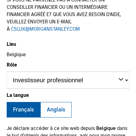
CONSEILLER FINANCIER OU UN INTERMÉDIAIRE
FINANCIER AGRÉÉ ET QUE VOUS AVEZ BESOIN D’AIDE,
VEUILLEZ ENVOYER UN E-MAIL
SECTOR
À
CSLUX@MORGANSTANLEY.COM
Energy
Lieu
Belgique
COUNTRY
United States
Rôle
La langue
Invested on
Jan 2001
Français
Anglais
Transaction Type
Growth Investment
Je déclare accéder à ce site web depuis
Belgique
dans
le but d’obtenir des informations, agir pour mon propre