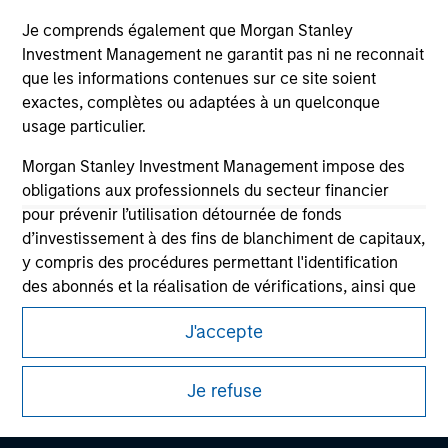
Je comprends également que Morgan Stanley
Investment Management ne garantit pas ni ne reconnait
que les informations contenues sur ce site soient
exactes, complètes ou adaptées à un quelconque
usage particulier.
Morgan Stanley Investment Management impose des
obligations aux professionnels du secteur financier
pour prévenir l’utilisation détournée de fonds
d’investissement à des fins de blanchiment de capitaux,
Morgan Stanley
y compris des procédures permettant l'identification
des abonnés et la réalisation de vérifications, ainsi que
Morgan Stanley Careers
d'autres contrôles de sécurité pertinents.
J'accepte
Je reconnais qu'aucune entité de Morgan Stanley
Investment Management, ni aucune de ses sociétés
Je refuse
affiliées, ne pourra être tenue responsable de
quelconques pertes résultant directement ou
Ce document est une communication promotionnelle.
indirectement de toute information consultée résultant