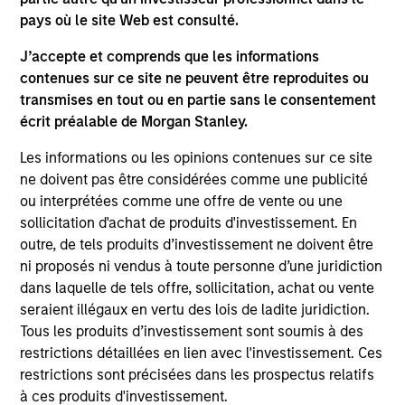
Quraishi As Chief Executive Officer
pays où le site Web est consulté.
Jan 06,2026
J’accepte et comprends que les informations
contenues sur ce site ne peuvent être reproduites ou
transmises en tout ou en partie sans le consentement
écrit préalable de Morgan Stanley.
Les informations ou les opinions contenues sur ce site
ne doivent pas être considérées comme une publicité
As of July 25, 2025. The above is provided for informational
ou interprétées comme une offre de vente ou une
and educational purposes only. There is no guarantee that
the investment mentioned resulted in positive performance
sollicitation d'achat de produits d'investissement. En
(for realized holdings), or will perform well in the future (for
outre, de tels produits d’investissement ne doivent être
current holdings). The trademarks and service marks above
ni proposés ni vendus à toute personne d’une juridiction
are the property of their respective owners. The information
on this website has not been authorized, sponsored, or
dans laquelle de tels offre, sollicitation, achat ou vente
otherwise approved by such owners. By clicking on any
seraient illégaux en vertu des lois de ladite juridiction.
links shown here, you agree that you are navigating to a
Tous les produits d’investissement sont soumis à des
third party site. We are providing these hyperlinks to you
restrictions détaillées en lien avec l'investissement. Ces
only as a convenience and the inclusion of any hyperlink is
not and does not imply any endorsement, approval,
restrictions sont précisées dans les prospectus relatifs
investigation, verification or monitoring by us of any
à ces produits d'investissement.