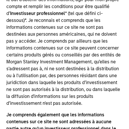
Thermogenics is a comprehensive provider of
compte et remplir les conditions pour être qualifié
outsourced boiler services, with a primary focus on
d’
Investisseur professionnel
* (tel que défini ci-
recurring maintenance & repair services and
dessous)*. Je reconnais et comprends que les
additional offerings across complementary
informations contenues sur ce site ne sont pas
equipment sales and rental services.
destinées aux personnes américaines, qui ne doivent
View Current Employment Opportunities
pas y accéder. Je comprends par ailleurs que les
informations contenues sur ce site peuvent concerner
View Site
certains produits gérés ou conseillés par des entités de
Morgan Stanley Investment Management, qu’elles ne
Board Membership
s'adressent pas à, ni ne sont destinées à la distribution
Adam Shaw,
Patrick Whitehead,
Marc Godlis,
ou à l'utilisation par, des personnes résidant dans une
Clayton Marsh
juridiction dans laquelle les produits d’investissement
ne sont pas autorisés à la distribution, ou dans laquelle
Investment Team
la diffusion d'informations sur les produits
Morgan Stanley Capital Partners
d’investissement n'est pas autorisée.
Press Release
Je comprends également que les informations
Thermogenics Appoints Industry Veteran Arif
contenues sur ce site ne sont adressées à aucune
partie autre qu’un investisseur professionnel dans le