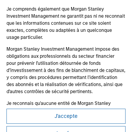
information contained in any hyperlinked site. In no event
shall we be responsible for the information contained on
Je comprends également que Morgan Stanley
the site or your use of such site.
Investment Management ne garantit pas ni ne reconnait
que les informations contenues sur ce site soient
exactes, complètes ou adaptées à un quelconque
usage particulier.
Morgan Stanley Investment Management impose des
obligations aux professionnels du secteur financier
pour prévenir l’utilisation détournée de fonds
d’investissement à des fins de blanchiment de capitaux,
y compris des procédures permettant l'identification
des abonnés et la réalisation de vérifications, ainsi que
d'autres contrôles de sécurité pertinents.
Morgan Stanley
Je reconnais qu'aucune entité de Morgan Stanley
Morgan Stanley Careers
Investment Management, ni aucune de ses sociétés
J'accepte
affiliées, ne pourra être tenue responsable de
quelconques pertes résultant directement ou
indirectement de toute information consultée résultant