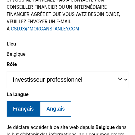
CONSEILLER FINANCIER OU UN INTERMÉDIAIRE
FINANCIER AGRÉÉ ET QUE VOUS AVEZ BESOIN D’AIDE,
VEUILLEZ ENVOYER UN E-MAIL
SECTOR
À
CSLUX@MORGANSTANLEY.COM
Business & Consumer Services
Lieu
Belgique
COUNTRY
United States
Rôle
La langue
Invested on
Jun 2025
Français
Anglais
Transaction Type
Buyout
Je déclare accéder à ce site web depuis
Belgique
dans
le but d’obtenir des informations, agir pour mon propre