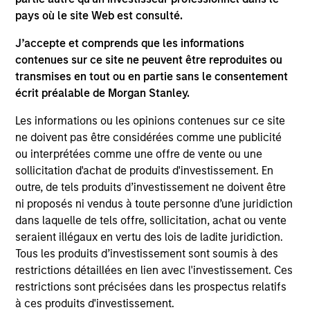
Press Release
pays où le site Web est consulté.
Morgan Stanley Capital Partners Acquires
J’accepte et comprends que les informations
RowCal
contenues sur ce site ne peuvent être reproduites ou
May 01,2023
transmises en tout ou en partie sans le consentement
écrit préalable de Morgan Stanley.
Les informations ou les opinions contenues sur ce site
ne doivent pas être considérées comme une publicité
ou interprétées comme une offre de vente ou une
sollicitation d'achat de produits d'investissement. En
outre, de tels produits d’investissement ne doivent être
As of July 25, 2025. The above is provided for informational
ni proposés ni vendus à toute personne d’une juridiction
and educational purposes only. There is no guarantee that
dans laquelle de tels offre, sollicitation, achat ou vente
the investment mentioned resulted in positive performance
(for realized holdings), or will perform well in the future (for
seraient illégaux en vertu des lois de ladite juridiction.
current holdings). The trademarks and service marks above
Tous les produits d’investissement sont soumis à des
are the property of their respective owners. The information
restrictions détaillées en lien avec l'investissement. Ces
on this website has not been authorized, sponsored, or
restrictions sont précisées dans les prospectus relatifs
otherwise approved by such owners. By clicking on any
links shown here, you agree that you are navigating to a
à ces produits d'investissement.