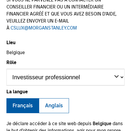
CONSEILLER FINANCIER OU UN INTERMÉDIAIRE
FINANCIER AGRÉÉ ET QUE VOUS AVEZ BESOIN D’AIDE,
VEUILLEZ ENVOYER UN E-MAIL
SECTOR
À
CSLUX@MORGANSTANLEY.COM
Business & Consumer Services
Lieu
Belgique
COUNTRY
United States
Rôle
La langue
Invested on
Apr 2023
Français
Anglais
Transaction Type
Founder Recapitalization
Je déclare accéder à ce site web depuis
Belgique
dans
le but d’obtenir des informations, agir pour mon propre