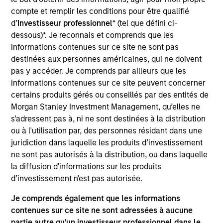
RowCal is a provider of outsourced homeowner
compte et remplir les conditions pour être qualifié
association (HOA) property management services,
d’
Investisseur professionnel
* (tel que défini ci-
offering a comprehensive solution to better manage
dessous)*. Je reconnais et comprends que les
and maintain HOA communities. The company’s
informations contenues sur ce site ne sont pas
differentiated approach, which leverages advanced
destinées aux personnes américaines, qui ne doivent
technology and an integrated care team to enhance
pas y accéder. Je comprends par ailleurs que les
the customer experience, has enabled RowCal to
informations contenues sur ce site peuvent concerner
certains produits gérés ou conseillés par des entités de
emerge as a leading and trusted provider in the
Morgan Stanley Investment Management, qu’elles ne
space since inception in 2018.
s'adressent pas à, ni ne sont destinées à la distribution
View Current Employment Opportunities
ou à l'utilisation par, des personnes résidant dans une
juridiction dans laquelle les produits d’investissement
View Site
ne sont pas autorisés à la distribution, ou dans laquelle
Board Membership
la diffusion d'informations sur les produits
Adam Shaw,
Patrick Whitehead,
Marc Godlis
d’investissement n'est pas autorisée.
Je comprends également que les informations
Investment Team
contenues sur ce site ne sont adressées à aucune
Morgan Stanley Capital Partners
partie autre qu’un investisseur professionnel dans le