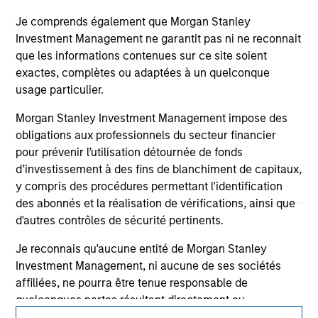
third party site. We are providing these hyperlinks to you
only as a convenience and the inclusion of any hyperlink is
Je comprends également que Morgan Stanley
not and does not imply any endorsement, approval,
Investment Management ne garantit pas ni ne reconnait
investigation, verification or monitoring by us of any
que les informations contenues sur ce site soient
information contained in any hyperlinked site. In no event
shall we be responsible for the information contained on
exactes, complètes ou adaptées à un quelconque
the site or your use of such site.
usage particulier.
Morgan Stanley Investment Management impose des
obligations aux professionnels du secteur financier
pour prévenir l’utilisation détournée de fonds
d’investissement à des fins de blanchiment de capitaux,
y compris des procédures permettant l'identification
des abonnés et la réalisation de vérifications, ainsi que
d'autres contrôles de sécurité pertinents.
Je reconnais qu'aucune entité de Morgan Stanley
Investment Management, ni aucune de ses sociétés
affiliées, ne pourra être tenue responsable de
Morgan Stanley
quelconques pertes résultant directement ou
indirectement de toute information consultée résultant