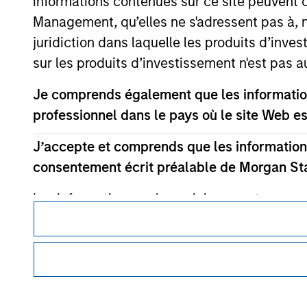
informations contenues sur ce site peuvent 
Management, qu’elles ne s'adressent pas à, ni
juridiction dans laquelle les produits d’inves
sur les produits d’investissement n'est pas a
Morgan Stan
Je comprends également que les information
Morgan Stan
professionnel dans le pays où le site Web es
J’accepte et comprends que les informations
consentement écrit préalable de Morgan St
Les informations ou les opinions contenues 
offre de vente ou une sollicitation d'achat de
Ce document est une communication promotionnelle.
proposés ni vendus à toute personne d’une juri
Les utilisateurs sont invités à prendre connaissance des Cond
lois de ladite juridiction. Tous les produits 
procédure, car celles-ci mentionnent des restrictions légale
restrictions sont précisées dans les prospec
des informations relatives aux produits d’investissement 