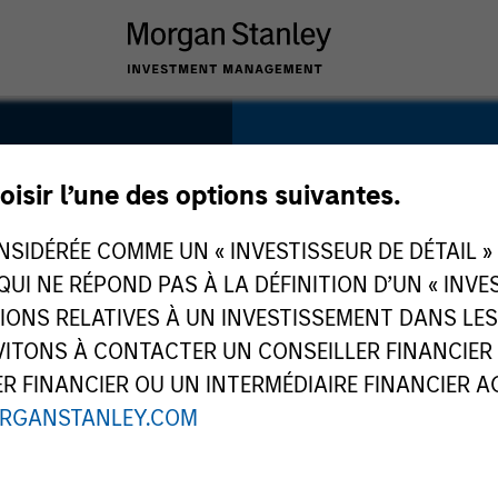
SECTOR
Industrial Services
oisir l’une des options suivantes.
le
IDÉRÉE COMME UN « INVESTISSEUR DE DÉTAIL » AU
 QUI NE RÉPOND PAS À LA DÉFINITION D’UN « INV
TIONS RELATIVES À UN INVESTISSEMENT DANS L
COUNTRY
TONS À CONTACTER UN CONSEILLER FINANCIER O
United States
 FINANCIER OU UN INTERMÉDIAIRE FINANCIER AGR
RGANSTANLEY.COM