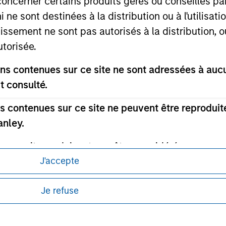
concerner certains produits gérés ou conseillés p
 ne sont destinées à la distribution ou à l'utilisat
tissement ne sont pas autorisés à la distribution, o
utorisée.
ley
s contenues sur ce site ne sont adressées à aucun
ley Careers
t consulté.
 contenues sur ce site ne peuvent être reproduite
anley.
sur ce site ne doivent pas être considérées comm
 produits d'investissement. En outre, de tels produ
J'accepte
diction dans laquelle de tels offre, sollicitation,
itions d’utilisation avant d’engager toute
Je refuse
d’investissement sont soumis à des restrictions dét
s et réglementaires applicables à la diffusion
tus relatifs à ces produits d'investissement.
de Morgan Stanley Investment Management.