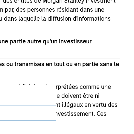
ar des entités de Morgan Stanley Investment
ion par, des personnes résidant dans une
u dans laquelle la diffusion d'informations
e partie autre qu’un investisseur
s ou transmises en tout ou en partie sans le
e une publicité ou interprétées comme une
its d’investissement ne doivent être ni
Confidentialité
 achat ou vente seraient illégaux en vertu des
aillées en lien avec l'investissement. Ces
Your Privacy Choices
Conditions d'utilisatione