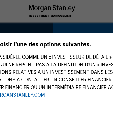
SECTOR
Business &
oisir l’une des options suivantes.
Consumer Service
IDÉRÉE COMME UN « INVESTISSEUR DE DÉTAIL » AU
 QUI NE RÉPOND PAS À LA DÉFINITION D’UN « INV
TIONS RELATIVES À UN INVESTISSEMENT DANS L
COUNTRY
TONS À CONTACTER UN CONSEILLER FINANCIER O
United States
 FINANCIER OU UN INTERMÉDIAIRE FINANCIER AGR
RGANSTANLEY.COM