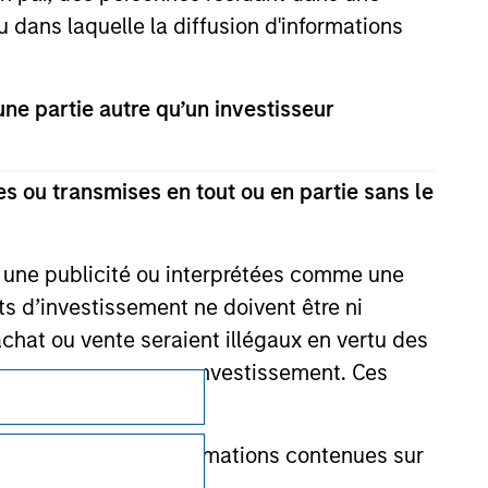
val, investigation, verification or
u dans laquelle la diffusion d'informations
 for the information contained on the site
e partie autre qu’un investisseur
s ou transmises en tout ou en partie sans le
e une publicité ou interprétées comme une
its d’investissement ne doivent être ni
 achat ou vente seraient illégaux en vertu des
aillées en lien avec l'investissement. Ces
Confidentialité
onnait que les informations contenues sur
Your Privacy Choices