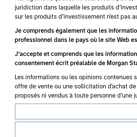
only as a convenience and the inclusion of 
juridiction dans laquelle les produits d’inves
monitoring by us of any information contain
or your use of such site.
sur les produits d’investissement n'est pas a
Je comprends également que les information
professionnel dans le pays où le site Web es
Morgan Stan
J’accepte et comprends que les informations
consentement écrit préalable de Morgan St
Morgan Stan
Les informations ou les opinions contenues 
offre de vente ou une sollicitation d'achat de
proposés ni vendus à toute personne d’une juri
lois de ladite juridiction. Tous les produits 
restrictions sont précisées dans les prospec
Ce document est une communication promotionnelle.
Je comprends également que Morgan Stanley 
Les utilisateurs sont invités à prendre connaissance des Cond
ce site soient exactes, complètes ou adapté