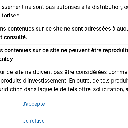
any hyperlink is not and does not imply any endorsement, appro
tissement ne sont pas autorisés à la distribution, o
ed in any hyperlinked site. In no event shall we be responsible
utorisée.
s contenues sur ce site ne sont adressées à aucun
t consulté.
ley
 contenues sur ce site ne peuvent être reproduite
anley.
ley Careers
sur ce site ne doivent pas être considérées comm
 produits d'investissement. En outre, de tels produ
diction dans laquelle de tels offre, sollicitation,
d’investissement sont soumis à des restrictions dét
J'accepte
tus relatifs à ces produits d'investissement.
Investment Management ne garantit pas ni ne rec
Je refuse
itions d’utilisation avant d’engager toute
es à un quelconque usage particulier.