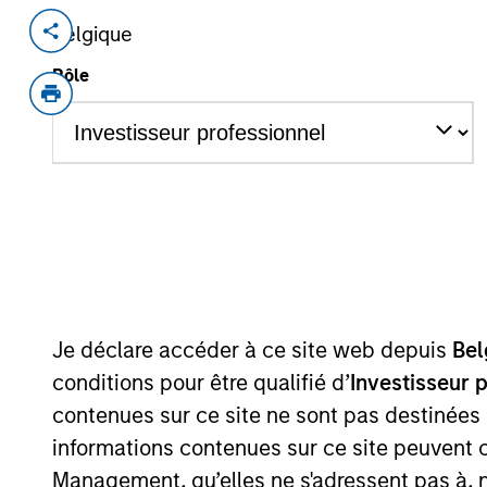
Belgique
Invested on
Transacti
Aug 2016
Found
Rôle
Recapi
Pathway Veterinary Alliance, now Thri
owner and operator. Thrive owns and
Affordable Vet Care clinics across the
View Current Employment Opportunit
View Site
Je déclare accéder à ce site web depuis
Bel
conditions pour être qualifié d’
Investisseur 
As of July 25, 2025. The above is provided
contenues sur ce site ne sont pas destinées
resulted in positive performance (for realiz
informations contenues sur ce site peuvent 
above are the property of their respective
such owners. By clicking on any links shown
Management, qu’elles ne s'adressent pas à, ni