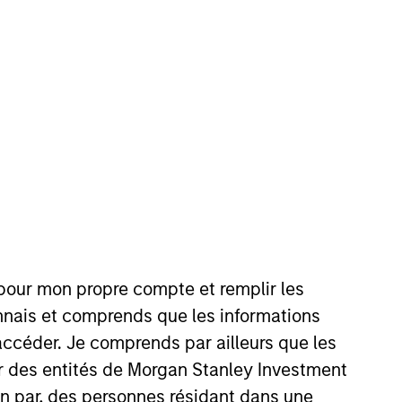
nvestment Team
organ Stanley Capital Partners
 pour mon propre compte et remplir les
connais et comprends que les informations
guarantee that the investment mentioned
accéder. Je comprends par ailleurs que les
ldings). The trademarks and service marks
ar des entités de Morgan Stanley Investment
zed, sponsored, or otherwise approved by
 We are providing these hyperlinks to you
ion par, des personnes résidant dans une