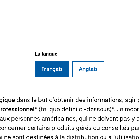
I
on Type
Realization Date
M
er
Apr 2020
talization
ve Pet Healthcare is a leading veterinary hospital
 operates 400 general, specialty and Thrive branded
La langue
 US.
Français
Anglais
ies
gique
dans le but d’obtenir des informations, agir
professionnel
* (tel que défini ci-dessous)*. Je re
 for informational and educational purposes only. There is no 
 aux personnes américaines, qui ne doivent pas y 
ed holdings), or will perform well in the future (for current ho
concerner certains produits gérés ou conseillés p
 owners. The information on this website has not been authori
 here, you agree that you are navigating to a third party site.
 ne sont destinées à la distribution ou à l'utilisat