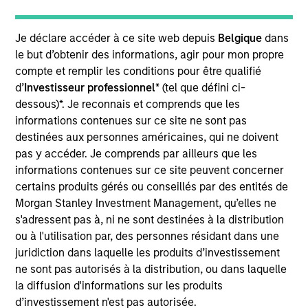
Mountain Gas was a processing business that owned two
facilities in the United States: the Red Desert, a cryogenic
plant, and Granger, a refrigeration unit and a cryogenic unit.
Je déclare accéder à ce site web depuis
Belgique
dans
Investment Team
le but d’obtenir des informations, agir pour mon propre
Morgan Stanley Energy Partners
compte et remplir les conditions pour être qualifié
d’
Investisseur professionnel
* (tel que défini ci-
dessous)*. Je reconnais et comprends que les
informations contenues sur ce site ne sont pas
destinées aux personnes américaines, qui ne doivent
pas y accéder. Je comprends par ailleurs que les
As of July 25, 2025. The above is provided for informational
informations contenues sur ce site peuvent concerner
and educational purposes only. There is no guarantee that
certains produits gérés ou conseillés par des entités de
the investment mentioned resulted in positive performance
(for realized holdings), or will perform well in the future (for
Morgan Stanley Investment Management, qu’elles ne
current holdings). The trademarks and service marks above
s'adressent pas à, ni ne sont destinées à la distribution
are the property of their respective owners. The information
ou à l'utilisation par, des personnes résidant dans une
on this website has not been authorized, sponsored, or
juridiction dans laquelle les produits d’investissement
otherwise approved by such owners. By clicking on any
links shown here, you agree that you are navigating to a
ne sont pas autorisés à la distribution, ou dans laquelle
third party site. We are providing these hyperlinks to you
la diffusion d'informations sur les produits
only as a convenience and the inclusion of any hyperlink is
d’investissement n'est pas autorisée.
not and does not imply any endorsement, approval,