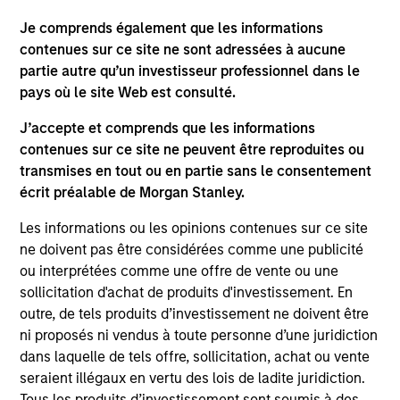
investigation, verification or monitoring by us of any
Je comprends également que les informations
information contained in any hyperlinked site. In no event
contenues sur ce site ne sont adressées à aucune
shall we be responsible for the information contained on
the site or your use of such site.
partie autre qu’un investisseur professionnel dans le
pays où le site Web est consulté.
J’accepte et comprends que les informations
contenues sur ce site ne peuvent être reproduites ou
transmises en tout ou en partie sans le consentement
écrit préalable de Morgan Stanley.
Les informations ou les opinions contenues sur ce site
ne doivent pas être considérées comme une publicité
ou interprétées comme une offre de vente ou une
sollicitation d'achat de produits d'investissement. En
outre, de tels produits d’investissement ne doivent être
Morgan Stanley
ni proposés ni vendus à toute personne d’une juridiction
dans laquelle de tels offre, sollicitation, achat ou vente
Morgan Stanley Careers
seraient illégaux en vertu des lois de ladite juridiction.
Tous les produits d’investissement sont soumis à des