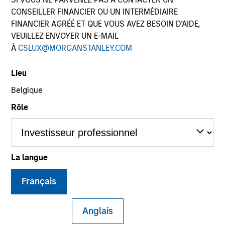
CONSEILLER FINANCIER OU UN INTERMÉDIAIRE
FINANCIER AGRÉÉ ET QUE VOUS AVEZ BESOIN D’AIDE,
VEUILLEZ ENVOYER UN E-MAIL
SECTOR
À
CSLUX@MORGANSTANLEY.COM
Energy
Lieu
Belgique
COUNTRY
United States
Rôle
La langue
Invested on
Jan 1992
Français
Realization Date
Jan 1993
Anglais