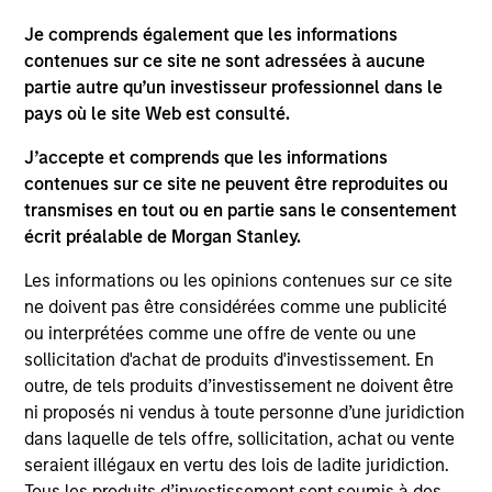
Je comprends également que les informations
As of July 25, 2025. The above is provided for informational
contenues sur ce site ne sont adressées à aucune
and educational purposes only. There is no guarantee that
the investment mentioned resulted in positive performance
partie autre qu’un investisseur professionnel dans le
(for realized holdings), or will perform well in the future (for
pays où le site Web est consulté.
current holdings). The trademarks and service marks above
are the property of their respective owners. The information
J’accepte et comprends que les informations
on this website has not been authorized, sponsored, or
contenues sur ce site ne peuvent être reproduites ou
otherwise approved by such owners. By clicking on any
links shown here, you agree that you are navigating to a
transmises en tout ou en partie sans le consentement
third party site. We are providing these hyperlinks to you
écrit préalable de Morgan Stanley.
only as a convenience and the inclusion of any hyperlink is
not and does not imply any endorsement, approval,
Les informations ou les opinions contenues sur ce site
investigation, verification or monitoring by us of any
ne doivent pas être considérées comme une publicité
information contained in any hyperlinked site. In no event
ou interprétées comme une offre de vente ou une
shall we be responsible for the information contained on
the site or your use of such site.
sollicitation d'achat de produits d'investissement. En
outre, de tels produits d’investissement ne doivent être
ni proposés ni vendus à toute personne d’une juridiction
dans laquelle de tels offre, sollicitation, achat ou vente
seraient illégaux en vertu des lois de ladite juridiction.
Tous les produits d’investissement sont soumis à des