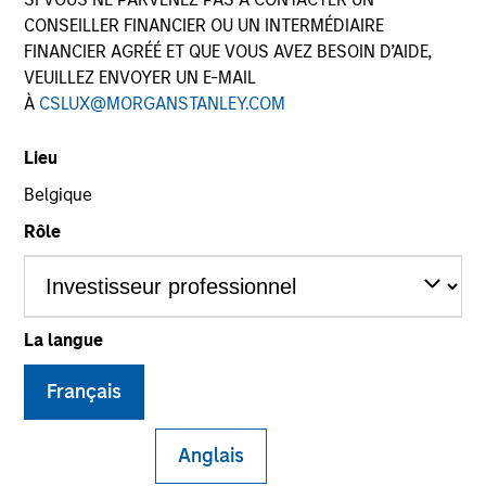
CONSEILLER FINANCIER OU UN INTERMÉDIAIRE
FINANCIER AGRÉÉ ET QUE VOUS AVEZ BESOIN D’AIDE,
VEUILLEZ ENVOYER UN E-MAIL
SECTOR
À
CSLUX@MORGANSTANLEY.COM
Energy
Lieu
Belgique
COUNTRY
United States
Rôle
La langue
Invested on
Aug 2018
Français
Transaction Type
Corporate Carve-out
Anglais