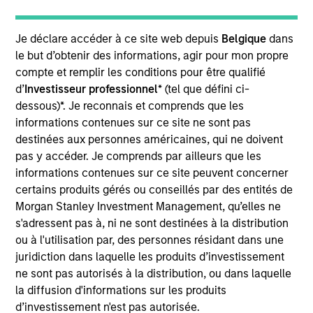
Mission Creek is the largest oil producer in Arkansas
with oil and natural gas assets located in the
Je déclare accéder à ce site web depuis
Belgique
dans
Dorcheat Macedonia and McKamie Patton Fields.
le but d’obtenir des informations, agir pour mon propre
The company also owns a midstream system
compte et remplir les conditions pour être qualifié
comprised of 133 miles of gathering pipeline and a
d’
Investisseur professionnel
* (tel que défini ci-
processing plant with two trains of throughput
dessous)*. Je reconnais et comprends que les
capacity.
informations contenues sur ce site ne sont pas
destinées aux personnes américaines, qui ne doivent
View Site
pas y accéder. Je comprends par ailleurs que les
informations contenues sur ce site peuvent concerner
Board Membership
certains produits gérés ou conseillés par des entités de
John Moon,
Logan Burt,
Andrew Griffin
Morgan Stanley Investment Management, qu’elles ne
s'adressent pas à, ni ne sont destinées à la distribution
Investment Team
ou à l'utilisation par, des personnes résidant dans une
Morgan Stanley Energy Partners
juridiction dans laquelle les produits d’investissement
ne sont pas autorisés à la distribution, ou dans laquelle
la diffusion d'informations sur les produits
d’investissement n'est pas autorisée.