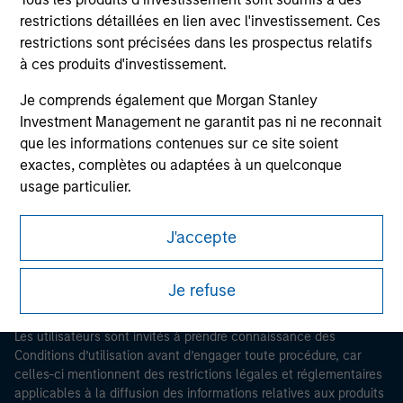
restrictions détaillées en lien avec l'investissement. Ces
restrictions sont précisées dans les prospectus relatifs
à ces produits d'investissement.
Je comprends également que Morgan Stanley
Investment Management ne garantit pas ni ne reconnait
que les informations contenues sur ce site soient
Morgan Stanley
exactes, complètes ou adaptées à un quelconque
Morgan Stanley Careers
usage particulier.
Morgan Stanley Investment Management impose des
J'accepte
obligations aux professionnels du secteur financier
pour prévenir l’utilisation détournée de fonds
d’investissement à des fins de blanchiment de capitaux,
Je refuse
Ce document est une communication promotionnelle.
y compris des procédures permettant l'identification
des abonnés et la réalisation de vérifications, ainsi que
Les utilisateurs sont invités à prendre connaissance des
d'autres contrôles de sécurité pertinents.
Conditions d’utilisation avant d’engager toute procédure, car
celles-ci mentionnent des restrictions légales et réglementaires
Je reconnais qu'aucune entité de Morgan Stanley
applicables à la diffusion des informations relatives aux produits