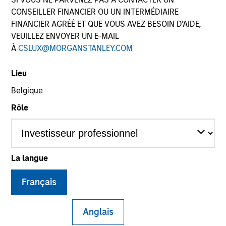
CONSEILLER FINANCIER OU UN INTERMÉDIAIRE
FINANCIER AGRÉÉ ET QUE VOUS AVEZ BESOIN D’AIDE,
VEUILLEZ ENVOYER UN E-MAIL
SECTOR
À
CSLUX@MORGANSTANLEY.COM
Industrial Services
Lieu
Belgique
COUNTRY
United States
Rôle
La langue
Invested on
May 2007
Français
Transaction Type
Buyout
Anglais