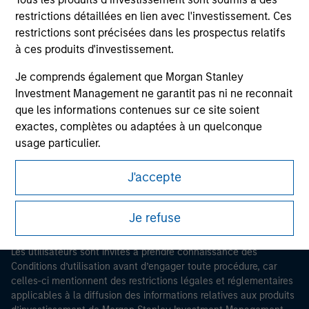
restrictions détaillées en lien avec l'investissement. Ces
restrictions sont précisées dans les prospectus relatifs
à ces produits d'investissement.
Je comprends également que Morgan Stanley
Investment Management ne garantit pas ni ne reconnait
Morgan Stanley
que les informations contenues sur ce site soient
exactes, complètes ou adaptées à un quelconque
Morgan Stanley Careers
usage particulier.
Morgan Stanley Investment Management impose des
J'accepte
obligations aux professionnels du secteur financier
pour prévenir l’utilisation détournée de fonds
Je refuse
d’investissement à des fins de blanchiment de capitaux,
Ce document est une communication promotionnelle.
y compris des procédures permettant l'identification
Les utilisateurs sont invités à prendre connaissance des
des abonnés et la réalisation de vérifications, ainsi que
Conditions d’utilisation avant d’engager toute procédure, car
d'autres contrôles de sécurité pertinents.
celles-ci mentionnent des restrictions légales et réglementaires
applicables à la diffusion des informations relatives aux produits
Je reconnais qu'aucune entité de Morgan Stanley