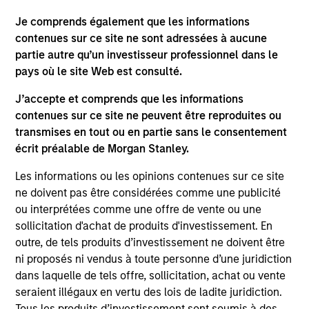
As of July 25, 2025. The above is provided for informational
Je comprends également que les informations
and educational purposes only. There is no guarantee that
contenues sur ce site ne sont adressées à aucune
the investment mentioned resulted in positive performance
partie autre qu’un investisseur professionnel dans le
(for realized holdings), or will perform well in the future (for
pays où le site Web est consulté.
current holdings). The trademarks and service marks above
are the property of their respective owners. The information
J’accepte et comprends que les informations
on this website has not been authorized, sponsored, or
otherwise approved by such owners. By clicking on any
contenues sur ce site ne peuvent être reproduites ou
links shown here, you agree that you are navigating to a
transmises en tout ou en partie sans le consentement
third party site. We are providing these hyperlinks to you
écrit préalable de Morgan Stanley.
only as a convenience and the inclusion of any hyperlink is
not and does not imply any endorsement, approval,
Les informations ou les opinions contenues sur ce site
investigation, verification or monitoring by us of any
information contained in any hyperlinked site. In no event
ne doivent pas être considérées comme une publicité
shall we be responsible for the information contained on
ou interprétées comme une offre de vente ou une
the site or your use of such site.
sollicitation d'achat de produits d'investissement. En
outre, de tels produits d’investissement ne doivent être
ni proposés ni vendus à toute personne d’une juridiction
dans laquelle de tels offre, sollicitation, achat ou vente
seraient illégaux en vertu des lois de ladite juridiction.
Tous les produits d’investissement sont soumis à des