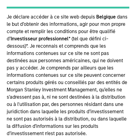
Realization Date
Jan 2010
Je déclare accéder à ce site web depuis
Belgique
dans
le but d’obtenir des informations, agir pour mon propre
Exit Type
compte et remplir les conditions pour être qualifié
Trade Sale
d’
Investisseur professionnel
* (tel que défini ci-
dessous)*. Je reconnais et comprends que les
McKechnie Aerospace designs and distributes
informations contenues sur ce site ne sont pas
components for the aerospace industry, primarily
destinées aux personnes américaines, qui ne doivent
structures, electromechanical and fasteners.
pas y accéder. Je comprends par ailleurs que les
McKechnie sells its products through multiple
informations contenues sur ce site peuvent concerner
channels including OEMs, distributors and the
certains produits gérés ou conseillés par des entités de
aftermarket.
Morgan Stanley Investment Management, qu’elles ne
Investment Team
s'adressent pas à, ni ne sont destinées à la distribution
Morgan Stanley Capital Partners
ou à l'utilisation par, des personnes résidant dans une
juridiction dans laquelle les produits d’investissement
ne sont pas autorisés à la distribution, ou dans laquelle
la diffusion d'informations sur les produits
d’investissement n'est pas autorisée.