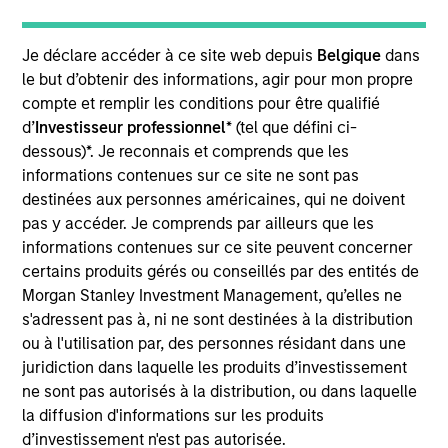
across seven cities providing electrified last mile
delivery logistics. The Company also operates 20+
charging and parking hubs in these cities. Magenta
Je déclare accéder à ce site web depuis
Belgique
dans
le but d’obtenir des informations, agir pour mon propre
is working on an eco-system approach to provide
compte et remplir les conditions pour être qualifié
solutions to all the stakeholders – customers, driver
d’
Investisseur professionnel
* (tel que défini ci-
partners, original equipment manufacturers (OEMs)
dessous)*. Je reconnais et comprends que les
and financiers. The Company enters into B2B
informations contenues sur ce site ne sont pas
contracts with customers which include some of the
destinées aux personnes américaines, qui ne doivent
large e-commerce, food and online delivery
pas y accéder. Je comprends par ailleurs que les
companies.
informations contenues sur ce site peuvent concerner
View Current Employment Opportunities
certains produits gérés ou conseillés par des entités de
Morgan Stanley Investment Management, qu’elles ne
View Site
s'adressent pas à, ni ne sont destinées à la distribution
ou à l'utilisation par, des personnes résidant dans une
Investment Team
juridiction dans laquelle les produits d’investissement
Morgan Stanley India Infrastructure Partners
ne sont pas autorisés à la distribution, ou dans laquelle
la diffusion d'informations sur les produits
d’investissement n'est pas autorisée.