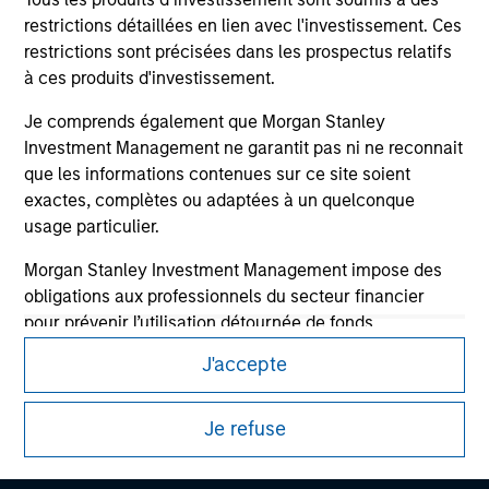
restrictions détaillées en lien avec l'investissement. Ces
restrictions sont précisées dans les prospectus relatifs
à ces produits d'investissement.
Je comprends également que Morgan Stanley
Investment Management ne garantit pas ni ne reconnait
que les informations contenues sur ce site soient
exactes, complètes ou adaptées à un quelconque
usage particulier.
Morgan Stanley Investment Management impose des
Morgan Stanley
obligations aux professionnels du secteur financier
Morgan Stanley Careers
pour prévenir l’utilisation détournée de fonds
d’investissement à des fins de blanchiment de capitaux,
J'accepte
y compris des procédures permettant l'identification
des abonnés et la réalisation de vérifications, ainsi que
Je refuse
d'autres contrôles de sécurité pertinents.
Ce document est une communication promotionnelle.
Je reconnais qu'aucune entité de Morgan Stanley