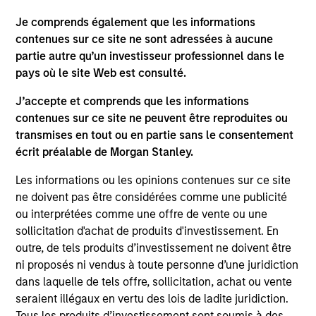
Je comprends également que les informations
contenues sur ce site ne sont adressées à aucune
partie autre qu’un investisseur professionnel dans le
pays où le site Web est consulté.
As of August 21, 2025. The above is provided for
J’accepte et comprends que les informations
informational and educational purposes only. There is no
guarantee that the investment mentioned resulted in
contenues sur ce site ne peuvent être reproduites ou
positive performance (for realized holdings), or will perform
transmises en tout ou en partie sans le consentement
well in the future (for current holdings). The trademarks and
écrit préalable de Morgan Stanley.
service marks above are the property of their respective
owners. The information on this website has not been
Les informations ou les opinions contenues sur ce site
authorized, sponsored, or otherwise approved by such
ne doivent pas être considérées comme une publicité
owners. By clicking on any links shown here, you agree that
you are navigating to a third party site. We are providing
ou interprétées comme une offre de vente ou une
these hyperlinks to you only as a convenience and the
sollicitation d'achat de produits d'investissement. En
inclusion of any hyperlink is not and does not imply any
outre, de tels produits d’investissement ne doivent être
endorsement, approval, investigation, verification or
monitoring by us of any information contained in any
ni proposés ni vendus à toute personne d’une juridiction
hyperlinked site. In no event shall we be responsible for the
dans laquelle de tels offre, sollicitation, achat ou vente
information contained on the site or your use of such site
seraient illégaux en vertu des lois de ladite juridiction.
Tous les produits d’investissement sont soumis à des