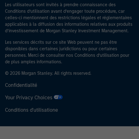
Investment Management, ni aucune de ses sociétés
Les utilisateurs sont invités à prendre connaissance des
affiliées, ne pourra être tenue responsable de
Conditions d’utilisation avant d’engager toute procédure, car
quelconques pertes résultant directement ou
celles-ci mentionnent des restrictions légales et réglementaires
applicables à la diffusion des informations relatives aux produits
indirectement de toute information consultée résultant
d’investissement de Morgan Stanley Investment Management.
d’une déclaration fausse ou erronée de ma part. En
acceptant cette déclaration, je confirme également
Les services décrits sur ce site Web peuvent ne pas être
mon acceptation des
Terms of Use
, que j'ai lues et
disponibles dans certaines juridictions ou pour certaines
comprises. Si la déclaration ci-dessus est exacte,
personnes. Merci de consulter nos Conditions d’utilisation pour
veuillez cliquer sur « J'accepte » ci-dessous pour
de plus amples informations.
continuer. Sinon, cliquez sur « Je ne suis pas d'accord »
© 2026 Morgan Stanley. All rights reserved.
ci-dessous pour revenir à la page d'accueil.
Confidentialité
* Un
Investisseur professionnel
peut désigner (tel
Your Privacy Choices
qu’interprété à l’annexe II, partie I, de la directive
2014/65/UE (« MiFID »)) : (a) un établissement de crédit,
Conditions d'utilisatione
une société d'investissement, une institution financière
autorisée et réglementée, une compagnie d'assurance,
un organisme de placement collectif ou la société de
gestion de cet organisme, un fonds de pension ou la