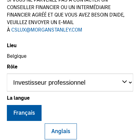
CONSEILLER FINANCIER OU UN INTERMÉDIAIRE
FINANCIER AGRÉÉ ET QUE VOUS AVEZ BESOIN D’AIDE,
VEUILLEZ ENVOYER UN E-MAIL
À
CSLUX@MORGANSTANLEY.COM
SECTOR
Electric Mobility
Lieu
Belgique
Rôle
Invested on
Jan 2023
La langue
Transaction Type
Minority
Français
Magenta is one of India’s largest electric mobility
Anglais
providers for three wheel electric vehicles (EVs)