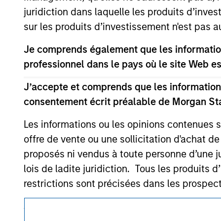
As of August 21, 2025. The above is provid
juridiction dans laquelle les produits d’inves
resulted in positive performance (for realiz
above are the property of their respective
sur les produits d’investissement n'est pas a
such owners. By clicking on any links shown
only as a convenience and the inclusion of 
Je comprends également que les information
monitoring by us of any information contain
or your use of such site
professionnel dans le pays où le site Web es
J’accepte et comprends que les informations
consentement écrit préalable de Morgan St
Morgan Stan
Les informations ou les opinions contenues 
offre de vente ou une sollicitation d'achat de
Morgan Stan
proposés ni vendus à toute personne d’une juri
lois de ladite juridiction. Tous les produits 
restrictions sont précisées dans les prospec
Je comprends également que Morgan Stanley 
ce site soient exactes, complètes ou adapté