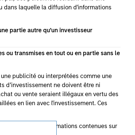
no guarantee that the investment mentioned
u dans laquelle la diffusion d'informations
ldings). The trademarks and service marks
zed, sponsored, or otherwise approved by
 We are providing these hyperlinks to you
val, investigation, verification or
e partie autre qu’un investisseur
 for the information contained on the site
s ou transmises en tout ou en partie sans le
e une publicité ou interprétées comme une
its d’investissement ne doivent être ni
 achat ou vente seraient illégaux en vertu des
aillées en lien avec l'investissement. Ces
onnait que les informations contenues sur