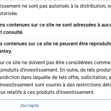
ed for informational and educational purposes only. There is 
tissement ne sont pas autorisés à la distribution, o
ed holdings), or will perform well in the future (for current ho
 owners. The information on this website has not been authori
utorisée.
 here, you agree that you are navigating to a third party site.
any hyperlink is not and does not imply any endorsement, appro
s contenues sur ce site ne sont adressées à aucun
ed in any hyperlinked site. In no event shall we be responsible
t consulté.
 contenues sur ce site ne peuvent être reproduite
anley.
ley
sur ce site ne doivent pas être considérées comm
 produits d'investissement. En outre, de tels produ
ley Careers
diction dans laquelle de tels offre, sollicitation,
d’investissement sont soumis à des restrictions dét
tus relatifs à ces produits d'investissement.
Investment Management ne garantit pas ni ne rec
J'accepte
es à un quelconque usage particulier.