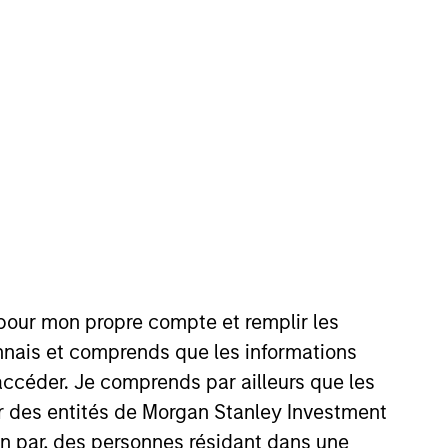
nvestment Team
organ Stanley India Infrastructure
artners
 pour mon propre compte et remplir les
connais et comprends que les informations
accéder. Je comprends par ailleurs que les
ar des entités de Morgan Stanley Investment
ion par, des personnes résidant dans une