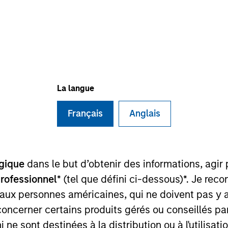
I
n Date
M
023
P
gest pallet pooling company, dedicated to providing
tions to supply chains across India. The company
million units, including pallets, foldable large
La langue
. LEAP’s pooling business model is based on sharing
he importance of sustainability in business
Français
Anglais
EAP’s customers to minimize the impact on the
fied sources contributing to zero deforestation,
uced transportation, reduced wastage as compared
gique
dans le but d’obtenir des informations, agir
professionnel
* (tel que défini ci-dessous)*. Je re
 aux personnes américaines, qui ne doivent pas y 
concerner certains produits gérés ou conseillés p
 ne sont destinées à la distribution ou à l'utilisat