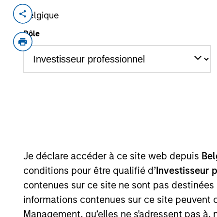
Belgique
Invested on
Realizatio
Jan 2021
Jan 2
Rôle
Founded in 2013, LEAP is India’s lar
dependable and cost-effective solu
has an asset pool of approximately 4 
containers, crates and utility boxes
and re-use of assets, underscoring t
practices. This approach enables L
environment (use of wood from certi
lower carbon footprint through red
to single use assets)
Je déclare accéder à ce site web depuis
Bel
conditions pour être qualifié d’
Investisseur 
View Site
contenues sur ce site ne sont pas destinées
informations contenues sur ce site peuvent 
Management, qu’elles ne s'adressent pas à, ni