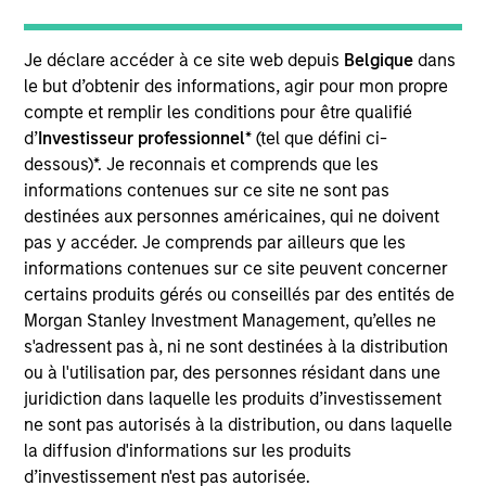
Fairway Lawns is a market leading provider of
residential lawncare services in the Southeast,
Je déclare accéder à ce site web depuis
Belgique
dans
Midwest and Mid-Atlantic regions. Fairway operates
le but d’obtenir des informations, agir pour mon propre
30+ branches and primarily provides recurring
compte et remplir les conditions pour être qualifié
lawncare services such as weed control and
d’
Investisseur professionnel
* (tel que défini ci-
fertilization, in addition to complementary services
dessous)*. Je reconnais et comprends que les
including pest control, tree & shrub maintenance
informations contenues sur ce site ne sont pas
and irrigation services.
destinées aux personnes américaines, qui ne doivent
pas y accéder. Je comprends par ailleurs que les
View Current Employment Opportunities
informations contenues sur ce site peuvent concerner
certains produits gérés ou conseillés par des entités de
View Site
Morgan Stanley Investment Management, qu’elles ne
s'adressent pas à, ni ne sont destinées à la distribution
Board Membership
ou à l'utilisation par, des personnes résidant dans une
Adam Shaw,
Rohanjit Chaudhry
juridiction dans laquelle les produits d’investissement
ne sont pas autorisés à la distribution, ou dans laquelle
Investment Team
la diffusion d'informations sur les produits
Morgan Stanley Capital Partners
d’investissement n'est pas autorisée.