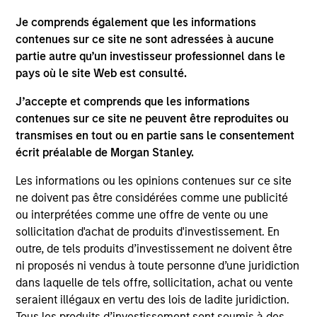
Press Release
Je comprends également que les informations
Fairway Lawns Acquires Luv-A-Lawn and Plant
contenues sur ce site ne sont adressées à aucune
It Earth
partie autre qu’un investisseur professionnel dans le
pays où le site Web est consulté.
Sep 07,2022
Morgan Stanley Capital Partners Completes
J’accepte et comprends que les informations
Investment in AWT Labels & Packaging
contenues sur ce site ne peuvent être reproduites ou
Dec 18,2020
transmises en tout ou en partie sans le consentement
écrit préalable de Morgan Stanley.
Les informations ou les opinions contenues sur ce site
ne doivent pas être considérées comme une publicité
ou interprétées comme une offre de vente ou une
sollicitation d'achat de produits d'investissement. En
outre, de tels produits d’investissement ne doivent être
As of July 25, 2025. The above is provided for informational
ni proposés ni vendus à toute personne d’une juridiction
and educational purposes only. There is no guarantee that
dans laquelle de tels offre, sollicitation, achat ou vente
the investment mentioned resulted in positive performance
(for realized holdings), or will perform well in the future (for
seraient illégaux en vertu des lois de ladite juridiction.
current holdings). The trademarks and service marks above
Tous les produits d’investissement sont soumis à des