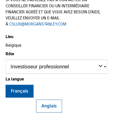
CONSEILLER FINANCIER OU UN INTERMÉDIAIRE
FINANCIER AGRÉÉ ET QUE VOUS AVEZ BESOIN D’AIDE,
VEUILLEZ ENVOYER UN E-MAIL
SECTOR
À
CSLUX@MORGANSTANLEY.COM
Business & Consumer Services
Lieu
Belgique
COUNTRY
United States
Rôle
La langue
Invested on
Apr 2022
Français
Transaction Type
Founder Recapitalization
Anglais