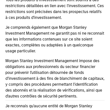
are the property of their respective owners. The information
restrictions détaillées en lien avec l'investissement. Ces
on this website has not been authorized, sponsored, or
restrictions sont précisées dans les prospectus relatifs
otherwise approved by such owners. By clicking on any
links shown here, you agree that you are navigating to a
à ces produits d'investissement.
third party site. We are providing these hyperlinks to you
only as a convenience and the inclusion of any hyperlink is
Je comprends également que Morgan Stanley
not and does not imply any endorsement, approval,
Investment Management ne garantit pas ni ne reconnait
investigation, verification or monitoring by us of any
que les informations contenues sur ce site soient
information contained in any hyperlinked site. In no event
exactes, complètes ou adaptées à un quelconque
shall we be responsible for the information contained on
the site or your use of such site.
usage particulier.
Morgan Stanley Investment Management impose des
obligations aux professionnels du secteur financier
pour prévenir l’utilisation détournée de fonds
d’investissement à des fins de blanchiment de capitaux,
y compris des procédures permettant l'identification
des abonnés et la réalisation de vérifications, ainsi que
d'autres contrôles de sécurité pertinents.
Je reconnais qu'aucune entité de Morgan Stanley