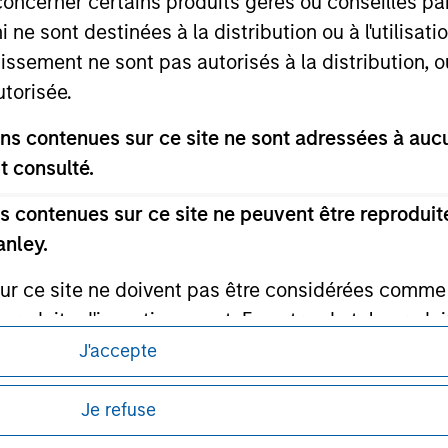
concerner certains produits gérés ou conseillés p
ed in any hyperlinked site. In no event shall we be responsible
 ne sont destinées à la distribution ou à l'utilisat
tissement ne sont pas autorisés à la distribution, o
utorisée.
s contenues sur ce site ne sont adressées à aucun
ley
t consulté.
ley Careers
 contenues sur ce site ne peuvent être reproduite
anley.
sur ce site ne doivent pas être considérées comm
 produits d'investissement. En outre, de tels produ
diction dans laquelle de tels offre, sollicitation,
J'accepte
d’investissement sont soumis à des restrictions dét
tus relatifs à ces produits d'investissement.
Je refuse
itions d’utilisation avant d’engager toute
s et réglementaires applicables à la diffusion