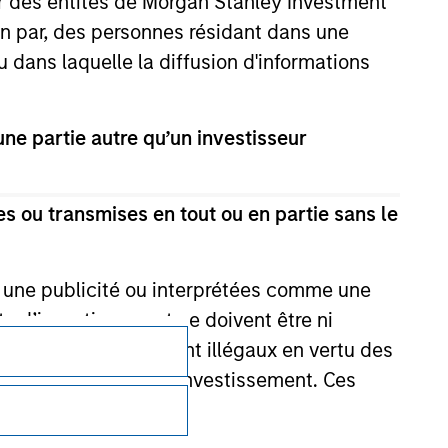
ar des entités de Morgan Stanley Investment
 for the information contained on the site
ion par, des personnes résidant dans une
u dans laquelle la diffusion d'informations
e partie autre qu’un investisseur
s ou transmises en tout ou en partie sans le
e une publicité ou interprétées comme une
its d’investissement ne doivent être ni
 achat ou vente seraient illégaux en vertu des
aillées en lien avec l'investissement. Ces
Confidentialité
Your Privacy Choices