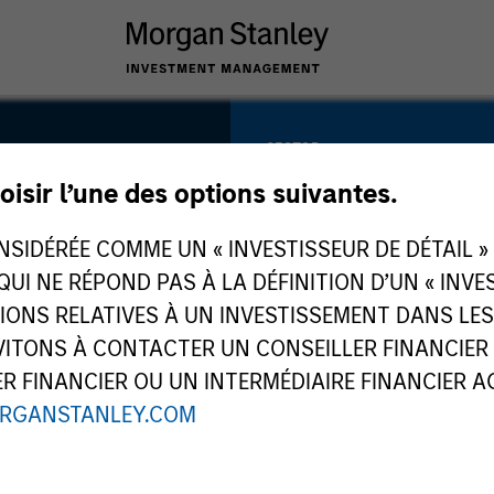
SECTOR
Business &
oisir l’une des options suivantes.
Consumer Service
dge
IDÉRÉE COMME UN « INVESTISSEUR DE DÉTAIL » AU
 QUI NE RÉPOND PAS À LA DÉFINITION D’UN « INV
TIONS RELATIVES À UN INVESTISSEMENT DANS L
COUNTRY
TONS À CONTACTER UN CONSEILLER FINANCIER O
United States
 FINANCIER OU UN INTERMÉDIAIRE FINANCIER AGR
RGANSTANLEY.COM