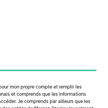
nvestment Team
organ Stanley Capital Partners
 pour mon propre compte et remplir les
guarantee that the investment mentioned
ldings). The trademarks and service marks
connais et comprends que les informations
zed, sponsored, or otherwise approved by
 We are providing these hyperlinks to you
accéder. Je comprends par ailleurs que les
val, investigation, verification or