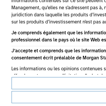
informations contenues sur ce site peuvent 
monitoring by us of any information contain
or your use of such site.
Management, qu’elles ne s'adressent pas à, ni
juridiction dans laquelle les produits d’inves
sur les produits d’investissement n'est pas a
Je comprends également que les information
Morgan Stan
professionnel dans le pays où le site Web es
Morgan Stan
J’accepte et comprends que les informations
consentement écrit préalable de Morgan St
Les informations ou les opinions contenues 
offre de vente ou une sollicitation d'achat de
proposés ni vendus à toute personne d’une juri
Ce document est une communication promotionnelle.
lois de ladite juridiction. Tous les produits 
restrictions sont précisées dans les prospec
Les utilisateurs sont invités à prendre connaissance des Cond
procédure, car celles-ci mentionnent des restrictions légale