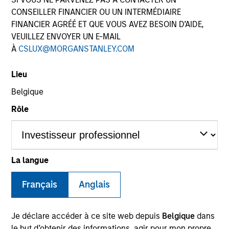
CONSEILLER FINANCIER OU UN INTERMÉDIAIRE
FINANCIER AGRÉÉ ET QUE VOUS AVEZ BESOIN D’AIDE,
VEUILLEZ ENVOYER UN E-MAIL
À
CSLUX@MORGANSTANLEY.COM
SECTOR
Energy
Lieu
Belgique
Rôle
COUNTRY
United States
La langue
Invested on
Français
Anglais
Jan 2002
Je déclare accéder à ce site web depuis
Belgique
dans
Transaction Type
le but d’obtenir des informations, agir pour mon propre