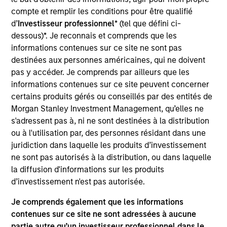
Value Buyout
compte et remplir les conditions pour être qualifié
d’
Investisseur professionnel
* (tel que défini ci-
Realization Date
dessous)*. Je reconnais et comprends que les
Jan 2005
informations contenues sur ce site ne sont pas
Concert Capital Resources was formed as a capital
destinées aux personnes américaines, qui ne doivent
provider to the energy industry primarily through
pas y accéder. Je comprends par ailleurs que les
mezzanine-type financing products. Concert’s portfolio
informations contenues sur ce site peuvent concerner
consisted primarily of loans to, and related equity and
certains produits gérés ou conseillés par des entités de
royalty interests in, oil and gas exploration and production
Morgan Stanley Investment Management, qu’elles ne
firms.
s'adressent pas à, ni ne sont destinées à la distribution
Investment Team
ou à l'utilisation par, des personnes résidant dans une
Morgan Stanley Energy Partners
juridiction dans laquelle les produits d’investissement
ne sont pas autorisés à la distribution, ou dans laquelle
la diffusion d'informations sur les produits
d’investissement n'est pas autorisée.
Je comprends également que les informations
contenues sur ce site ne sont adressées à aucune
As of July 25, 2025. The above is provided for informational
and educational purposes only. There is no guarantee that
partie autre qu’un investisseur professionnel dans le