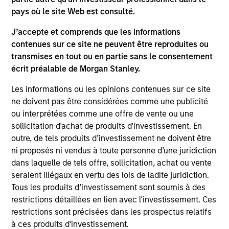
the investment mentioned resulted in positive performance
pays où le site Web est consulté.
(for realized holdings), or will perform well in the future (for
current holdings). The trademarks and service marks above
J’accepte et comprends que les informations
are the property of their respective owners. The information
contenues sur ce site ne peuvent être reproduites ou
on this website has not been authorized, sponsored, or
otherwise approved by such owners. By clicking on any
transmises en tout ou en partie sans le consentement
links shown here, you agree that you are navigating to a
écrit préalable de Morgan Stanley.
third party site. We are providing these hyperlinks to you
only as a convenience and the inclusion of any hyperlink is
Les informations ou les opinions contenues sur ce site
not and does not imply any endorsement, approval,
ne doivent pas être considérées comme une publicité
investigation, verification or monitoring by us of any
ou interprétées comme une offre de vente ou une
information contained in any hyperlinked site. In no event
shall we be responsible for the information contained on
sollicitation d'achat de produits d'investissement. En
the site or your use of such site.
outre, de tels produits d’investissement ne doivent être
ni proposés ni vendus à toute personne d’une juridiction
dans laquelle de tels offre, sollicitation, achat ou vente
seraient illégaux en vertu des lois de ladite juridiction.
Tous les produits d’investissement sont soumis à des
restrictions détaillées en lien avec l'investissement. Ces
restrictions sont précisées dans les prospectus relatifs
à ces produits d'investissement.