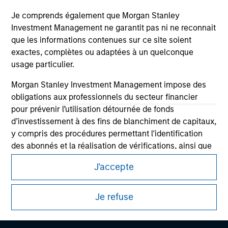
Je comprends également que Morgan Stanley
Investment Management ne garantit pas ni ne reconnait
que les informations contenues sur ce site soient
exactes, complètes ou adaptées à un quelconque
usage particulier.
Morgan Stanley Investment Management impose des
obligations aux professionnels du secteur financier
pour prévenir l’utilisation détournée de fonds
d’investissement à des fins de blanchiment de capitaux,
Morgan Stanley
y compris des procédures permettant l'identification
des abonnés et la réalisation de vérifications, ainsi que
Morgan Stanley Careers
d'autres contrôles de sécurité pertinents.
J'accepte
Je reconnais qu'aucune entité de Morgan Stanley
Investment Management, ni aucune de ses sociétés
Je refuse
affiliées, ne pourra être tenue responsable de
Ce document est une communication promotionnelle.
quelconques pertes résultant directement ou
indirectement de toute information consultée résultant