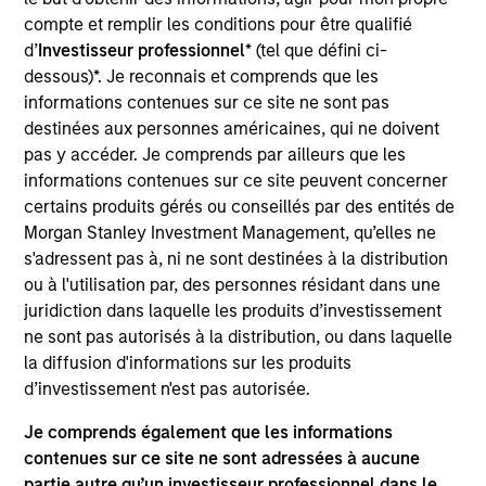
Comar is a leading rigid plastics packaging
compte et remplir les conditions pour être qualifié
manufacturer of bottles, containers, liquid dosing
d’
Investisseur professionnel
* (tel que défini ci-
deices and closures predominantly for the
dessous)*. Je reconnais et comprends que les
healthcare and wellness industry. Comar's portfolio
informations contenues sur ce site ne sont pas
of products are mainly for the phamaceutical,
destinées aux personnes américaines, qui ne doivent
medical diagnostics and nutraceutical end-markets.
pas y accéder. Je comprends par ailleurs que les
informations contenues sur ce site peuvent concerner
View Current Employment Opportunities
certains produits gérés ou conseillés par des entités de
Morgan Stanley Investment Management, qu’elles ne
View Site
s'adressent pas à, ni ne sont destinées à la distribution
ou à l'utilisation par, des personnes résidant dans une
Board Membership
juridiction dans laquelle les produits d’investissement
Eric Kanter,
Maxwell Waterous
ne sont pas autorisés à la distribution, ou dans laquelle
la diffusion d'informations sur les produits
Investment Team
d’investissement n'est pas autorisée.
Morgan Stanley Capital Partners
Je comprends également que les informations
contenues sur ce site ne sont adressées à aucune
partie autre qu’un investisseur professionnel dans le