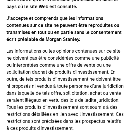
pays où le site Web est consulté.
J’accepte et comprends que les informations
contenues sur ce site ne peuvent être reproduites ou
transmises en tout ou en partie sans le consentement
As of July 25, 2025. The above is provided for informational
écrit préalable de Morgan Stanley.
and educational purposes only. There is no guarantee that
the investment mentioned resulted in positive performance
Les informations ou les opinions contenues sur ce site
(for realized holdings), or will perform well in the future (for
current holdings). The trademarks and service marks above
ne doivent pas être considérées comme une publicité
are the property of their respective owners. The information
ou interprétées comme une offre de vente ou une
on this website has not been authorized, sponsored, or
sollicitation d'achat de produits d'investissement. En
otherwise approved by such owners. By clicking on any
outre, de tels produits d’investissement ne doivent être
links shown here, you agree that you are navigating to a
third party site. We are providing these hyperlinks to you
ni proposés ni vendus à toute personne d’une juridiction
only as a convenience and the inclusion of any hyperlink is
dans laquelle de tels offre, sollicitation, achat ou vente
not and does not imply any endorsement, approval,
seraient illégaux en vertu des lois de ladite juridiction.
investigation, verification or monitoring by us of any
Tous les produits d’investissement sont soumis à des
information contained in any hyperlinked site. In no event
shall we be responsible for the information contained on
restrictions détaillées en lien avec l'investissement. Ces
the site or your use of such site.
restrictions sont précisées dans les prospectus relatifs
à ces produits d'investissement.