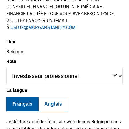
CONSEILLER FINANCIER OU UN INTERMÉDIAIRE
FINANCIER AGRÉÉ ET QUE VOUS AVEZ BESOIN D’AIDE,
VEUILLEZ ENVOYER UN E-MAIL
SECTOR
À
CSLUX@MORGANSTANLEY.COM
Industrial Services
Lieu
Belgique
COUNTRY
United States
Rôle
La langue
Invested on
Jun 2018
Français
Anglais
Transaction Type
Founder Recapitalization
Je déclare accéder à ce site web depuis
Belgique
dans
le but d’obtenir des informations, agir pour mon propre