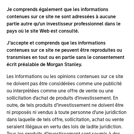
Je comprends également que les informations
contenues sur ce site ne sont adressées à aucune
partie autre qu’un investisseur professionnel dans le
As of July 25, 2025. The above is provided for informational
pays où le site Web est consulté.
and educational purposes only. There is no guarantee that
the investment mentioned resulted in positive performance
J’accepte et comprends que les informations
(for realized holdings), or will perform well in the future (for
contenues sur ce site ne peuvent être reproduites ou
current holdings). The trademarks and service marks above
transmises en tout ou en partie sans le consentement
are the property of their respective owners. The information
on this website has not been authorized, sponsored, or
écrit préalable de Morgan Stanley.
otherwise approved by such owners. By clicking on any
links shown here, you agree that you are navigating to a
Les informations ou les opinions contenues sur ce site
third party site. We are providing these hyperlinks to you
ne doivent pas être considérées comme une publicité
only as a convenience and the inclusion of any hyperlink is
ou interprétées comme une offre de vente ou une
not and does not imply any endorsement, approval,
investigation, verification or monitoring by us of any
sollicitation d'achat de produits d'investissement. En
information contained in any hyperlinked site. In no event
outre, de tels produits d’investissement ne doivent être
shall we be responsible for the information contained on
ni proposés ni vendus à toute personne d’une juridiction
the site or your use of such site.
dans laquelle de tels offre, sollicitation, achat ou vente
seraient illégaux en vertu des lois de ladite juridiction.
Tous les produits d’investissement sont soumis à des