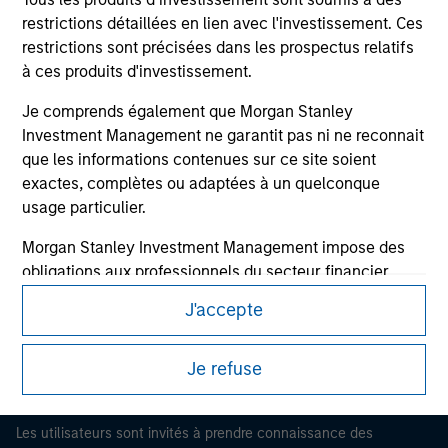
restrictions détaillées en lien avec l'investissement. Ces
restrictions sont précisées dans les prospectus relatifs
à ces produits d'investissement.
Je comprends également que Morgan Stanley
Investment Management ne garantit pas ni ne reconnait
que les informations contenues sur ce site soient
exactes, complètes ou adaptées à un quelconque
usage particulier.
Morgan Stanley
Morgan Stanley Investment Management impose des
Morgan Stanley Careers
obligations aux professionnels du secteur financier
pour prévenir l’utilisation détournée de fonds
J'accepte
d’investissement à des fins de blanchiment de capitaux,
y compris des procédures permettant l'identification
des abonnés et la réalisation de vérifications, ainsi que
Je refuse
d'autres contrôles de sécurité pertinents.
Ce document est une communication promotionnelle.
Je reconnais qu'aucune entité de Morgan Stanley
Les utilisateurs sont invités à prendre connaissance des