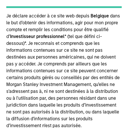
Realization Date
Aug 2025
Je déclare accéder à ce site web depuis
Belgique
dans
Clarity Software Solutions is a data and technology
le but d’obtenir des informations, agir pour mon propre
compte et remplir les conditions pour être qualifié
driven provider of member communications and
d’
Investisseur professionnel
* (tel que défini ci-
member engagement solutions for health insurance
dessous)*. Je reconnais et comprends que les
providers, third party administrators and dental
informations contenues sur ce site ne sont pas
insurance companies.
destinées aux personnes américaines, qui ne doivent
pas y accéder. Je comprends par ailleurs que les
View Current Employment Opportunities
informations contenues sur ce site peuvent concerner
certains produits gérés ou conseillés par des entités de
View Site
Morgan Stanley Investment Management, qu’elles ne
s'adressent pas à, ni ne sont destinées à la distribution
Investment Team
ou à l'utilisation par, des personnes résidant dans une
Morgan Stanley Capital Partners
juridiction dans laquelle les produits d’investissement
ne sont pas autorisés à la distribution, ou dans laquelle
la diffusion d'informations sur les produits
d’investissement n'est pas autorisée.