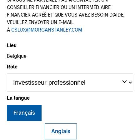
CONSEILLER FINANCIER OU UN INTERMÉDIAIRE
FINANCIER AGRÉÉ ET QUE VOUS AVEZ BESOIN D’AIDE,
VEUILLEZ ENVOYER UN E-MAIL
SECTOR
À
CSLUX@MORGANSTANLEY.COM
Healthcare Services
Lieu
Belgique
COUNTRY
United States
Rôle
La langue
Invested on
Jan 2019
Français
Transaction Type
Buyout
Anglais