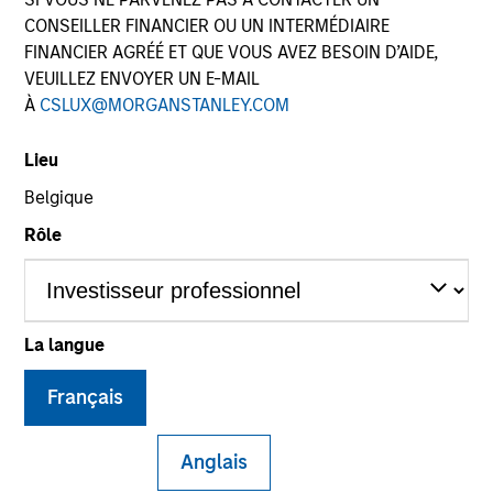
CONSEILLER FINANCIER OU UN INTERMÉDIAIRE
FINANCIER AGRÉÉ ET QUE VOUS AVEZ BESOIN D’AIDE,
VEUILLEZ ENVOYER UN E-MAIL
SECTOR
À
CSLUX@MORGANSTANLEY.COM
Industrial Services
Lieu
Belgique
COUNTRY
Austria
Rôle
La langue
Invested on
Jul 2008
Français
Transaction Type
Buyout
Anglais