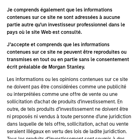
Je comprends également que les informations
As of July 25, 2025. The above is provided for informational
contenues sur ce site ne sont adressées à aucune
and educational purposes only. There is no guarantee that
partie autre qu’un investisseur professionnel dans le
the investment mentioned resulted in positive performance
pays où le site Web est consulté.
(for realized holdings), or will perform well in the future (for
current holdings). The trademarks and service marks above
are the property of their respective owners. The information
J’accepte et comprends que les informations
on this website has not been authorized, sponsored, or
contenues sur ce site ne peuvent être reproduites ou
otherwise approved by such owners. By clicking on any
transmises en tout ou en partie sans le consentement
links shown here, you agree that you are navigating to a
écrit préalable de Morgan Stanley.
third party site. We are providing these hyperlinks to you
only as a convenience and the inclusion of any hyperlink is
Les informations ou les opinions contenues sur ce site
not and does not imply any endorsement, approval,
investigation, verification or monitoring by us of any
ne doivent pas être considérées comme une publicité
information contained in any hyperlinked site. In no event
ou interprétées comme une offre de vente ou une
shall we be responsible for the information contained on
sollicitation d'achat de produits d'investissement. En
the site or your use of such site.
outre, de tels produits d’investissement ne doivent être
ni proposés ni vendus à toute personne d’une juridiction
dans laquelle de tels offre, sollicitation, achat ou vente
seraient illégaux en vertu des lois de ladite juridiction.
Tous les produits d’investissement sont soumis à des