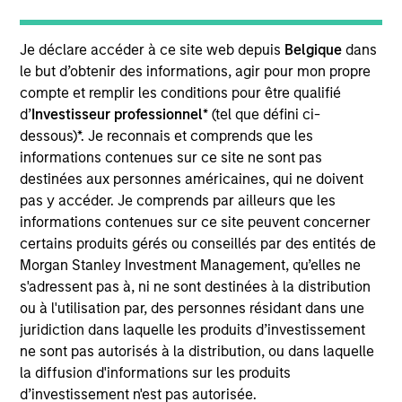
Realization Date
Sep 2018
Je déclare accéder à ce site web depuis
Belgique
dans
Breitenfeld manufactures high-specification
le but d’obtenir des informations, agir pour mon propre
compte et remplir les conditions pour être qualifié
specialty steel for forging-related products. Located
d’
Investisseur professionnel
* (tel que défini ci-
in Austria, key industries for its products include
dessous)*. Je reconnais et comprends que les
power generation, oil and gas, mechanical
informations contenues sur ce site ne sont pas
engineering, transportation and tool steel.
destinées aux personnes américaines, qui ne doivent
pas y accéder. Je comprends par ailleurs que les
View Site
informations contenues sur ce site peuvent concerner
certains produits gérés ou conseillés par des entités de
Investment Team
Morgan Stanley Investment Management, qu’elles ne
Morgan Stanley Capital Partners
s'adressent pas à, ni ne sont destinées à la distribution
ou à l'utilisation par, des personnes résidant dans une
juridiction dans laquelle les produits d’investissement
ne sont pas autorisés à la distribution, ou dans laquelle
la diffusion d'informations sur les produits
d’investissement n'est pas autorisée.