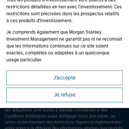
restrictions détaillées en lien avec l'investissement. Ces
restrictions sont précisées dans les prospectus relatifs
à ces produits d'investissement.
Je comprends également que Morgan Stanley
Investment Management ne garantit pas ni ne reconnait
que les informations contenues sur ce site soient
Morgan Stanley
exactes, complètes ou adaptées à un quelconque
usage particulier.
Morgan Stanley Careers
Morgan Stanley Investment Management impose des
J'accepte
obligations aux professionnels du secteur financier
pour prévenir l’utilisation détournée de fonds
d’investissement à des fins de blanchiment de capitaux,
Je refuse
y compris des procédures permettant l'identification
Ce document est une communication promotionnelle.
des abonnés et la réalisation de vérifications, ainsi que
Les utilisateurs sont invités à prendre connaissance des
d'autres contrôles de sécurité pertinents.
Conditions d’utilisation avant d’engager toute procédure, car
celles-ci mentionnent des restrictions légales et réglementaires
Je reconnais qu'aucune entité de Morgan Stanley
applicables à la diffusion des informations relatives aux produits