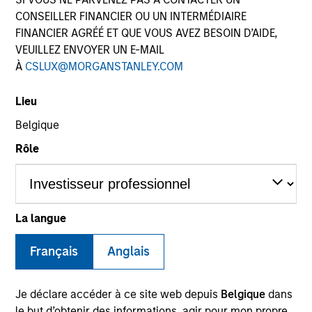
CONSEILLER FINANCIER OU UN INTERMÉDIAIRE
FINANCIER AGRÉÉ ET QUE VOUS AVEZ BESOIN D’AIDE,
VEUILLEZ ENVOYER UN E-MAIL
SECTOR
À
CSLUX@MORGANSTANLEY.COM
Business & Consumer Services
Lieu
Belgique
COUNTRY
United States
Rôle
La langue
Invested on
Apr 2023
Français
Anglais
Transaction Type
Founder Recapitalization
Je déclare accéder à ce site web depuis
Belgique
dans
le but d’obtenir des informations, agir pour mon propre