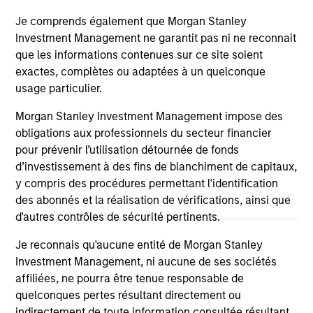
on this website has not been authorized, sponsored, or
otherwise approved by such owners. By clicking on any
Je comprends également que Morgan Stanley
links shown here, you agree that you are navigating to a
Investment Management ne garantit pas ni ne reconnait
third party site. We are providing these hyperlinks to you
que les informations contenues sur ce site soient
only as a convenience and the inclusion of any hyperlink is
not and does not imply any endorsement, approval,
exactes, complètes ou adaptées à un quelconque
investigation, verification or monitoring by us of any
usage particulier.
information contained in any hyperlinked site. In no event
shall we be responsible for the information contained on
Morgan Stanley Investment Management impose des
the site or your use of such site.
obligations aux professionnels du secteur financier
pour prévenir l’utilisation détournée de fonds
d’investissement à des fins de blanchiment de capitaux,
y compris des procédures permettant l'identification
des abonnés et la réalisation de vérifications, ainsi que
d'autres contrôles de sécurité pertinents.
Je reconnais qu'aucune entité de Morgan Stanley
Investment Management, ni aucune de ses sociétés
affiliées, ne pourra être tenue responsable de
quelconques pertes résultant directement ou
indirectement de toute information consultée résultant