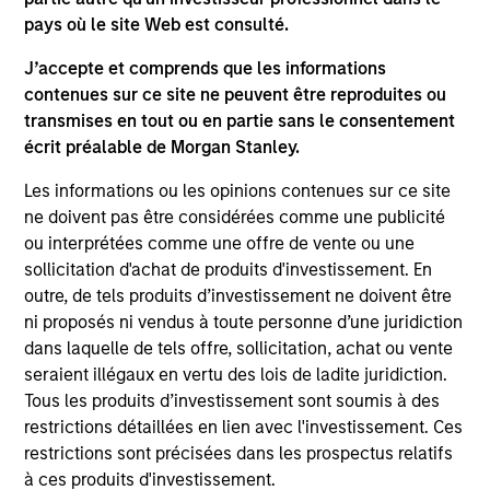
Adam Love Named Chief Executive Officer of
pays où le site Web est consulté.
Allstar Services
J’accepte et comprends que les informations
Oct 19,2023
contenues sur ce site ne peuvent être reproduites ou
Morgan Stanley Capital Partners Acquires
transmises en tout ou en partie sans le consentement
écrit préalable de Morgan Stanley.
Allstar Services
May 01,2023
Les informations ou les opinions contenues sur ce site
ne doivent pas être considérées comme une publicité
ou interprétées comme une offre de vente ou une
sollicitation d'achat de produits d'investissement. En
outre, de tels produits d’investissement ne doivent être
ni proposés ni vendus à toute personne d’une juridiction
dans laquelle de tels offre, sollicitation, achat ou vente
As of July 25, 2025. The above is provided for informational
seraient illégaux en vertu des lois de ladite juridiction.
and educational purposes only. There is no guarantee that
Tous les produits d’investissement sont soumis à des
the investment mentioned resulted in positive performance
restrictions détaillées en lien avec l'investissement. Ces
(for realized holdings), or will perform well in the future (for
restrictions sont précisées dans les prospectus relatifs
current holdings). The trademarks and service marks above
are the property of their respective owners. The information
à ces produits d'investissement.