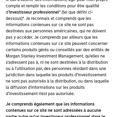
Allstar Services is a full-service provider of
compte et remplir les conditions pour être qualifié
residential exterior replacement, repair and
d’
Investisseur professionnel
* (tel que défini ci-
maintenance services across trades including
dessous)*. Je reconnais et comprends que les
roofing, siding, windows, and gutters. The company,
informations contenues sur ce site ne sont pas
which was founded in 1979, has grown into a leading
destinées aux personnes américaines, qui ne doivent
regional platform in the residential exterior services
pas y accéder. Je comprends par ailleurs que les
segment.
informations contenues sur ce site peuvent concerner
certains produits gérés ou conseillés par des entités de
Morgan Stanley Investment Management, qu’elles ne
View Current Employment Opportunities
s'adressent pas à, ni ne sont destinées à la distribution
View Site
ou à l'utilisation par, des personnes résidant dans une
juridiction dans laquelle les produits d’investissement
Board Membership
ne sont pas autorisés à la distribution, ou dans laquelle
Adam Shaw,
Patrick Whitehead,
Marc Godlis
la diffusion d'informations sur les produits
d’investissement n'est pas autorisée.
Investment Team
Je comprends également que les informations
Morgan Stanley Capital Partners
contenues sur ce site ne sont adressées à aucune
Press Release
partie autre qu’un investisseur professionnel dans le