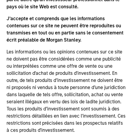
the investment mentioned resulted in positive performance
pays où le site Web est consulté.
(for realized holdings), or will perform well in the future (for
current holdings). The trademarks and service marks above
are the property of their respective owners. The information
J’accepte et comprends que les informations
on this website has not been authorized, sponsored, or
contenues sur ce site ne peuvent être reproduites ou
otherwise approved by such owners. By clicking on any
transmises en tout ou en partie sans le consentement
links shown here, you agree that you are navigating to a
écrit préalable de Morgan Stanley.
third party site. We are providing these hyperlinks to you
only as a convenience and the inclusion of any hyperlink is
Les informations ou les opinions contenues sur ce site
not and does not imply any endorsement, approval,
investigation, verification or monitoring by us of any
ne doivent pas être considérées comme une publicité
information contained in any hyperlinked site. In no event
ou interprétées comme une offre de vente ou une
shall we be responsible for the information contained on
sollicitation d'achat de produits d'investissement. En
the site or your use of such site.
outre, de tels produits d’investissement ne doivent être
ni proposés ni vendus à toute personne d’une juridiction
dans laquelle de tels offre, sollicitation, achat ou vente
seraient illégaux en vertu des lois de ladite juridiction.
Tous les produits d’investissement sont soumis à des
restrictions détaillées en lien avec l'investissement. Ces
restrictions sont précisées dans les prospectus relatifs
à ces produits d'investissement.