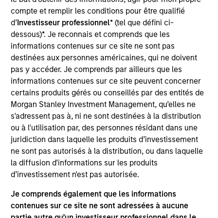
Realization Date
compte et remplir les conditions pour être qualifié
Jun 2021
d’
Investisseur professionnel
* (tel que défini ci-
dessous)*. Je reconnais et comprends que les
Access Cash is Canada’s market leader for
informations contenues sur ce site ne sont pas
merchant ATM deployment and operations.
destinées aux personnes américaines, qui ne doivent
pas y accéder. Je comprends par ailleurs que les
View Site
informations contenues sur ce site peuvent concerner
certains produits gérés ou conseillés par des entités de
Investment Team
Morgan Stanley Investment Management, qu’elles ne
Morgan Stanley Capital Partners
s'adressent pas à, ni ne sont destinées à la distribution
ou à l'utilisation par, des personnes résidant dans une
juridiction dans laquelle les produits d’investissement
ne sont pas autorisés à la distribution, ou dans laquelle
la diffusion d'informations sur les produits
d’investissement n'est pas autorisée.
Je comprends également que les informations
As of July 25, 2025. The above is provided for informational
contenues sur ce site ne sont adressées à aucune
and educational purposes only. There is no guarantee that
partie autre qu’un investisseur professionnel dans le