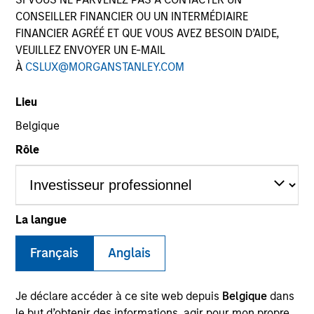
CONSEILLER FINANCIER OU UN INTERMÉDIAIRE
FINANCIER AGRÉÉ ET QUE VOUS AVEZ BESOIN D’AIDE,
VEUILLEZ ENVOYER UN E-MAIL
SECTOR
À
CSLUX@MORGANSTANLEY.COM
Business & Consumer Services
Lieu
Belgique
COUNTRY
Canada
Rôle
La langue
Invested on
Mar 2012
Français
Anglais
Transaction Type
Buyout
Je déclare accéder à ce site web depuis
Belgique
dans
le but d’obtenir des informations, agir pour mon propre