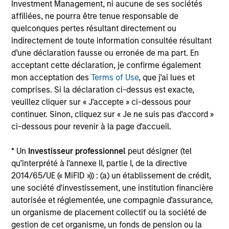
Investment Management, ni aucune de ses sociétés
affiliées, ne pourra être tenue responsable de
quelconques pertes résultant directement ou
indirectement de toute information consultée résultant
Senior Loan
d’une déclaration fausse ou erronée de ma part. En
Office - Nordics
acceptant cette déclaration, je confirme également
mon acceptation des
Terms of Use
, que j'ai lues et
comprises. Si la déclaration ci-dessus est exacte,
veuillez cliquer sur « J'accepte » ci-dessous pour
As of 9/30/2025. Team information may change from time to
continuer. Sinon, cliquez sur « Je ne suis pas d'accord »
time.
ci-dessous pour revenir à la page d'accueil.
There is no guarantee that any of the investments listed
above resulted in positive performance (for realized holdings),
* Un
Investisseur professionnel
peut désigner (tel
or will perform well in the future (for current holdings). The
qu’interprété à l’annexe II, partie I, de la directive
trademarks and service marks above are the property of their
2014/65/UE (« MiFID »)) : (a) un établissement de crédit,
respective owners. The information on this website has not
been authorized, sponsored, or otherwise approved by such
une société d'investissement, une institution financière
owners.
autorisée et réglementée, une compagnie d'assurance,
un organisme de placement collectif ou la société de
The information presented herein is solely for informational
gestion de cet organisme, un fonds de pension ou la
and educational purposes only.
It is intended for the benefit