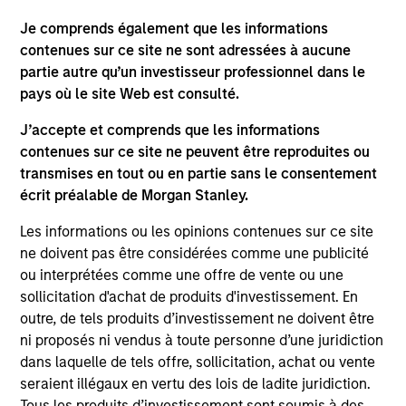
Portfolio
Je comprends également que les informations
contenues sur ce site ne sont adressées à aucune
partie autre qu’un investisseur professionnel dans le
pays où le site Web est consulté.
Senior Loan
J’accepte et comprends que les informations
Multifamily - UK
contenues sur ce site ne peuvent être reproduites ou
transmises en tout ou en partie sans le consentement
écrit préalable de Morgan Stanley.
Senior Loan
Les informations ou les opinions contenues sur ce site
Multifamily - Ireland
ne doivent pas être considérées comme une publicité
ou interprétées comme une offre de vente ou une
sollicitation d'achat de produits d'investissement. En
outre, de tels produits d’investissement ne doivent être
Senior Loan
ni proposés ni vendus à toute personne d’une juridiction
Logistics & Industrials - France
dans laquelle de tels offre, sollicitation, achat ou vente
seraient illégaux en vertu des lois de ladite juridiction.
Tous les produits d’investissement sont soumis à des