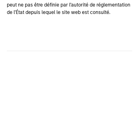
the long-term, especially during periods of downturn in the
peut ne pas être définie par l'autorité de réglementation
market.
de l'État depuis lequel le site web est consulté.
Diversification does not protect you against a loss in a
particular market; however it allows you to spread that risk
across various asset classes.
Past performance is no
guarantee of future results.
Alternative investments are speculative and include a high
degree of risk. Investors could lose all or a substantial
amount of their investment. Alternative investments are
suitable only for long-term investors willing to forego liquidity
and put capital at risk for an indefinite period of time.
Alternative investments are typically highly illiquid – there is
no secondary market for private funds, and there may be
restrictions on redemptions or assigning or otherwise
transferring investments into private funds. Alternative
investment funds often engage in leverage and other
speculative practices that may increase volatility and risk of
loss. Alternative investments typically have higher fees and
expenses than other investment vehicles, and such fees and
expenses will lower returns achieved by investors.