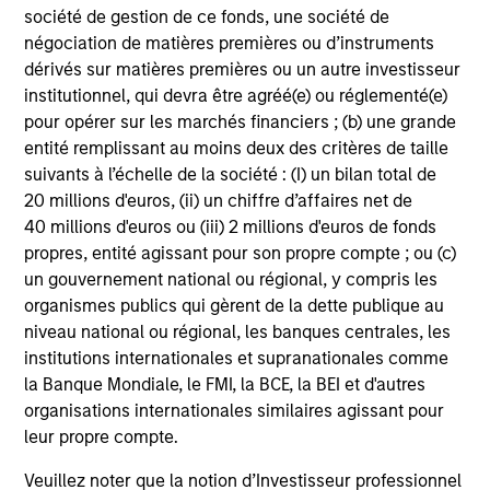
société de gestion de ce fonds, une société de
of third party issuers and those seeking information about
alternatives investment strategies.
The information contained
négociation de matières premières ou d’instruments
herein does not constitute and should not be construed as an
dérivés sur matières premières ou un autre investisseur
offering of advisory services or an offer to sell or a
institutionnel, qui devra être agréé(e) ou réglementé(e)
solicitation of an offer to buy any securities in any jurisdiction
pour opérer sur les marchés financiers ; (b) une grande
in which such offer or solicitation, purchase or sale would be
entité remplissant au moins deux des critères de taille
unlawful under the securities, insurance or other laws of
suivants à l’échelle de la société : (I) un bilan total de
such jurisdiction.
20 millions d'euros, (ii) un chiffre d’affaires net de
The information presented does not constitute an offer or a
40 millions d'euros ou (iii) 2 millions d'euros de fonds
recommendation to buy or sell any particular security or to
propres, entité agissant pour son propre compte ; ou (c)
adopt any specific investment strategy. The information
un gouvernement national ou régional, y compris les
herein has not been based on a consideration of any
organismes publics qui gèrent de la dette publique au
individual investor circumstances and is not investment
niveau national ou régional, les banques centrales, les
advice, nor should it be construed in any way as tax,
institutions internationales et supranationales comme
accounting, legal or regulatory advice. To that end, investors
should seek independent legal and financial advice, including
la Banque Mondiale, le FMI, la BCE, la BEI et d'autres
advice as to tax consequences, before making any
organisations internationales similaires agissant pour
investment decision. There is no guarantee that any
leur propre compte.
investment strategy will work under all market conditions,
and each investor should evaluate their ability to invest for
Veuillez noter que la notion d’Investisseur professionnel