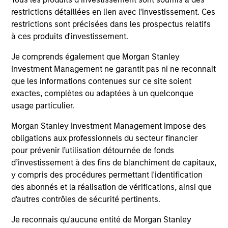
restrictions détaillées en lien avec l'investissement. Ces
Senior Loan
restrictions sont précisées dans les prospectus relatifs
PBSA - Spain
à ces produits d'investissement.
Je comprends également que Morgan Stanley
Investment Management ne garantit pas ni ne reconnait
que les informations contenues sur ce site soient
Senior Loan
exactes, complètes ou adaptées à un quelconque
Hotels - UK
usage particulier.
Morgan Stanley Investment Management impose des
obligations aux professionnels du secteur financier
Senior Loan
pour prévenir l’utilisation détournée de fonds
Logistics & Industrials - Germany
d’investissement à des fins de blanchiment de capitaux,
and Netherlands
y compris des procédures permettant l'identification
des abonnés et la réalisation de vérifications, ainsi que
d'autres contrôles de sécurité pertinents.
Senior Loan
Je reconnais qu'aucune entité de Morgan Stanley
Data Center - Nordics