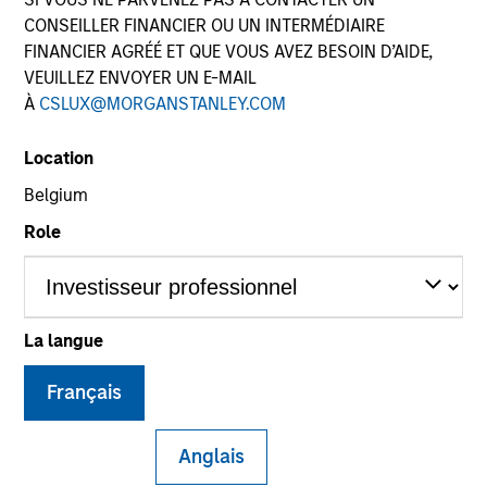
CONSEILLER FINANCIER OU UN INTERMÉDIAIRE
FINANCIER AGRÉÉ ET QUE VOUS AVEZ BESOIN D’AIDE,
VEUILLEZ ENVOYER UN E-MAIL
À
CSLUX@MORGANSTANLEY.COM
Location
Belgium
Role
YEARS OF INDUSTRY EXPERIENCE
16
Years
La langue
Français
Zenabu Labri is the Head of Sustainability
Regulation and Policy for Morgan Stanley
Anglais
Investment Management (MSIM), and leads