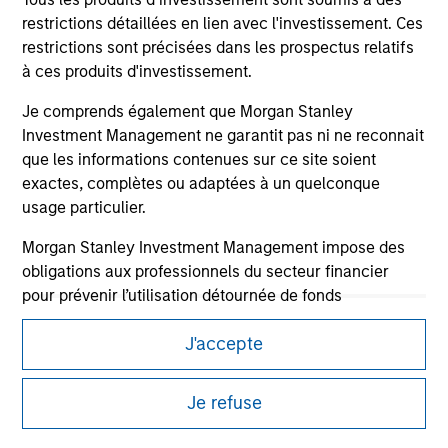
restrictions détaillées en lien avec l'investissement. Ces
restrictions sont précisées dans les prospectus relatifs
à ces produits d'investissement.
Je comprends également que Morgan Stanley
Investment Management ne garantit pas ni ne reconnait
que les informations contenues sur ce site soient
exactes, complètes ou adaptées à un quelconque
Morgan Stanley
usage particulier.
Morgan Stanley Careers
Morgan Stanley Investment Management impose des
obligations aux professionnels du secteur financier
pour prévenir l’utilisation détournée de fonds
d’investissement à des fins de blanchiment de capitaux,
J'accepte
y compris des procédures permettant l'identification
des abonnés et la réalisation de vérifications, ainsi que
This is a Marketing Communication.
d'autres contrôles de sécurité pertinents.
Je refuse
It is important that users read the Terms of Use before
Je reconnais qu'aucune entité de Morgan Stanley
proceeding as it explains certain legal and regulatory