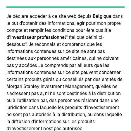
strategic projects to support MSIM’s transformation
in this area, including implementing regulatory and
Je déclare accéder à ce site web depuis
Belgique
dans
industry ESG frameworks, representing MSIM in
le but d’obtenir des informations, agir pour mon propre
ESG-focused industry forums and developing
compte et remplir les conditions pour être qualifié
MSIM’s approach to key industry themes. Zenabu
d’
Investisseur professionnel
* (tel que défini ci-
joined MSIM’s Strategic and Regulatory Initiatives
dessous)*. Je reconnais et comprends que les
team in 2021 with a focus on sustainability
informations contenues sur ce site ne sont pas
initiatives, and transferred to the Sustainability
destinées aux personnes américaines, qui ne doivent
Team in 2022. Prior to joining MSIM, Zenabu worked
pas y accéder. Je comprends par ailleurs que les
as a management consultant at EY and Alpha
informations contenues sur ce site peuvent concerner
Financial Markets Consulting, delivering large scale
certains produits gérés ou conseillés par des entités de
strategic projects as well as regulatory change in
Morgan Stanley Investment Management, qu’elles ne
the asset management industry. During her time as
s'adressent pas à, ni ne sont destinées à la distribution
a management consultant, Zenabu previously spent
ou à l'utilisation par, des personnes résidant dans une
18 months working at MSIM. Zenabu holds a B.A. in
juridiction dans laquelle les produits d’investissement
European Social and Political Studies from
ne sont pas autorisés à la distribution, ou dans laquelle
University College London, and has completed all 3
la diffusion d'informations sur les produits
levels of the CFA® exams.
d’investissement n'est pas autorisée.