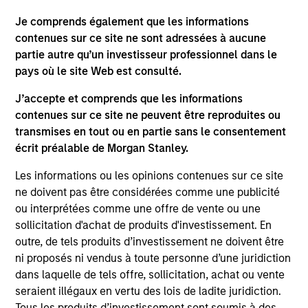
Je comprends également que les informations
contenues sur ce site ne sont adressées à aucune
May not represent all Team Members.
partie autre qu’un investisseur professionnel dans le
The information on this page is for informational
pays où le site Web est consulté.
purposes only. The information contained herein does
not constitute and should not be construed as an
J’accepte et comprends que les informations
offering of advisory services or an offer to sell or a
contenues sur ce site ne peuvent être reproduites ou
solicitation of an offer to buy any securities in any
transmises en tout ou en partie sans le consentement
jurisdiction in which such offer or solicitation,
purchase or sale would be unlawful under the
écrit préalable de Morgan Stanley.
securities, insurance or other laws of such jurisdiction.
Les informations ou les opinions contenues sur ce site
All investing involves risks, including a loss of principal.
ne doivent pas être considérées comme une publicité
ou interprétées comme une offre de vente ou une
Please refer to the strategy detail page for important
information on the strategy, including additional risk
sollicitation d'achat de produits d'investissement. En
considerations.
outre, de tels produits d’investissement ne doivent être
ni proposés ni vendus à toute personne d’une juridiction
dans laquelle de tels offre, sollicitation, achat ou vente
seraient illégaux en vertu des lois de ladite juridiction.
Tous les produits d’investissement sont soumis à des