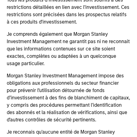
restrictions détaillées en lien avec l'investissement. Ces
restrictions sont précisées dans les prospectus relatifs
à ces produits d'investissement.
May not represent all Team Members.
Je comprends également que Morgan Stanley
The information on this page is for informational
purposes only. The information contained herein does
Investment Management ne garantit pas ni ne reconnait
not constitute and should not be construed as an
que les informations contenues sur ce site soient
offering of advisory services or an offer to sell or a
exactes, complètes ou adaptées à un quelconque
solicitation of an offer to buy any securities in any
usage particulier.
jurisdiction in which such offer or solicitation,
purchase or sale would be unlawful under the
Morgan Stanley Investment Management impose des
securities, insurance or other laws of such jurisdiction.
obligations aux professionnels du secteur financier
All investing involves risks, including a loss of principal.
pour prévenir l’utilisation détournée de fonds
d’investissement à des fins de blanchiment de capitaux,
Please refer to the strategy detail page for important
information on the strategy, including additional risk
y compris des procédures permettant l'identification
considerations.
des abonnés et la réalisation de vérifications, ainsi que
d'autres contrôles de sécurité pertinents.
Je reconnais qu'aucune entité de Morgan Stanley