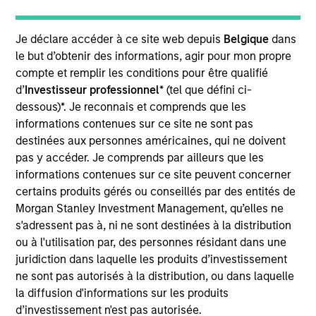
Yacine Saidji is a Managing Director and co-head of
Europe for Morgan Stanley Infrastructure Partners.
Je déclare accéder à ce site web depuis
Belgique
dans
Yacine is a graduate of INSEAD business school,
le but d’obtenir des informations, agir pour mon propre
where he obtained an M.B.A., the Ecole
compte et remplir les conditions pour être qualifié
Polytechnique Fédérale de Lausanne where he
d’
Investisseur professionnel
* (tel que défini ci-
obtained a M.Sc. in Computer Science and the
dessous)*. Je reconnais et comprends que les
Ecole d’Ingénieurs de Genève where he obtained a
informations contenues sur ce site ne sont pas
B.Sc. in Microengineering.
destinées aux personnes américaines, qui ne doivent
pas y accéder. Je comprends par ailleurs que les
informations contenues sur ce site peuvent concerner
Team Insights
certains produits gérés ou conseillés par des entités de
Morgan Stanley Investment Management, qu’elles ne
s'adressent pas à, ni ne sont destinées à la distribution
ou à l'utilisation par, des personnes résidant dans une
juridiction dans laquelle les produits d’investissement
ne sont pas autorisés à la distribution, ou dans laquelle
la diffusion d'informations sur les produits
d’investissement n'est pas autorisée.