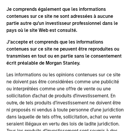
Je comprends également que les informations
contenues sur ce site ne sont adressées à aucune
PRESS RELEASE
PR
partie autre qu’un investisseur professionnel dans le
pays où le site Web est consulté.
Morgan Stanley Infrastructure
Mo
J’accepte et comprends que les informations
Partners Announces Investment in
Pa
contenues sur ce site ne peuvent être reproduites ou
UltraEdge
Morgan Stanley Investment Management
Mo
transmises en tout ou en partie sans le consentement
(“MSIM”), through investment funds managed
th
écrit préalable de Morgan Stanley.
by Morgan Stanley Infrastructure Partners
Sta
(“MSIP”), a private infrastructure investment
pri
Les informations ou les opinions contenues sur ce site
platform within MSIM, announced it has
tod
ne doivent pas être considérées comme une publicité
entered into an exclusivity agreement to
Epi
ou interprétées comme une offre de vente ou une
partner with Altice France S.A. (“Altice France”)
ope
sollicitation d'achat de produits d'investissement. En
to establish the first nationwide independent
in 
outre, de tels produits d’investissement ne doivent être
20-NOV-2023
27-
distributed colocation provider in France
cu
ni proposés ni vendus à toute personne d’une juridiction
through the acquisition of a majority interest in
dans laquelle de tels offre, sollicitation, achat ou vente
UltraEdge, subject to regulatory approvals and
seraient illégaux en vertu des lois de ladite juridiction.
other customary conditions.
Tous les produits d’investissement sont soumis à des