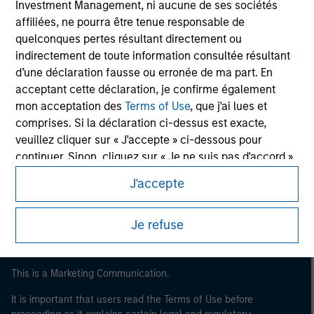
Investment Management, ni aucune de ses sociétés
affiliées, ne pourra être tenue responsable de
quelconques pertes résultant directement ou
indirectement de toute information consultée résultant
d’une déclaration fausse ou erronée de ma part. En
acceptant cette déclaration, je confirme également
mon acceptation des
Terms of Use
, que j'ai lues et
comprises. Si la déclaration ci-dessus est exacte,
veuillez cliquer sur « J'accepte » ci-dessous pour
Morgan Stanley
continuer. Sinon, cliquez sur « Je ne suis pas d'accord »
Morgan Stanley Careers
ci-dessous pour revenir à la page d'accueil.
J'accepte
* Un
Investisseur professionnel
peut désigner (tel
Je refuse
qu’interprété à l’annexe II, partie I, de la directive
2014/65/UE (« MiFID »)) : (a) un établissement de crédit,
une société d'investissement, une institution financière
autorisée et réglementée, une compagnie d'assurance,
This is a Marketing Communication.
un organisme de placement collectif ou la société de
It is important that users read the Terms of Use before
gestion de cet organisme, un fonds de pension ou la