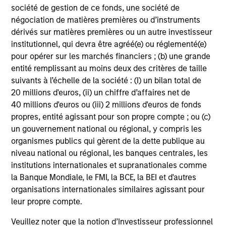
programs tailored to the specific needs and
société de gestion de ce fonds, une société de
requirements of each client.
négociation de matières premières ou d’instruments
dérivés sur matières premières ou un autre investisseur
institutionnel, qui devra être agréé(e) ou réglementé(e)
pour opérer sur les marchés financiers ; (b) une grande
Team Insights
entité remplissant au moins deux des critères de taille
suivants à l’échelle de la société : (I) un bilan total de
20 millions d'euros, (ii) un chiffre d’affaires net de
40 millions d'euros ou (iii) 2 millions d'euros de fonds
propres, entité agissant pour son propre compte ; ou (c)
un gouvernement national ou régional, y compris les
organismes publics qui gèrent de la dette publique au
niveau national ou régional, les banques centrales, les
institutions internationales et supranationales comme
la Banque Mondiale, le FMI, la BCE, la BEI et d'autres
organisations internationales similaires agissant pour
QUARTERLY
CA
leur propre compte.
The BEAT™ for Q3 2026 - August
Th
Veuillez noter que la notion d’Investisseur professionnel