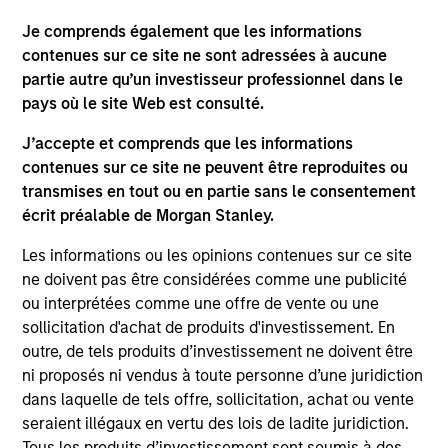
Futures LLC Board.
Je comprends également que les informations
contenues sur ce site ne sont adressées à aucune
partie autre qu’un investisseur professionnel dans le
pays où le site Web est consulté.
Portfolio Solutions Group
J’accepte et comprends que les informations
contenues sur ce site ne peuvent être reproduites ou
Global Balanced Income Strategy
transmises en tout ou en partie sans le consentement
Invests across global asset classes, aiming
écrit préalable de Morgan Stanley.
to manage total portfolio risk while
Les informations ou les opinions contenues sur ce site
enhancing returns from tactical positioning,
ne doivent pas être considérées comme une publicité
seeking to deliver attractive returns, a
ou interprétées comme une offre de vente ou une
stable income and a measure of downside
sollicitation d'achat de produits d'investissement. En
protection in volatile markets.
outre, de tels produits d’investissement ne doivent être
ni proposés ni vendus à toute personne d’une juridiction
dans laquelle de tels offre, sollicitation, achat ou vente
Global Balanced Risk Control Strategy:
seraient illégaux en vertu des lois de ladite juridiction.
Total Portfolio Risk Control
Tous les produits d’investissement sont soumis à des