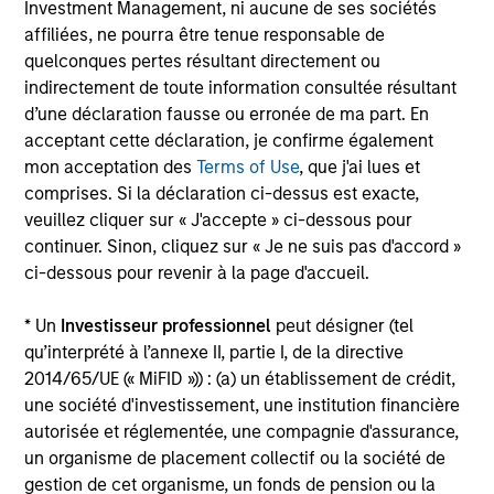
Investment Management, ni aucune de ses sociétés
from tactical positioning and seeking excess
affiliées, ne pourra être tenue responsable de
returns, with a measure of downside
quelconques pertes résultant directement ou
protection in volatile markets.
indirectement de toute information consultée résultant
d’une déclaration fausse ou erronée de ma part. En
acceptant cette déclaration, je confirme également
Global Tactical Asset Allocation Strategy
mon acceptation des
Terms of Use
, que j'ai lues et
Invests across global asset classes,
comprises. Si la déclaration ci-dessus est exacte,
including stocks, bonds, currencies and
veuillez cliquer sur « J'accepte » ci-dessous pour
continuer. Sinon, cliquez sur « Je ne suis pas d'accord »
commodities, seeking to exploit
ci-dessous pour revenir à la page d'accueil.
inefficiencies between markets, regions and
sectors aiming to deliver returns in excess
* Un
Investisseur professionnel
peut désigner (tel
of the benchmark.
qu’interprété à l’annexe II, partie I, de la directive
2014/65/UE (« MiFID »)) : (a) un établissement de crédit,
une société d'investissement, une institution financière
Outsourced CIO Programs
autorisée et réglementée, une compagnie d'assurance,
Offers comprehensive, full-service
un organisme de placement collectif ou la société de
discretionary investment management
gestion de cet organisme, un fonds de pension ou la