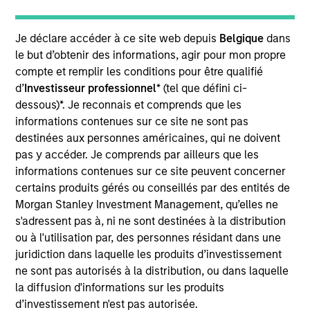
Victoria is Chief Operating Officer for the Portfolio
Solutions Group at Morgan Stanley Investment
Je déclare accéder à ce site web depuis
Belgique
dans
Management, based in New York. She has 19 years
le but d’obtenir des informations, agir pour mon propre
of industry experience. As COO, Victoria manages
compte et remplir les conditions pour être qualifié
PSG’s Investment Support and Client Engagement
d’
Investisseur professionnel
* (tel que défini ci-
teams. She oversees all strategic business
dessous)*. Je reconnais et comprends que les
initiatives, new product development, structuring
informations contenues sur ce site ne sont pas
requirements, and the management of the day-to-
destinées aux personnes américaines, qui ne doivent
day operations of the global investment team.
pas y accéder. Je comprends par ailleurs que les
Prior to joining Investment Management in 2010,
informations contenues sur ce site peuvent concerner
Victoria was an associate in Morgan Stanley Smith
certains produits gérés ou conseillés par des entités de
Barney's International Wealth Management Group,
Morgan Stanley Investment Management, qu’elles ne
where her responsibilities included trade execution,
s'adressent pas à, ni ne sont destinées à la distribution
portfolio analysis, external manager selection and
ou à l'utilisation par, des personnes résidant dans une
research coverage. Victoria received a B.A., magna
juridiction dans laquelle les produits d’investissement
cum laude, from Brandeis University and a JD from
ne sont pas autorisés à la distribution, ou dans laquelle
the Benjamin N. Cardozo School of Law. Victoria
la diffusion d'informations sur les produits
also serves as a Director on the Ceres Managed
d’investissement n'est pas autorisée.