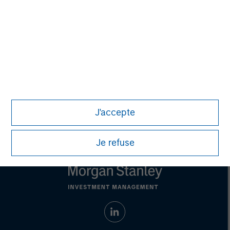
not constitute and should not be construed as an
offering of advisory services or an offer to sell or a
solicitation of an offer to buy any securities in any
jurisdiction in which such offer or solicitation,
purchase or sale would be unlawful under the
securities, insurance or other laws of such jurisdiction.
All investing involves risks, including a loss of principal.
Please refer to the strategy detail page for important
information on the strategy, including additional risk
considerations.
J'accepte
Je refuse