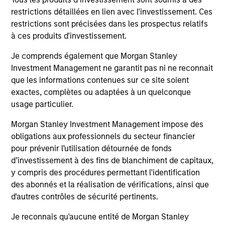
Invests across global asset classes, aiming
restrictions détaillées en lien avec l'investissement. Ces
restrictions sont précisées dans les prospectus relatifs
to manage total portfolio risk while
à ces produits d'investissement.
enhancing returns from tactical positioning
and seeking to deliver attractive returns and
Je comprends également que Morgan Stanley
downside protection in volatile markets. The
Investment Management ne garantit pas ni ne reconnait
Strategy can be customised to client-
que les informations contenues sur ce site soient
exactes, complètes ou adaptées à un quelconque
specified risk levels, with a range of
usage particulier.
instruments for implementation of asset
class exposures including direct securities,
Morgan Stanley Investment Management impose des
active funds and ETFs.
obligations aux professionnels du secteur financier
pour prévenir l’utilisation détournée de fonds
d’investissement à des fins de blanchiment de capitaux,
Global Balanced Risk Control Strategy:
y compris des procédures permettant l'identification
Fixed Weight Benchmark
des abonnés et la réalisation de vérifications, ainsi que
Invests across global asset classes, aiming
d'autres contrôles de sécurité pertinents.
to manage tracking error around a fixed-
Je reconnais qu'aucune entité de Morgan Stanley
weight benchmark while enhancing returns