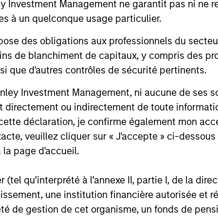
Investment Management ne garantit pas ni ne rec
es à un quelconque usage particulier.
 des obligations aux professionnels du secteur fi
ins de blanchiment de capitaux, y compris des pro
nsi que d'autres contrôles de sécurité pertinents.
nley Investment Management, ni aucune de ses soci
 directement ou indirectement de toute informatio
 cette déclaration, je confirme également mon ac
acte, veuillez cliquer sur « J'accepte » ci-dessous 
GLOBAL FIXED INCOME BULLETIN
GLOBAL FI
 la page d'accueil.
La résilience comme
Les acti
(tel qu’interprété à l’annexe II, partie I, de la dire
fondement
preuve 
tissement, une institution financière autorisée e
Les marchés obligataires ont fait preuve
Le mois de 
té de gestion de cet organisme, un fonds de pensi
de résilience en juin, dans un contexte où
croissance 