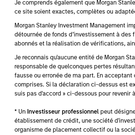
Je comprends également que Morgan Stanley 
Team Insights
ce site soient exactes, complètes ou adapté
Morgan Stanley Investment Management impose
détournée de fonds d’investissement à des f
abonnés et la réalisation de vérifications, ai
Je reconnais qu'aucune entité de Morgan Sta
responsable de quelconques pertes résultant
fausse ou erronée de ma part. En acceptant
comprises. Si la déclaration ci-dessus est ex
GLOBAL FIXED INCOME BULLETIN
suis pas d'accord » ci-dessous pour revenir à
Vidéo : La résilience comme
* Un
Investisseur professionnel
peut désigner 
fondement
établissement de crédit, une société d'inves
Retrouvez notre dernière vidéo sur les
organisme de placement collectif ou la socié
marchés obligataires pour un éclairage