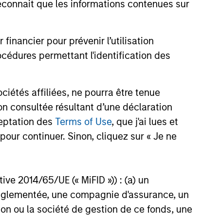
onnait que les informations contenues sur
nancier pour prévenir l’utilisation
cédures permettant l'identification des
étés affiliées, ne pourra être tenue
n consultée résultant d’une déclaration
ceptation des
Terms of Use
, que j'ai lues et
pour continuer. Sinon, cliquez sur « Je ne
XED INCOME BULLETIN
fs risqués font
ctive 2014/65/UE (« MiFID »)) : (a) un
de résistance
t réglementée, une compagnie d'assurance, un
mai s’est caractérisé par une
on ou la société de gestion de ce fonds, une
résiliente aux États-Unis et une