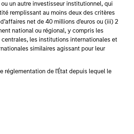
u un autre investisseur institutionnel, qui
ersistante, conduisant à une
ntité remplissant au moins deux des critères
la hausse des anticipations de
êt, tout en maintenant le
 d’affaires net de 40 millions d'euros ou (iii) 2
 actifs risqués. Les marchés du
ent national ou régional, y compris les
s produits titrisés sont restés
entrales, les institutions internationales et
26
ce à une forte demande, malgré
nationales similaires agissant pour leur
ns importantes et des
ns tendues, tandis que les
ergents ont évolué de manière
. Dans un environnement de
de réglementation de l'État depuis lequel le
ns élevées et de dispersion
capacité de sélection s’est
onstitute and should not be construed as an
erminante pour la
ction in which such offer or solicitation,
e.
nsiderations.