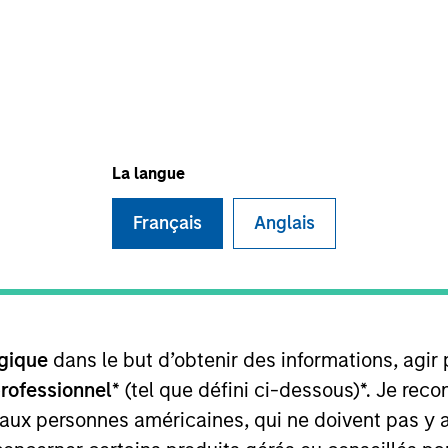
TEAM
Broad Markets Fixed
Income Team
La langue
Français
Anglais
 the Broad Markets Fixed Income team. He is responsib
 strategies. He joined Morgan Stanley in 2014. Utkarsh
ing the firm, Utkarsh was a risk and quantitative analys
ortfolios for institutional clients. Utkarsh received a
Technology (IIT) Guwahati, India and an M.S. in operatio
gique
dans le but d’obtenir des informations, agir
professionnel
* (tel que défini ci-dessous)*. Je re
 aux personnes américaines, qui ne doivent pas y 