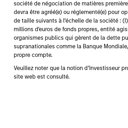
société de négociation de matières premières
synthétique sur la manière dont les
devra être agréé(e) ou réglementé(e) pour op
marchés ont traversé les incertitudes de
juin, le soutien apporté par la demande de
de taille suivants à l’échelle de la société : (I
rendement aux segments du crédit et des
millions d'euros de fonds propres, entité ag
actifs titrisés, ainsi que les opportunités
organismes publics qui gèrent de la dette pub
28-JUL-2026
que nous identifions dans un contexte de
supranationales comme la Banque Mondiale, le 
valorisations serrées et de dispersion
croissante. Cliquez ici pour accéder à la
propre compte.
vidéo complète.
Veuillez noter que la notion d’Investisseur pr
May not represent all Team Members.
site web est consulté.
The information on this page is for informatio
offering of advisory services or an offer to sell 
purchase or sale would be unlawful under the se
All investing involves risks, including a loss of 
Please refer to the strategy detail page for imp