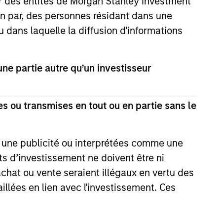
ar des entités de Morgan Stanley Investment
View Team
ion par, des personnes résidant dans une
u dans laquelle la diffusion d'informations
rency debt issued by government
e partie autre qu’un investisseur
s ou transmises en tout ou en partie sans le
um of fixed income with the goal of a
e une publicité ou interprétées comme une
its d’investissement ne doivent être ni
xed income spectrum with the
 achat ou vente seraient illégaux en vertu des
est rates movements and able to
aillées en lien avec l'investissement. Ces