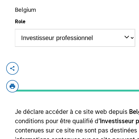
Belgium
Role
YEARS OF INDUSTRY EXPERIENCE
16
Years
Utkarsh Sharma is a portfolio manager on
government, aggregate, and unconstrained
investment industry in 2010. Prior to join
investment grade credit and multi-sector p
engineering from the Indian Institute of 
Je déclare accéder à ce site web depuis
Bel
University.
conditions pour être qualifié d’
Investisseur 
contenues sur ce site ne sont pas destinées