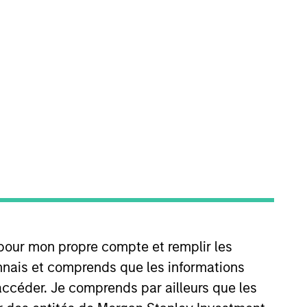
le for managing global
 began his career in the
t at BlackRock focusing on
 B.Tech in computer science and
ns research from Columbia
 pour mon propre compte et remplir les
connais et comprends que les informations
accéder. Je comprends par ailleurs que les