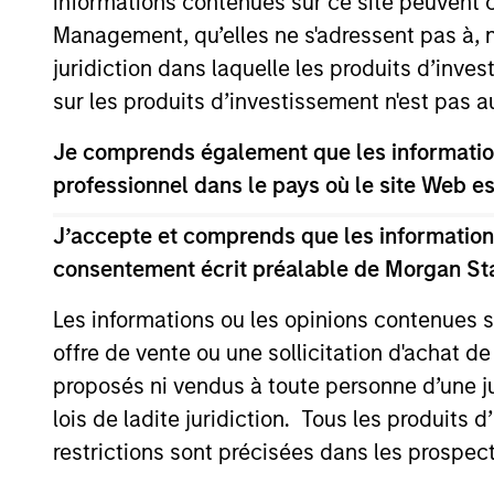
Broad Markets Fixed 
informations contenues sur ce site peuvent 
Management, qu’elles ne s'adressent pas à, ni
Global
juridiction dans laquelle les produits d’inves
Aggregate
sur les produits d’investissement n'est pas a
Inves
Fixed Income
and n
Je comprends également que les information
Strategy
professionnel dans le pays où le site Web es
Global Fixed
J’accepte et comprends que les informations
Income
Invest
consentement écrit préalable de Morgan St
high l
Opportunities
Strategy
Les informations ou les opinions contenues 
offre de vente ou une sollicitation d'achat de
Global Flexible
Inves
proposés ni vendus à toute personne d’une juri
Income
goal 
lois de ladite juridiction. Tous les produits 
Strategy
captu
restrictions sont précisées dans les prospec