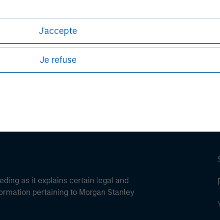
J'accepte
ley
Je refuse
ley Careers
eding as it explains certain legal and
nformation pertaining to Morgan Stanley