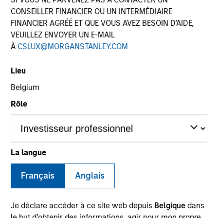
CONSEILLER FINANCIER OU UN INTERMÉDIAIRE
FINANCIER AGRÉÉ ET QUE VOUS AVEZ BESOIN D’AIDE,
VEUILLEZ ENVOYER UN E-MAIL
À
CSLUX@MORGANSTANLEY.COM
Lieu
Belgium
Rôle
YEARS OF INDUSTRY EXPERIENCE
18
Years
La langue
TEAM
Français
Anglais
Floating-Rate Loans Team
Je déclare accéder à ce site web depuis
Belgique
dans
le but d’obtenir des informations, agir pour mon propre