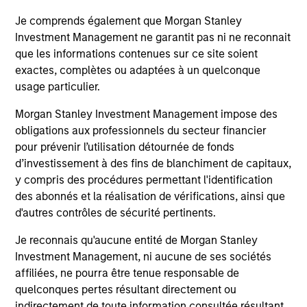
$7.5 billion across twenty vehicles. Wells Fargo
Je comprends également que Morgan Stanley
Securities served as sole arranger for the deal.
Investment Management ne garantit pas ni ne reconnait
que les informations contenues sur ce site soient
exactes, complètes ou adaptées à un quelconque
usage particulier.
Morgan Stanley Investment Management impose des
obligations aux professionnels du secteur financier
pour prévenir l’utilisation détournée de fonds
May not represent all Team Members.
d’investissement à des fins de blanchiment de capitaux,
The information on this page is for informational
y compris des procédures permettant l'identification
purposes only. The information contained herein does
des abonnés et la réalisation de vérifications, ainsi que
not constitute and should not be construed as an
d'autres contrôles de sécurité pertinents.
offering of advisory services or an offer to sell or a
solicitation of an offer to buy any securities in any
Je reconnais qu'aucune entité de Morgan Stanley
jurisdiction in which such offer or solicitation,
Investment Management, ni aucune de ses sociétés
purchase or sale would be unlawful under the
securities, insurance or other laws of such jurisdiction.
affiliées, ne pourra être tenue responsable de
quelconques pertes résultant directement ou
All investing involves risks, including a loss of principal.
indirectement de toute information consultée résultant