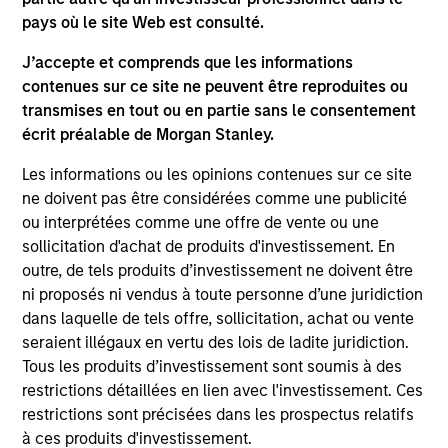
pays où le site Web est consulté.
J’accepte et comprends que les informations
contenues sur ce site ne peuvent être reproduites ou
transmises en tout ou en partie sans le consentement
écrit préalable de Morgan Stanley.
PRESS RELEASE
AR
Les informations ou les opinions contenues sur ce site
ne doivent pas être considérées comme une publicité
MSIM Expands Loan Business with
Fl
ou interprétées comme une offre de vente ou une
Pricing of $400M Morgan Stanley
Q2
sollicitation d'achat de produits d'investissement. En
Eaton Vance CLO 2025-21 Ltd.
outre, de tels produits d’investissement ne doivent être
Morgan Stanley Investment Management
In
ni proposés ni vendus à toute personne d’une juridiction
(MSIM), a global asset manager, today
rol
dans laquelle de tels offre, sollicitation, achat ou vente
announced the closing of Morgan Stanley
seraient illégaux en vertu des lois de ladite juridiction.
Eaton Vance CLO 2025-21, Ltd., marking the
Tous les produits d’investissement sont soumis à des
investment team’s first Collateralized Loan
restrictions détaillées en lien avec l'investissement. Ces
Obligation (CLO) in 2025. The $400 million
restrictions sont précisées dans les prospectus relatifs
transaction was priced on March 7 and
à ces produits d'investissement.
increases CLO platform assetsto approximately
21-APR-2025
10-