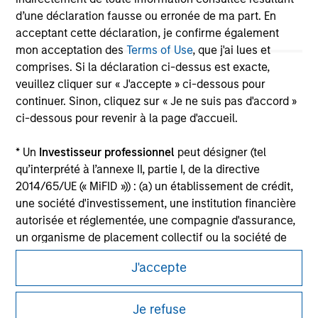
Please refer to the strategy detail page for important
d’une déclaration fausse ou erronée de ma part. En
information on the strategy, including additional risk
acceptant cette déclaration, je confirme également
considerations.
mon acceptation des
Terms of Use
, que j'ai lues et
comprises. Si la déclaration ci-dessus est exacte,
veuillez cliquer sur « J'accepte » ci-dessous pour
continuer. Sinon, cliquez sur « Je ne suis pas d'accord »
ci-dessous pour revenir à la page d'accueil.
* Un
Investisseur professionnel
peut désigner (tel
qu’interprété à l’annexe II, partie I, de la directive
2014/65/UE (« MiFID »)) : (a) un établissement de crédit,
une société d'investissement, une institution financière
autorisée et réglementée, une compagnie d'assurance,
un organisme de placement collectif ou la société de
Morgan Stanley
gestion de cet organisme, un fonds de pension ou la
J'accepte
société de gestion de ce fonds, une société de
Morgan Stanley Careers
négociation de matières premières ou d’instruments
dérivés sur matières premières ou un autre investisseur
Je refuse