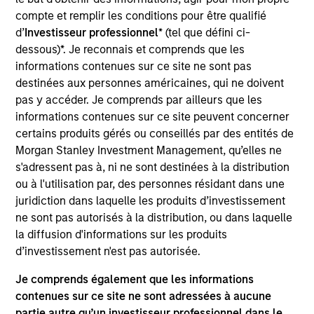
Steve Sebo is the Head of CLO Structuring and
compte et remplir les conditions pour être qualifié
Capital Markets for MSIM. His primary
d’
Investisseur professionnel
* (tel que défini ci-
responsibilities include structuring of MSEV CLOs,
dessous)*. Je reconnais et comprends que les
leading the firm’s CLO origination and capital
informations contenues sur ce site ne sont pas
markets efforts and investing in third party CLO
destinées aux personnes américaines, qui ne doivent
tranches. He joined Morgan Stanley in August of
pas y accéder. Je comprends par ailleurs que les
2022. Before joining Morgan Stanley, he worked at
informations contenues sur ce site peuvent concerner
Wells Fargo as a senior member of the firm’s CLO
certains produits gérés ou conseillés par des entités de
and Private Credit banking team. Prior to Wells
Morgan Stanley Investment Management, qu’elles ne
Fargo, Steve began his career in 2008 at Bank of
s'adressent pas à, ni ne sont destinées à la distribution
America as a financial analyst. Steve earned a B.A.
ou à l'utilisation par, des personnes résidant dans une
degree in Economics from Bucknell University.
juridiction dans laquelle les produits d’investissement
ne sont pas autorisés à la distribution, ou dans laquelle
la diffusion d'informations sur les produits
Team Insights
d’investissement n'est pas autorisée.
Je comprends également que les informations
contenues sur ce site ne sont adressées à aucune
partie autre qu’un investisseur professionnel dans le